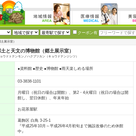
クーポン有
郷土展示室）
郷土と天文の博物館（郷土展示室）
ョウドトテンモンノハクブツカン（キョウドテンジシツ）
●資料館
●歴史
●博物館
●雨天楽しめる場所
03-3838-1101
月曜日（祝日の場合は開館）、第2・4火曜日（祝日の場合は開
館し、翌日休館）、年末年始
お花茶屋駅
葛飾区 白鳥 3-25-1
『平成25年10月～平成26年4月初旬まで施設改修のため休館
中』