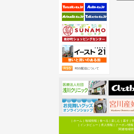
RSS配信について
|
ホーム
|
地域情報
|
食べる
|
楽しむ
|
暮す
|
|
インタビュー
|
求人情報
|
クーポン情報
関連地域情