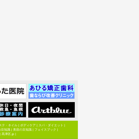
ステ・ネイル
|
ボディケア
|
スパ・ダイエット
|
の豆知識
|
美容の豆知識
|
フェイスブック
|
|
高津区.jp
|