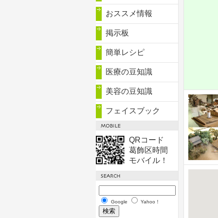
おススメ情報
掲示板
簡単レシピ
医療の豆知識
美容の豆知識
フェイスブック
QRコード
葛飾区時間
モバイル！
Google
Yahoo！