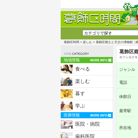
葛飾区時間
>
楽しむ
> 葛飾区郷土と天文の博物館（
葛飾区
カツシカクキ
地域情報
食べる
ジャンル
楽しむ
電話
暮す
休館日
学ぶ
最寄駅
医療情報
医院・病院
所在地
歯科医院