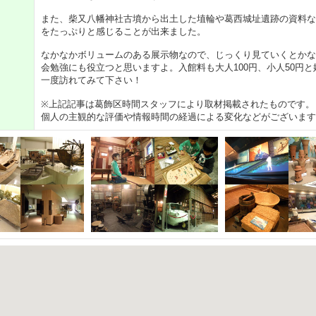
また、柴又八幡神社古墳から出土した埴輪や葛西城址遺跡の資料な
をたっぷりと感じることが出来ました。
なかなかボリュームのある展示物なので、じっくり見ていくとかな
会勉強にも役立つと思いますよ。入館料も大人100円、小人50円
一度訪れてみて下さい！
※上記記事は葛飾区時間スタッフにより取材掲載されたものです。
個人の主観的な評価や情報時間の経過による変化などがございます