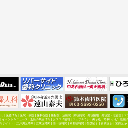
学ぶ
|
医療情報
|
医院・病院
|
歯科医院
|
接骨院・治療院
|
動物病院
|
美容情報
|
美容室・理容室
|
エ
|
イベント＆ニュース
|
近所の映画情報
|
おススメ情報
|
ウェブチラシ
|
掲示板
|
簡単レシピ
|
医療
報サイト→ |
江戸川区時間
|
江東区時間
|
墨田区時間
|
葛飾区時間
|
都筑区.jp
|
青葉区.jp
|
宮前区.jp