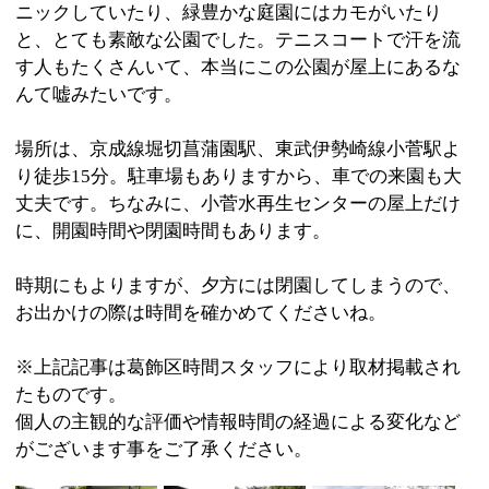
たものです。
個人の主観的な評価や情報時間の経過による変化など
がございます事をご了承ください。
●大きな公園●水遊びの出来る公園●スポーツ
:
ジャンル
の出来る公園
:
休園日
年末年始（12月29日から1月3日まで）
:
最寄駅
小菅駅
:
所在地
葛飾区小菅3-1-1（小菅水再生センター屋上）
:
WEB
■第一水曜日：午前8時30分から午後5時まで
■第一水曜日以外（4月から9月）：午前7時30
: