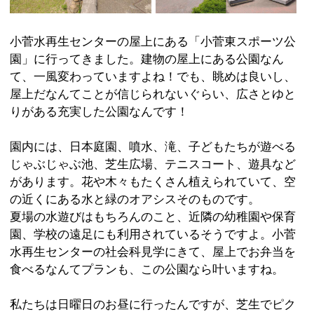
園内には、日本庭園、噴水、滝、子どもたちが遊べる
じゃぶじゃぶ池、芝生広場、テニスコート、遊具など
があります。花や木々もたくさん植えられていて、空
の近くにある水と緑のオアシスそのものです。
夏場の水遊びはもちろんのこと、近隣の幼稚園や保育
園、学校の遠足にも利用されているそうですよ。小菅
水再生センターの社会科見学にきて、屋上でお弁当を
食べるなんてプランも、この公園なら叶いますね。
私たちは日曜日のお昼に行ったんですが、芝生でピク
ニックしていたり、緑豊かな庭園にはカモがいたり
と、とても素敵な公園でした。テニスコートで汗を流
す人もたくさんいて、本当にこの公園が屋上にあるな
んて嘘みたいです。
場所は、京成線堀切菖蒲園駅、東武伊勢崎線小菅駅よ
り徒歩15分。駐車場もありますから、車での来園も大
丈夫です。ちなみに、小菅水再生センターの屋上だけ
に、開園時間や閉園時間もあります。
時期にもよりますが、夕方には閉園してしまうので、
お出かけの際は時間を確かめてくださいね。
※上記記事は葛飾区時間スタッフにより取材掲載され