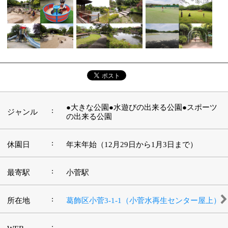
開園時間
分から午後6時30分まで
■第一水曜日以外（10月から3月）：午前7時
30分から午後5時まで
:
駐車場
28台
このページの先頭へ
江戸川区時間
江東区時間
墨田区時間
|
表示：
PC
モバイル
©
2013 art blue Inc.