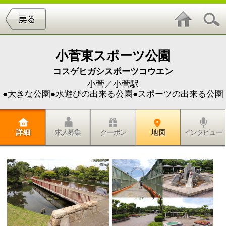
小菅東スポーツ公園
コスゲヒガシスポーツコウエン
小菅／小菅駅
●大きな公園●水遊びの出来る公園●スポーツの出来る公園
詳 細
求人募集
クーポン
地 図
インタビュー
小菅水再生センターの屋上にある「小菅東スポーツ公
園」に行ってきました。建物の屋上にある公園なん
て、一風変わっていますよね！でも、眺めは良いし、
屋上だなんてことが信じられないぐらい、広さとゆと
りがある充実した公園なんです！