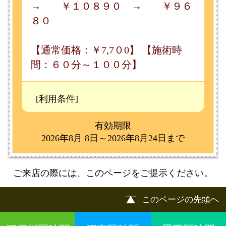
©
2013 art blue Inc.