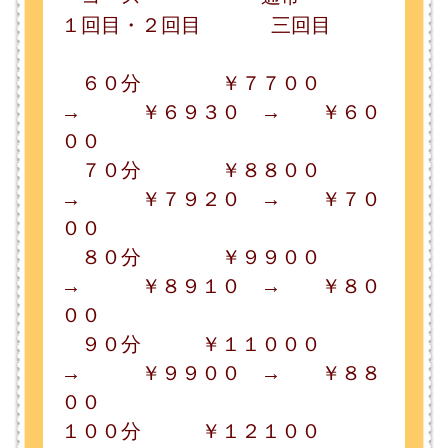
→ ￥９９００ → ￥８８
００
１００分 ￥１２１００
→ ￥１０８９０ → ￥９６
８０
【通常価格：￥7,7０0】 【施術時
間：６０分～１００分】
[利用条件]
有効期限
2026年8月 8日～2026年8月24日まで
ご来店の際には、このページをご提示ください。
このページの先頭へ
江戸川区時間
江東区時間
墨田区時間
|
表示：
PC
モバイル