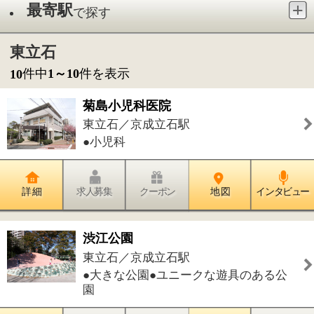
●小児科
詳 細
求人募集
クーポン
地 図
インタビュー
渋江公園
東立石／京成立石駅
●大きな公園●ユニークな遊具のある公
園
詳 細
求人募集
クーポン
地 図
インタビュー
美容室 マウヘアー
東立石／京成立石駅
●美容室
詳 細
求人募集
クーポン
地 図
インタビュー
平成接骨院
東立石／京成立石駅
●接骨院・整骨院●鍼灸院●マッサージ院