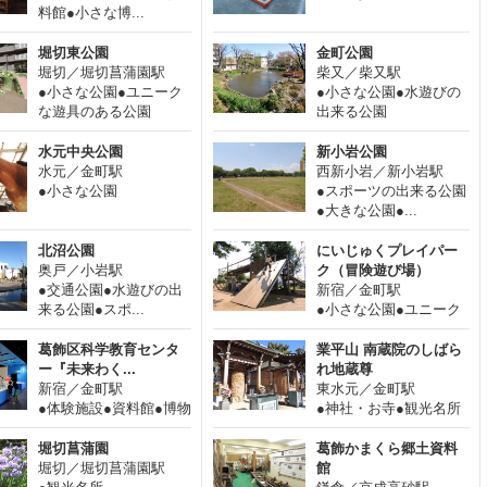
料館●小さな博...
堀切東公園
金町公園
堀切／堀切菖蒲園駅
柴又／柴又駅
●小さな公園●ユニーク
●小さな公園●水遊びの
な遊具のある公園
出来る公園
水元中央公園
新小岩公園
水元／金町駅
西新小岩／新小岩駅
●小さな公園
●スポーツの出来る公園
●大きな公園●...
北沼公園
にいじゅくプレイパー
奥戸／小岩駅
ク（冒険遊び場）
●交通公園●水遊びの出
新宿／金町駅
来る公園●スポ...
●小さな公園●ユニーク
な遊具のある...
葛飾区科学教育センタ
業平山 南蔵院のしばら
ー『未来わく...
れ地蔵尊
新宿／金町駅
東水元／金町駅
●体験施設●資料館●博物
●神社・お寺●観光名所
館
堀切菖蒲園
葛飾かまくら郷土資料
堀切／堀切菖蒲園駅
館