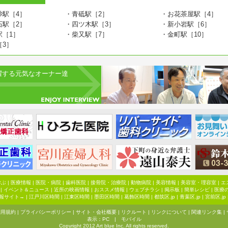
砂駅［4］
・青砥駅［2］
・お花茶屋駅［4］
石駅［2］
・四ツ木駅［3］
・新小岩駅［6］
駅［1］
・柴又駅［7］
・金町駅［10］
［3］
躍する元気なオーナー達
学ぶ
|
医療情報
|
医院・病院
|
歯科医院
|
接骨院・治療院
|
動物病院
|
美容情報
|
美容室・理容室
|
エ
|
イベント＆ニュース
|
近所の映画情報
|
おススメ情報
|
ウェブチラシ
|
掲示板
|
簡単レシピ
|
医療
報サイト→ |
江戸川区時間
|
江東区時間
|
墨田区時間
|
葛飾区時間
|
都筑区.jp
|
青葉区.jp
|
宮前区.jp
利用規約
|
プライバシーポリシー
|
サイト・会社概要
|
リクルート
|
リンクについて
|
関連リンク集
|
表示：
PC
|
モバイル
Copyright 2012 Art blue Inc. All rights reserved.