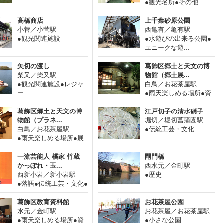
●観光名所●その他
髙橋商店
上千葉砂原公園
小菅／小菅駅
西亀有／亀有駅
●観光関連施設
●水遊びの出来る公園●
ユニークな遊...
矢切の渡し
葛飾区郷土と天文の博
柴又／柴又駅
物館（郷土展...
●観光関連施設●レジャ
白鳥／お花茶屋駅
ー
●雨天楽しめる場所●資
料館●歴史●博物館
葛飾区郷土と天文の博
江戸切子の清水硝子
物館（プラネ...
堀切／堀切菖蒲園駅
白鳥／お花茶屋駅
●伝統工芸・文化
●雨天楽しめる場所●展
望施設●映画館...
一流芸能人 橘家 竹蔵
閘門橋
かっぽれ・玉...
西水元／金町駅
西新小岩／新小岩駅
●歴史
●落語●伝統工芸・文化●
趣味・娯楽●...
葛飾区教育資料館
お花茶屋公園
水元／金町駅
お花茶屋／お花茶屋駅
●雨天楽しめる場所●資
●小さな公園