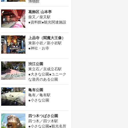
博物館
葛飾区 山本亭
柴又／柴又駅
●資料館●観光関連施設
上品寺（閻魔大王像）
東新小岩／新小岩駅
●神社・お寺
渋江公園
東立石／京成立石駅
●大きな公園●ユニーク
な遊具のある公園
亀有公園
亀有／亀有駅
●小さな公園
四つ木つばさ公園
四つ木／四ツ木駅
●小さな公園●観光名所