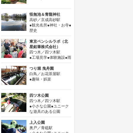
怪無池＆青龍神社
高砂／京成高砂駅
●観光名所●神社・お寺●
歴史
東京ペンシルラボ（北
星鉛筆株式会社）
四つ木／四ツ木駅
●工場見学●体験施設●雨
天楽しめる場所
つり堀 曳舟園
白鳥／お花茶屋駅
●趣味・娯楽
四ツ木公園
四つ木／四ツ木駅
●小さな公園●ユニーク
な遊具のある公園
上入公園
奥戸／青砥駅