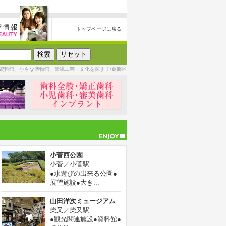
トップページに戻る
資料館、小さな博物館、伝統工芸・文化を探す！/葛飾区
小菅西公園
小菅／小菅駅
●水遊びの出来る公園●
展望施設●大き...
山田洋次ミュージアム
柴又／柴又駅
●観光関連施設●資料館●