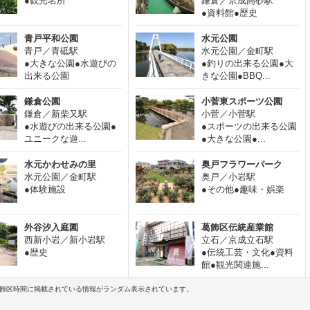
●観光名所
鎌倉／京成高砂駅
●資料館●歴史
青戸平和公園
水元公園
青戸／青砥駅
水元公園／金町駅
●大きな公園●水遊びの
●釣りの出来る公園●大
出来る公園
きな公園●BBQ...
鎌倉公園
小菅東スポーツ公園
鎌倉／新柴又駅
小菅／小菅駅
●水遊びの出来る公園●
●スポーツの出来る公園
ユニークな遊...
●大きな公園●...
水元かわせみの里
奥戸フラワーパーク
水元公園／金町駅
奥戸／小岩駅
●体験施設
●その他●趣味・娯楽
外谷汐入庭園
葛飾区伝統産業館
西新小岩／新小岩駅
立石／京成立石駅
●歴史
●伝統工芸・文化●資料
館●観光関連施...
飾区時間に掲載されている情報がランダム表示されています。