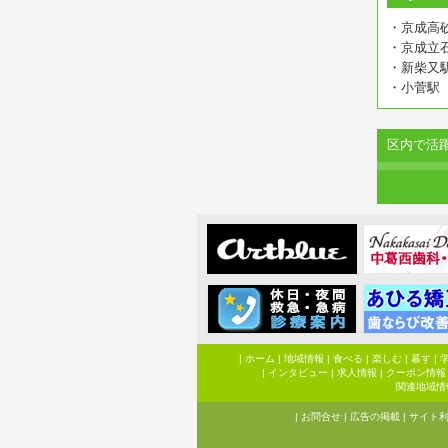
・京成高
・京成立
・新柴又
・小菅駅
区内で活
|
ホーム
|
地域情報
|
食べる
|
楽しむ
|
暮す
|
|
インタビュー
|
求人情報
|
クーポン情報
関連地域情
|
お問合せ
|
広告の掲載
|
サイト