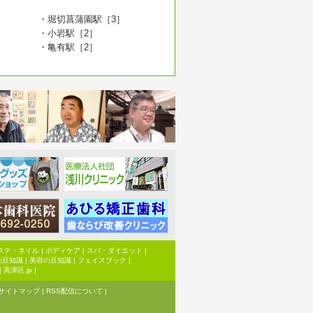
・堀切菖蒲園駅［3］
・小岩駅［2］
・亀有駅［2］
ステ・ネイル
|
ボディケア
|
スパ・ダイエット
|
の豆知識
|
美容の豆知識
|
フェイスブック
|
|
高津区.jp
|
サイトマップ
|
RSS配信について
|