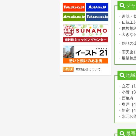
ジャ
・趣味・
・伝統工
・体験施
・大きな
・釣りの
・雨天楽
・展望施
RSS配信について
地域
・立石［1
・小菅［3
・西亀有
・奥戸［4
・新宿［4
・水元公
最寄