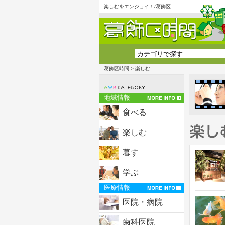
楽しむをエンジョイ！/葛飾区
葛飾区時間
> 楽しむ
地域情報
食べる
楽しむ
暮す
学ぶ
医療情報
医院・病院
歯科医院