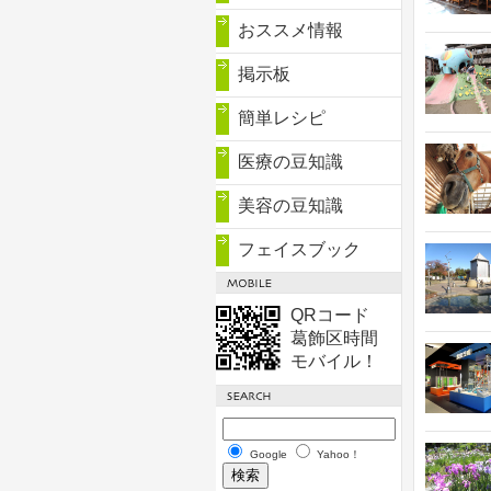
おススメ情報
掲示板
簡単レシピ
医療の豆知識
美容の豆知識
フェイスブック
QRコード
葛飾区時間
モバイル！
Google
Yahoo！