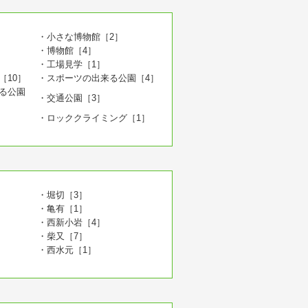
・小さな博物館［2］
・博物館［4］
・工場見学［1］
［10］
・スポーツの出来る公園［4］
る公園
・交通公園［3］
・ロッククライミング［1］
・堀切［3］
・亀有［1］
・西新小岩［4］
・柴又［7］
・西水元［1］