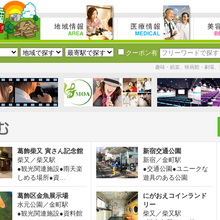
クーポン有
趣味・娯楽、映画館・劇場、
葛飾柴又 寅さん記念館
新宿交通公園
柴又／柴又駅
新宿／金町駅
●観光関連施設●雨天楽
●交通公園●ユニークな
しめる場所●資...
遊具のある公園
葛飾区金魚展示場
にがおえコインランド
水元公園／金町駅
リー
●観光関連施設●資料館
柴又／柴又駅