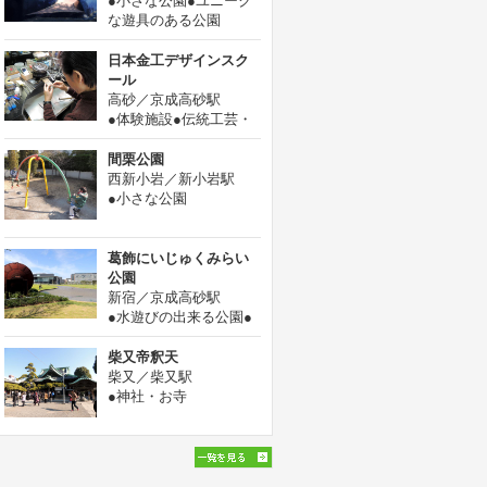
●小さな公園●ユニーク
な遊具のある公園
日本金工デザインスク
ール
高砂／京成高砂駅
●体験施設●伝統工芸・
文化
間栗公園
西新小岩／新小岩駅
●小さな公園
葛飾にいじゅくみらい
公園
新宿／京成高砂駅
●水遊びの出来る公園●
大きな公園
柴又帝釈天
柴又／柴又駅
●神社・お寺