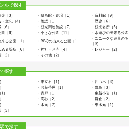
ンルで探す
娯楽［3］
・映画館・劇場［1］
・資料館［9］
芸・文化［4］
・落語［1］
・歴史［6］
設［6］
・観光関連施設［7］
・観光名所［5］
公園［9］
・小さな公園［11］
・水遊びの出来る公園
・ユニークな遊具のあ
出来る公園［1］
・BBQの出来る公園［1］
［9］
しめる場所［6］
・神社・お寺［4］
・レジャー［2］
設［2］
・その他［2］
で探す
］
・東立石［1］
・四つ木［3］
］
・お花茶屋［1］
・白鳥［3］
［1］
・青戸［1］
・東新小岩［1］
］
・高砂［2］
・鎌倉［2］
］
・水元［2］
・東水元［1］
園［3］
駅で探す