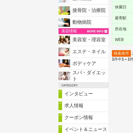
休園日
接骨院・治療院
最寄駅
動物病院
所在地
美容情報
美容室・理容室
WEB
エステ・ネイル
検索条件
1
件中
1～1
ボディケア
スパ・ダイエッ
ト
インタビュー
求人情報
クーポン情報
イベント＆ニュース