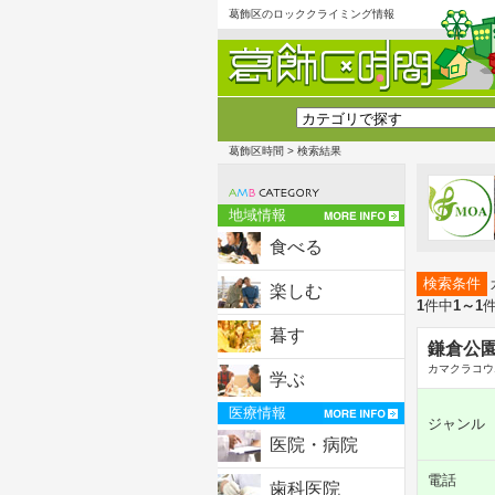
葛飾区のロッククライミング情報
葛飾区時間
> 検索結果
地域情報
食べる
検索条件
楽しむ
1
件中
1～1
暮す
鎌倉公
カマクラコウ
学ぶ
医療情報
ジャンル
医院・病院
電話
歯科医院