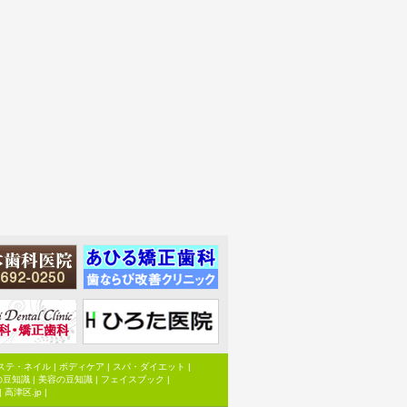
ステ・ネイル
|
ボディケア
|
スパ・ダイエット
|
の豆知識
|
美容の豆知識
|
フェイスブック
|
|
高津区.jp
|