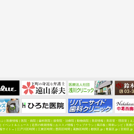
学ぶ
|
医療情報
|
医院・病院
|
歯科医院
|
接骨院・治療院
|
動物病院
|
美容情報
|
美容室・理容室
|
エ
|
イベント＆ニュース
|
近所の映画情報
|
おススメ情報
|
ウェブチラシ
|
掲示板
|
簡単レシピ
|
医療
報サイト→ |
江戸川区時間
|
江東区時間
|
墨田区時間
|
葛飾区時間
|
都筑区.jp
|
青葉区.jp
|
宮前区.jp