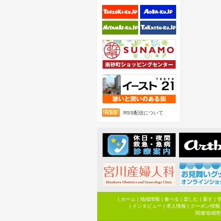
RSS配信について
|
ホーム
|
地域情報
|
食べる
|
楽しむ
|
暮す
|
|
インタビュー
|
求人情報
|
クーポン情報
関連地域情