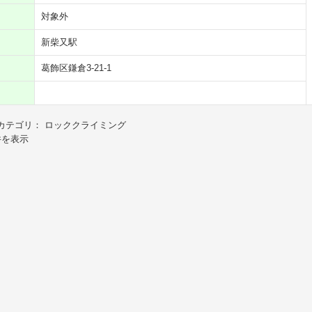
対象外
新柴又駅
葛飾区鎌倉3-21-1
カテゴリ： ロッククライミング
件を表示