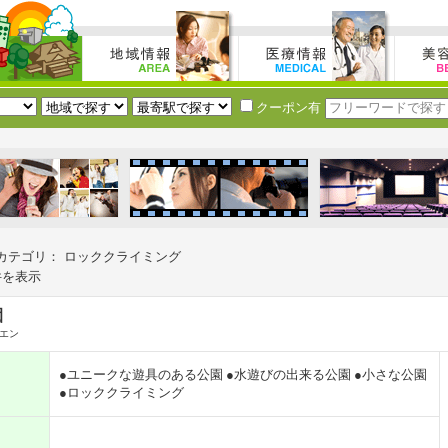
クーポン有
カテゴリ： ロッククライミング
件を表示
園
エン
●ユニークな遊具のある公園
●水遊びの出来る公園
●小さな公園
●ロッククライミング