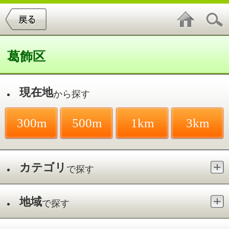
葛飾区
現在地
から探す
300m
500m
1km
3km
カテゴリ
で探す
地域
で探す
最寄駅
で探す
親子サークル／亀有駅
件中
0～0
件を表示
0
件中
0～0
件を表示
0