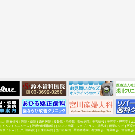
学ぶ
|
医療情報
|
医院・病院
|
歯科医院
|
接骨院・治療院
|
動物病院
|
美容情報
|
美容室・理容室
|
エ
|
イベント＆ニュース
|
近所の映画情報
|
おススメ情報
|
ウェブチラシ
|
掲示板
|
簡単レシピ
|
医療
報サイト→ |
江戸川区時間
|
江東区時間
|
墨田区時間
|
葛飾区時間
|
都筑区.jp
|
青葉区.jp
|
宮前区.jp