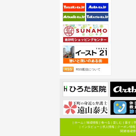
RSS配信について
|
ホーム
|
地域情報
|
食べる
|
楽しむ
|
暮す
|
|
インタビュー
|
求人情報
|
クーポン情報
関連地域情