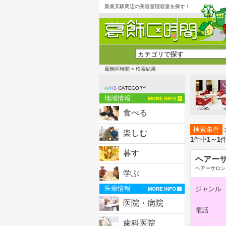
新柴又駅周辺の美容室理容室を探す！
葛飾区時間
> 検索結果
地域情報
食べる
検索条件
楽しむ
1
件中
1～1
暮す
ヘアーサロ
ヘアーサロン
学ぶ
医療情報
ジャンル
医院・病院
電話
歯科医院