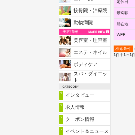
定休日
接骨院・治療院
最寄駅
動物病院
所在地
美容情報
WEB
美容室・理容室
検索条件
エステ・ネイル
1
件中
1～1
ボディケア
スパ・ダイエッ
ト
インタビュー
求人情報
クーポン情報
イベント＆ニュース