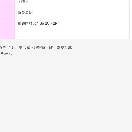
火曜日
新柴又駅
葛飾区柴又4-36-10・1F
カテゴリ： 美容室・理容室 駅：新柴又駅
件を表示