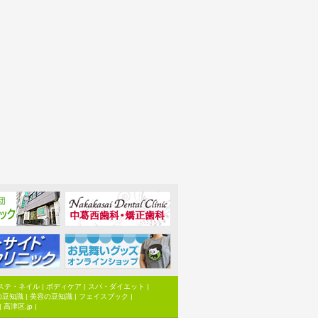
ステ・ネイル
|
ボディケア
|
スパ・ダイエット
|
の豆知識
|
美容の豆知識
|
フェイスブック
|
|
高津区.jp
|