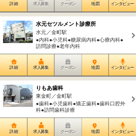
金町／金町駅
●歯科●小児歯科●矯正歯科●歯科口腔外
科
詳 細
求人募集
クーポン
地 図
インタビュー
金町わかな医院
金町／金町駅
●内科●リウマチ科●アレルギー科●皮膚
科●精神科●心療内科
詳 細
求人募集
クーポン
地 図
インタビュー
BLISS歯科・矯正歯科クリニック金
町（ブリス歯科）
東金町／金町駅
●歯科●矯正歯科
詳 細
求人募集
クーポン
地 図
インタビュー
東京下町おなか内視鏡クリニック葛