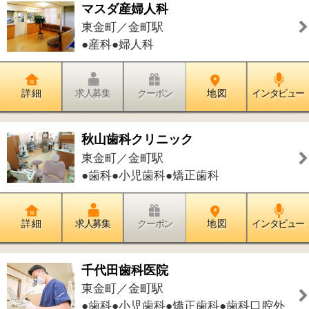
マサシ歯科医院
新宿／金町駅
●歯科●小児歯科●歯科口腔外科●矯正歯
科
詳 細
求人募集
クーポン
地 図
インタビュー
小泉胃腸肛門クリニック
金町／金町駅
●消化器内科●胃腸内科●内科●外科●乳
腺外科
詳 細
求人募集
クーポン
地 図
インタビュー
ヴィナシス金町内科クリニック
金町／金町駅
●内科●消化器内科●胃腸内科●内視鏡内
科●糖尿病内科●呼吸器内科●循環器内科