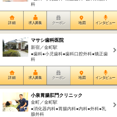
詳 細
求人募集
クーポン
地 図
インタビュー
金町耳鼻咽喉科クリニック
金町／金町駅
●耳鼻咽喉科
詳 細
求人募集
クーポン
地 図
インタビュー
水元セツルメント診療所
水元／金町駅
●内科●小児科●糖尿病内科●心療内科●
訪問診療●老年内科
詳 細
求人募集
クーポン
地 図
インタビュー
りもあ歯科
東金町／金町駅
●歯科●小児歯科●矯正歯科●歯科口腔外
科●訪問歯科診療
詳 細
求人募集
クーポン
地 図
インタビュー