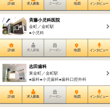
詳 細
求人募集
クーポン
地 図
インタビュー
マスダ産婦人科
東金町／金町駅
●産科●婦人科
詳 細
求人募集
クーポン
地 図
インタビュー
秋山歯科クリニック
東金町／金町駅
●歯科●小児歯科●矯正歯科
詳 細
求人募集
クーポン
地 図
インタビュー
千代田歯科医院
東金町／金町駅
●歯科●小児歯科●矯正歯科●歯科口腔外
科
詳 細
求人募集
クーポン
地 図
インタビュー