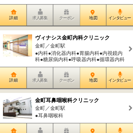
かなまち矯正歯科クリニック
金町／金町駅
●歯科●矯正歯科
詳 細
求人募集
クーポン
地 図
インタビュー
葛飾にいじゅくクリニック
新宿／金町駅
●内科●消化器内科●皮膚科●訪問診療
詳 細
求人募集
クーポン
地 図
インタビュー
中沢内科胃腸科医院
金町／金町駅
●内科●胃腸内科●小児科
詳 細
求人募集
クーポン
地 図
インタビュー
かなまち志田歯科