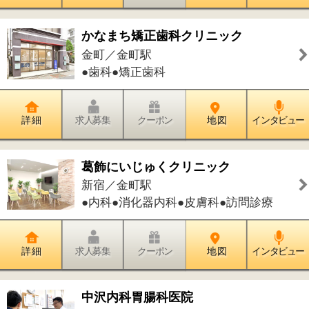
飾金町院
東金町／金町駅
●内科●内視鏡内科●消化器内科●肛門内
科●健診
詳 細
求人募集
クーポン
地 図
インタビュー
件中
1～20
件を表示
70
<<
1
2
3
>>
このページの先頭へ
江戸川区時間
江東区時間
墨田区時間
|
表示：
PC
モバイル
©
2013 art blue Inc.