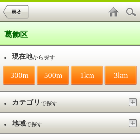
葛飾区
現在地
から探す
300m
500m
1km
3km
カテゴリ
で探す
地域
で探す
最寄駅
で探す
金町駅
件中
1～20
件を表示
70
三尾医院
東金町／金町駅