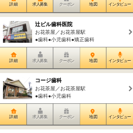
詳 細
求人募集
クーポン
地 図
インタビュー
たからまち整形外科
宝町／お花茶屋駅
●整形外科●リハビリテーション科
詳 細
求人募集
クーポン
地 図
インタビュー
お花茶屋ハル歯科・矯正歯科
宝町／お花茶屋駅
●歯科●歯科口腔外科●矯正歯科●小児歯
科
詳 細
求人募集
クーポン
地 図
インタビュー
卵のまほう
お花茶屋／お花茶屋駅
●スイーツ
詳 細
求人募集
クーポン
地 図
インタビュー