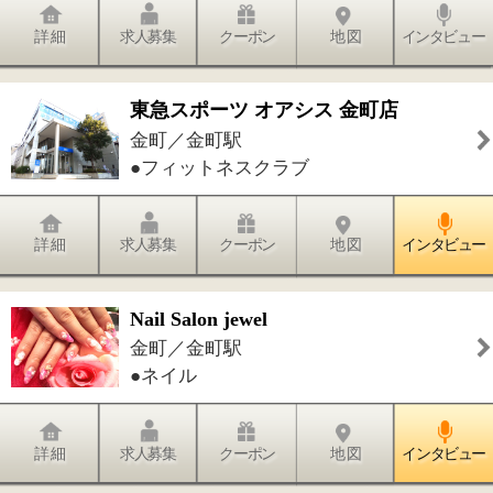
金町／金町駅
●接骨院・整骨院
詳 細
求人募集
クーポン
地 図
インタビュー
尾澤歯科医院
金町／金町駅
●歯科●小児歯科●歯科口腔外科●矯正歯
科
詳 細
求人募集
クーポン
地 図
インタビュー
金町駅前やなぎ歯科
金町／金町駅
●歯科●小児歯科●矯正歯科
詳 細
求人募集
クーポン
地 図
インタビュー
かなまち駅南口歯科
金町／金町駅