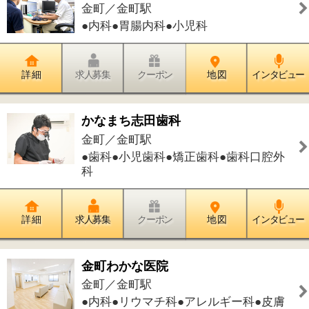
詳 細
求人募集
クーポン
地 図
インタビュー
美容室 granc.
金町／金町駅
●美容室
詳 細
求人募集
クーポン
地 図
インタビュー
東急スポーツ オアシス 金町店
金町／金町駅
●フィットネスクラブ
詳 細
求人募集
クーポン
地 図
インタビュー
Nail Salon jewel
金町／金町駅
●ネイル
詳 細
求人募集
クーポン
地 図
インタビュー