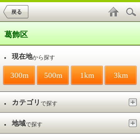
葛飾区
現在地
から探す
300m
500m
1km
3km
カテゴリ
で探す
地域
で探す
最寄駅
で探す
金町
件中
1～20
件を表示
23
歯科エビハラ
金町／金町駅