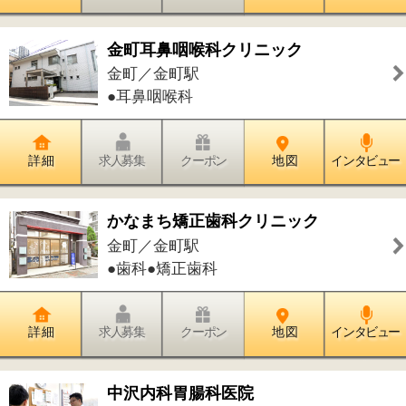
詳 細
求人募集
クーポン
地 図
インタビュー
かなまち志田歯科
金町／金町駅
●歯科●小児歯科●矯正歯科●歯科口腔外
科
詳 細
求人募集
クーポン
地 図
インタビュー
金町わかな医院
金町／金町駅
●内科●リウマチ科●アレルギー科●皮膚
科●精神科●心療内科
詳 細
求人募集
クーポン
地 図
インタビュー
プライベートサロン オハナ
金町／金町駅
●フェイシャル・美顔●ボディージュエ
リーアート