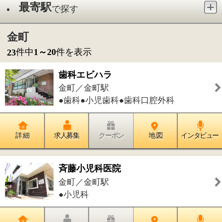
●歯科●小児歯科●歯科口腔外科
詳 細
求人募集
クーポン
地 図
インタビュー
斉藤小児科医院
金町／金町駅
●小児科
詳 細
求人募集
クーポン
地 図
インタビュー
小泉胃腸肛門クリニック
金町／金町駅
●消化器内科●胃腸内科●内科●外科●乳
腺外科
詳 細
求人募集
クーポン
地 図
インタビュー
ヴィナシス金町内科クリニック
金町／金町駅
●内科●消化器内科●胃腸内科●内視鏡内