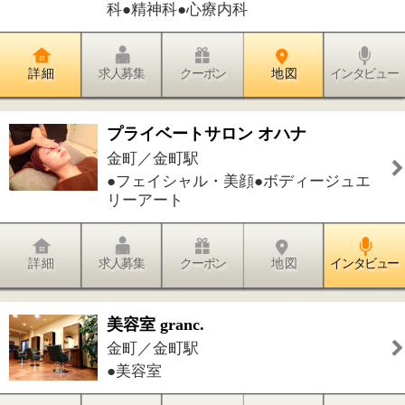
ペットクラブ メルヘン
金町／金町駅
●トリミング・グルーミング
詳 細
求人募集
クーポン
地 図
インタビュー
X-GOLF倶楽部
金町／金町駅
●その他
詳 細
求人募集
クーポン
地 図
インタビュー
高山整形外科病院
金町／金町駅
●整形外科●リウマチ科●リハビリテーシ
ョン科
詳 細
求人募集
クーポン
地 図
インタビュー
ひまわり堂接骨院 金町院