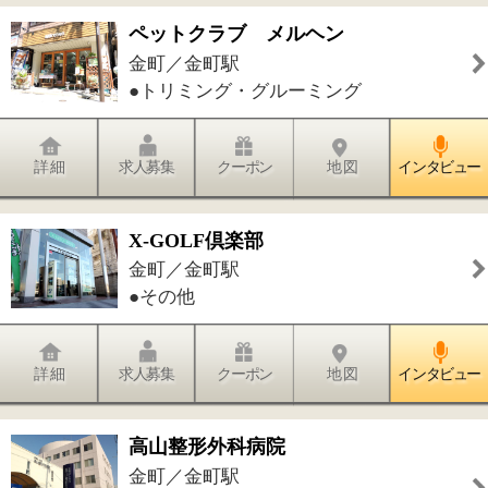
●歯科●小児歯科●矯正歯科●歯科口腔外
科
詳 細
求人募集
クーポン
地 図
インタビュー
件中
1～20
件を表示
23
<<
1
2
>>
このページの先頭へ
江戸川区時間
江東区時間
墨田区時間
|
表示：
PC
モバイル
©
2013 art blue Inc.