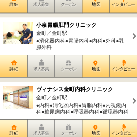
科●糖尿病内科●呼吸器内科●循環器内科
詳 細
求人募集
クーポン
地 図
インタビュー
金町耳鼻咽喉科クリニック
金町／金町駅
●耳鼻咽喉科
詳 細
求人募集
クーポン
地 図
インタビュー
かなまち矯正歯科クリニック
金町／金町駅
●歯科●矯正歯科
詳 細
求人募集
クーポン
地 図
インタビュー
中沢内科胃腸科医院
金町／金町駅
●内科●胃腸内科●小児科