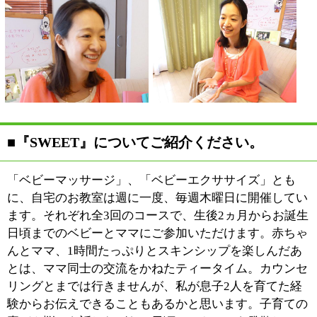
■「ベビーマッサージ」、「ベビーエクササイ
ズ」ではどんなことをするのですか？
「ベビーマッサージ」では、
スイートアーモンド・ホホ
バ・セサミなど、赤ちゃんの
お肌にも安心の植物性オイル
を使ってマッサージします。
裸ん坊になった赤ちゃんをマ
マがやさしくマッサージする
と、赤ちゃんにもママにも［オキシトシン］という幸せ
ホルモンが分泌されるんですよ。ママが幸せなら、赤ち
ゃんも幸せなもの。ご自宅でもお子さんとのスキンシッ
プを楽しみ、親子の幸せな時間を過ごしていただきたい
ですね。もう一つの「ベビーエクササイズ」は、脳と生
きる力を育てるクラスです。たとえば、寝返りをはじめ
た赤ちゃんの場合。利き手で字を書くのが楽なように、
右側からの寝返りが楽にできると、左側からしようと思
わないんですね。そこをあえて、左側からの寝返りをサ
ポートする。そして、できたら思いっきり褒めてあげる
んです。「すごいね！できたね！エライね！」と表情豊
かに褒めてあげると必ず、赤ちゃんが「ニヤッ」と笑う
んですよね（笑）。そしてその瞬間に脳がつながり、
「できた！」という思いが生きる力になるわけです。赤