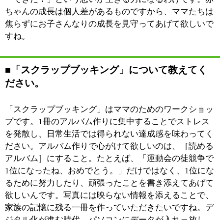
|
表示：
PC
モバイル
©
2013 art blue Inc.