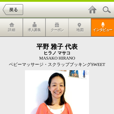
詳 細
求人募集
クーポン
地 図
インタビュー
平野 雅子 代表
ヒラノ マサコ
MASAKO HIRANO
ベビーマッサージ・スクラップブッキングSWEET