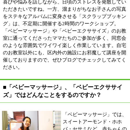
ちゃんの成長は個人差があるものですから、ママたちは
焦らずにお子さんなりの成長を見守ってあげて欲しいで
すね。
■「スクラップブッキング」について教えてく
ださい。
「スクラップブッキング」はママのためのワークショッ
プです。1冊のアルバム作りに集中することでストレス
を発散し、日常生活では得られない達成感を味わってく
ださい。アルバム作りで心がけて欲しいのは、［読める
アルバム］にすること。たとえば、「運動会の徒競争で
1位になったね、おめでとう。」だけではなく、1位にな
るために努力したり、頑張ったことを書き添えてあげて
欲しいんです。写真には映らない情報を添えることで、
家族の記憶に残る一冊を作っていただきたいですね。デ
ジタル化が進む時代、パソコンにデータが入れっ放し、
プリントアウトした写真が山積みになっている、という
方も多いかと思います。お子さんから手が離れて自由な
時間ができたら、ぜひ「スクラップブッキング」のワー
クショップに参加してみてください。写真5～6枚からス
タートできる体験レッスンもございますので、お気軽に
お問い合わせください。