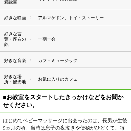
せください。
はじめてベビーマッサージに出会ったのは、長男が生後
9ヵ月の頃。当時は息子の夜泣きや便秘がひどくて、毎
日が大変でした（苦笑）。私は社会人の頃からオイルマ
ッサージの心地よさを経験していたのですが、ある時赤
ちゃんにもマッサージができることを知ったんです。そ
して早速、インターネットの情報を頼りにレッスンに参
加してみました。息子にマッサージをしてあげると、気
持ちよさそうな笑顔を見せてくれるだけでなく、何だか
私まで心が癒されて。そうしたリラクゼーション効果だ
けでなく、息子の症状が改善されて行ったことにとても
驚きましたね。親子のコミュニケーションが楽しめて、
お互いにハッピーになれる。この素晴らしいベビーマッ
サージを多くの方に体験していただきたい、そんな思い
からインストラクターの資格を取得。2005年から
『SWEET』として、自宅で「ベビーマッサージ」と
「ベビーエクササイズ」のお教室を開くようになったん
です。そして、それぞれのクラスを卒業していったママ
たちが気軽に集まれる場所として、「スクラップブッキ
ング」のワークショップもスタートしました。