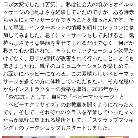
■『SWEET』についてご紹介ください。
「ベビーマッサージ」、「ベビーエクササイズ」とも
に、自宅のお教室は週に一度、毎週木曜日に開催してい
ます。それぞれ全3回のコースで、生後2ヵ月からお誕生
日頃までのベビーとママにご参加いただけます。赤ちゃ
んとママ、1時間たっぷりとスキンシップを楽しんだあ
とは、ママ同士の交流をかねたティータイム。カウンセ
リングとまでは行きませんが、私が息子2人を育てた経
験からお伝えできることもあるかと思います。子育ての
喜びや悩みを話しながら、日頃のストレスを発散してい
ただきたいですね。一方、溜まりがちなお子さんの写真
をステキなアルバムに変身させる「スクラップブッキン
グ」は、不定期に開催する2時間のワークショップ。
「ベビーマッサージ」や「ベビーエクササイズ」のお教
室に通ってくださったママたちのご参加が多く、同窓会
のような雰囲気でワイワイ楽しく作業しています。自宅
のお教室以外にも、区内外の施設にお邪魔して講座を開
催しておりますので、ぜひブログでチェックしてみてく
ださい。