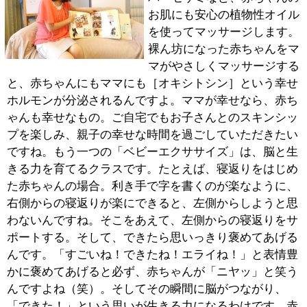
■最後に地域の皆様にメッセージをお願いしま
す。
「ベビーマッサージ」、「ベビーエクササイズ」、そし
て「スクラップブッキング」。どのクラスもママが「や
りたい！」と思った時が、スタートです。マッサージさ
れる赤ちゃんはずっと寝ていなきゃいけない、というこ
とも無いですし、2ヶ月以降から始められる、エクササ
イズもあります。そして、溜まりに溜まった子供の写真
を何とかしたい！とお考えのママは、ご一緒にアルバム
作りを楽しみましょう。これからも、ママと赤ちゃん、
そしてご家族みなさんの笑顔が増えるお手伝いをして行
きたいと思っています。
※上記記事は2013.10に取材したものです。
情報時間の経過による変化などがございます事をご了承
ください。
このページの先頭へ
江戸川区時間
江東区時間
墨田区時間