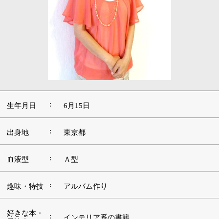
:
生年月日
6月15日
:
出身地
東京都
:
血液型
Ａ型
:
趣味・特技
アルバム作り
好きな本・
:
インテリア系の書籍
愛読書
:
好きな映画
アルマゲドン、トイ・ストーリー
好きな言
:
葉・座右の
一期一会
銘
:
好きな音楽
カフェミュージック
好きな場
:
お気に入りのカフェ
所・観光地
■お教室をスタートしたきっかけなどをお聞か