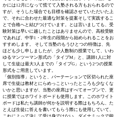
に臨むということも、講師として成長する上では非常に
大事なことだと思っています。
併せて、親御様のフォローにも力を入れています。とり
わけ当塾では面談・カウンセリングを重要視していまし
て、定期的なイベントとして面談会を開催するだけでな
く、個別にカウンセリングのご提案をさせていただくこ
ともあります。特に受験生を抱える親御様は何かと不安
が尽きませんので、私たちの豊富な経験に基づいたベス
トプラクティス（成功体験）をお伝えすることで、そう
した不安を払拭するとともに、家庭での学習のアドバイ
スなどもさせていただくようにしています。
■仕事をする上で心がけていることを教えてく
ださい。
私自身が学習塾に通っていた際にもっとも不満に感じて
いたことは、理解できないところがあったとしても、そ
のまま授業が先に進んでしまうことでした。その経験を
反面教師にして、ここではそうしたことがないように、
生徒一人ひとりの理解の状況を的確に把握することを心
がけています。ただし、単純に「わかった？」と尋ねた
だけでは「わかった」という答えが返ってくるだけ。そ
れでは本当に理解できたかどうかを把握したことにはな
りませんので、さまざまな聞き方を交えて理解度を確認