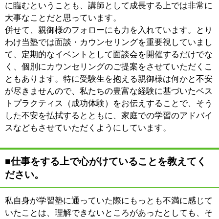
このページの先頭へ
江戸川区時間
江東区時間
墨田区時間
|
表示：
PC
モバイル
©
2013 art blue Inc.