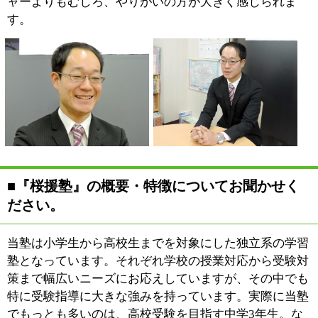
形式をご用意しています。
「個別指導」というと、パーテーションで区切られた座
席で生徒は教材とにらめっこといったところも少なくな
いかと思いますが、当塾の座席はすべてオープンで、更
に授業ではホワイトボードも使用します。このホワイト
ボードは私たち講師が何かを説明する際はもちろん、た
とえば生徒に答えを書いてもらう際にも使用していて、
これによって決して受け身ではない、ダイナミックで能
動的な授業を実現しています。
■その他に、力を入れていることなどはありま
すか？
大学生のアルバイト講師が中
心の他塾と比べると、当塾に
は指導経験豊富なベテラン講
師が多く揃っていますが、そ
れでも「現状で良し」とは考
えていません。そこで当塾で
は定期的にOJT形式の研修を
行うことで、講師陣の更なるスキルアップに努めていま
す。ただし塾の講師というのは、そうした座学からだけ
でなく、実は生徒からも学ぶことがたくさんあります。
その意味では、常に好奇心と向学心を持って日々の授業