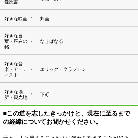
■この道を志したきっかけと、現在に至るまで
の経緯についてお聞かせください。
元々、人と接することや人に何かを教えることが好き
で、アルバイトという形ではありますが、大学在学中か
ら塾講師の仕事に携わっていました。ですので、塾講師
歴はもう10年以上にもなります。大学卒業後はそのま
ま、当時アルバイトをしていた塾に就職しまして、それ
から縁あって当塾に移ってまいりました。
私自身も小中学生の頃には学習塾に、そして高校生の頃
には予備校に通った経験があります。ただし、当時は大
人数での授業が当たり前の時代。もちろん集団授業には
集団授業の良いところがある一方で、授業を受けていて
不満に感じるところも少なくありませんでした。そうし
た経験が、「個別・少人数制」を掲げる当塾への転職を
決める上で、大きなモチベーションのひとつになったこ
とは間違いないように思います。 塾講師という仕事
は、指導の結果が目に見える形、たとえば学校のテスト
の点数や受験の合否となって表われるため、確かにプレ
ッシャーはあります。しかし目標に向かって努力する生
徒たちの一生懸命な姿を見ていると、そうしたプレッシ
ャーよりもむしろ、やりがいの方が大きく感じられま
す。