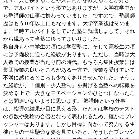
■『桜援塾』の概要・特徴についてお聞かせく
ださい。
当塾は小学生から高校生までを対象にした独立系の学習
塾となっています。それぞれ学校の授業対応から受験対
策まで幅広いニーズにお応えしていますが、その中でも
特に受験指導に大きな強みを持っています。実際に当塾
でもっとも多いのは、高校受験を目指す中学3年生。な
かには12月になって慌てて入塾される方もおられるので
すが、そうした場合でも目標を確認させていただいた上
で、それに合わせた最適な対策を提案そして実践するこ
とで合格へと結びつけています。とは言いましても、受
験対策は早いに越したことはありませんので、高校受験
であれば、中学1・2年生の段階から始められることをお
すすめします。 そして当塾のもうひとつの特徴は、先
ほども少し申しましたが、少人数制の授業でして、いわ
ゆるマンツーマン形式の「タイプM」と、講師1人に対
して生徒は最大3人までの「タイプG」という2つの授業