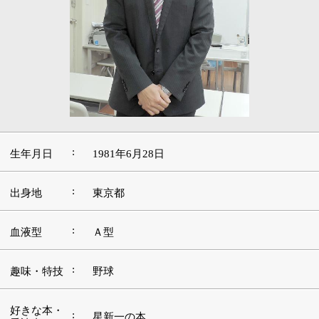
:
生年月日
1981年6月28日
:
出身地
東京都
:
血液型
Ａ型
:
趣味・特技
野球
好きな本・
:
星新一の本
愛読書
:
好きな映画
邦画
好きな言
:
葉・座右の
なせばなる
銘
好きな音
:
楽・アーテ
エリック・クラプトン
ィスト
好きな場
:
下町
所・観光地