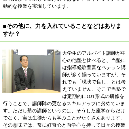
するようにしています。
あとは、生徒の方から自発的に「ここがわからないのだ
けど…」と相談できるような雰囲気をつくってあげるこ
とも大事だと考えていますので、「今日は何かあっ
た？」「学校の授業はどこまで進んだ？」といった具合
に積極的にコミュニケーションを図ることで、講師と生
徒という壁を極力取り払うことにも努めています。
■最後にサイトをご覧になられる皆様にメッセ
ージをお願いします。
チェーン展開をしている大手の学習塾とは違って、私た
ち講師とお子様・親御様との距離が近いため、密な指
導・親身なご相談ができる点が当塾の一番の魅力だと考
えています。そうした魅力をより多くの方々に知ってい
ただくために、当塾では無料体験コースもご用意してい
ます。ちなみに無料体験とは言ってもお仕着せの授業で
はなく、受講前には必ずカウンセリングを行い、学習の
目的・目標を個別に確認させていただくことで、一人ひ
とりに合った授業を提供させていただいています。
学習塾はどこも同じだと考えているお子様・親御様にこ
そぜひ、受験指導の経験が豊富で、かつベテラン講師に
よるホワイトボードを使った授業が特徴的な当塾を、一
度見学に来ていただきたいと思っています。