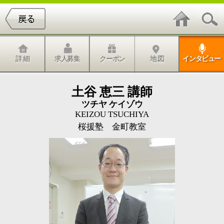
詳 細
求人募集
クーポン
地 図
インタビュー
土谷 恵三 講師
ツチヤ ケイゾウ
KEIZOU TSUCHIYA
桜援塾 金町教室