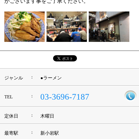
江戸川区時間
江東区時間
墨田区時間
|
表示：
PC
モバイル
©
2013 art blue Inc.