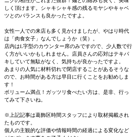
:
ジャンル
●ラーメン
03-3696-7187
:
TEL
:
定休日
木曜日
:
最寄駅
新小岩駅
:
所在地
葛飾区東新小岩1-1-1
:
WEB
11：00～15：00 18：00～23：00 ※材料切
:
営業時間
れで閉店することがあります。
:
駐車場
無
このページの先頭へ