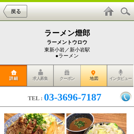
ラーメン燈郎
ラーメントウロウ
東新小岩／新小岩駅
●ラーメン
詳 細
求人募集
クーポン
地 図
インタビュー
03-3696-7187
TEL :
数々の雑誌等で取り上げられ、様々なラーメンランキ
ングで上位にランクインする、新小岩のラーメン屋
「ラーメン燈郎」に家族で行ってきました。場所は新