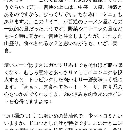
つけ麺のつけ汁は濃いめの醤油色で、少々トロミとい
いますか、ドロッとした汁が特徴です。この汁とニン
ニクの相性がこれまた抜群！麺との絡みも良く、美味
しく頂けます。シャキシャキ感の残るモヤシやキャベ
ツとのバランスも良かったですよ。
女性一人での来店も多く見かけましたが、やはり時代
は「肉食女子」なんでしょうか（笑）。
店内はL字型のカウンター席のみですので、少人数で行
く方がいいかもしれません。店員さんの応対はテキパ
キしていて無駄がなく、気持ちが良かったですよ。
あまりの人気に材料切れで閉店することがあるそうな
ので、お時間がある方は早目に行くことをお勧めしま
す！
ボリューム満点！ガッツリ食べたい方は、是非、行っ
てみて下さいね。
※上記記事は葛飾区時間スタッフにより取材掲載され
たものです。
個人の主観的な評価や情報時間の経過による変化など
がございます事をご了承ください。