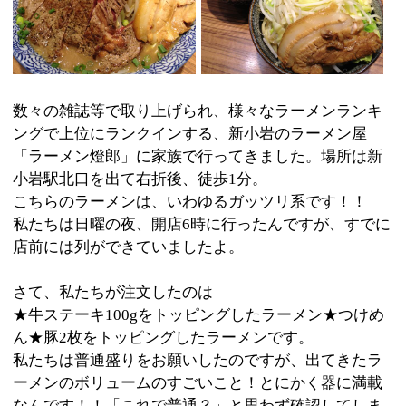
小岩駅北口を出て右折後、徒歩1分。
こちらのラーメンは、いわゆるガッツリ系です！！
私たちは日曜の夜、開店6時に行ったんですが、すでに
店前には列ができていましたよ。
さて、私たちが注文したのは
★牛ステーキ100gをトッピングしたラーメン★つけめ
ん★豚2枚をトッピングしたラーメンです。
私たちは普通盛りをお願いしたのですが、出てきたラ
ーメンのボリュームのすごいこと！とにかく器に満載
なんです！！「これで普通？」と思わず確認してしま
うぐらい（笑）。普通の上には、中盛、大盛、特盛と
あるのですから、びっくりです。ちなみに「ミニ」も
ありますよ。この「ミニ」が普通のラーメン屋さんの
一般的な量だったようです。野菜やニンニクの量など
も注文時に聞かれ、普通と注文しましたが、これまた
山盛り。食べきれるか？と思いながらも、いざ、実
食。
濃いスープはまさにガッツリ系！でもそれほど脂っぽ
くなく、むしろ意外とあっさり？ここにニンニクを投
入すると、トッピングした肉がより一層美味しく感じ
ます。「あぁ～、肉食べてる～！」と、ザ、肉食系の
心をつかんでくれますよ。肉の厚みも肉食系のポイン
トを心得てますよね！