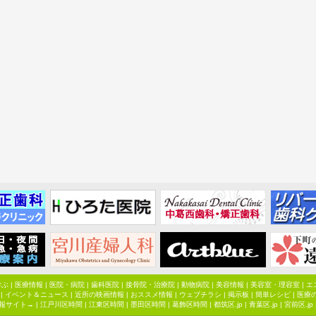
学ぶ
|
医療情報
|
医院・病院
|
歯科医院
|
接骨院・治療院
|
動物病院
|
美容情報
|
美容室・理容室
|
エ
|
イベント＆ニュース
|
近所の映画情報
|
おススメ情報
|
ウェブチラシ
|
掲示板
|
簡単レシピ
|
医療
報サイト→ |
江戸川区時間
|
江東区時間
|
墨田区時間
|
葛飾区時間
|
都筑区.jp
|
青葉区.jp
|
宮前区.jp