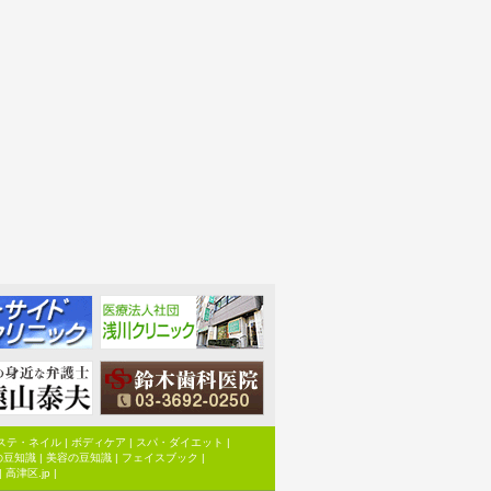
ステ・ネイル
|
ボディケア
|
スパ・ダイエット
|
の豆知識
|
美容の豆知識
|
フェイスブック
|
|
高津区.jp
|