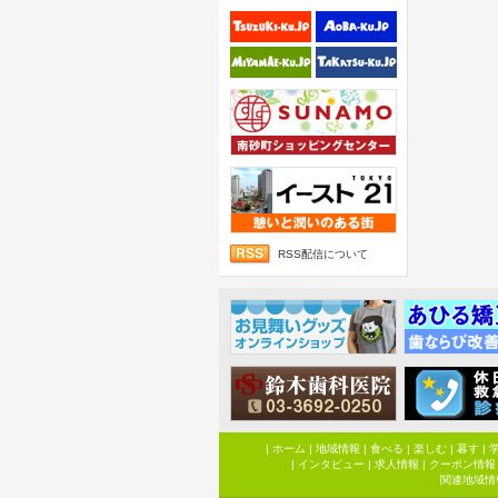
RSS配信について
|
ホーム
|
地域情報
|
食べる
|
楽しむ
|
暮す
|
|
インタビュー
|
求人情報
|
クーポン情報
関連地域情