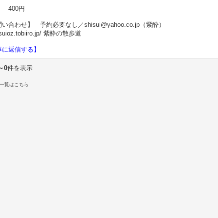
 400円
合わせ】 予約必要なし／shisui@yahoo.co.jp（紫酔）
hisuioz.tobiiro.jp/ 紫酔の散歩道
事に返信する】
～0
件を表示
一覧はこちら