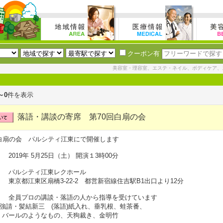
クーポン有
美容室・理容室、エステ・ネイル、ボディケア、
～0
件を表示
落語・講談の寄席 第70回白扇の会
白扇の会 パルシティ江東にで開催します
 2019年 5月25日（土） 開演１3時00分
】 パルシティ江東レクホール
東区扇橋3-22-2 都営新宿線住吉駅B1出口より12分
】 全員プロの講談・落語の人から指導を受けています
の強請・髪結新三 (落語)紙入れ、垂乳根、蛙茶番、
、バールのようなもの、天狗裁き、金明竹