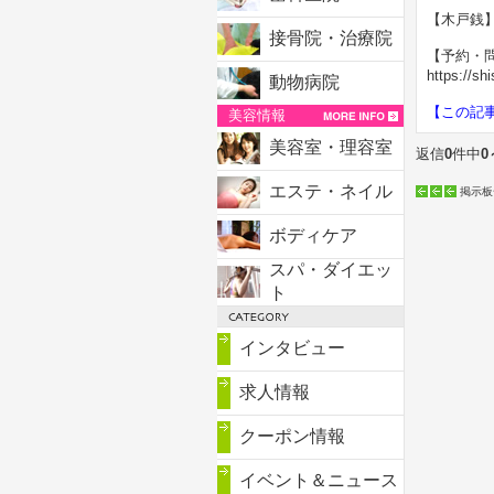
【木戸銭】
接骨院・治療院
【予約・問い
https://s
動物病院
【この記
美容情報
美容室・理容室
返信
0
件中
0
エステ・ネイル
掲示板
ボディケア
スパ・ダイエッ
ト
インタビュー
求人情報
クーポン情報
イベント＆ニュース