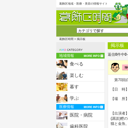
葛飾区地域・医療・美容の情報サイト
葛飾区時間
> 掲示板
掲示板
返信
0
件中
0
地域情報
食べる
楽しむ
第70回
暮す
【日 時】
学ぶ
【場 所
東京都江
医療情報
【出演者
医院・病院
(講談)鰹
猫と金魚
歯科医院