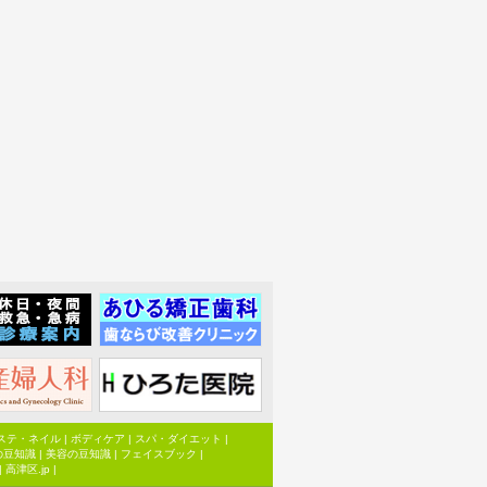
ステ・ネイル
|
ボディケア
|
スパ・ダイエット
|
の豆知識
|
美容の豆知識
|
フェイスブック
|
|
高津区.jp
|