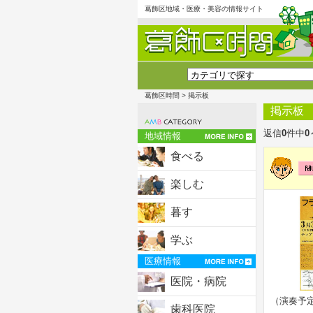
葛飾区地域・医療・美容の情報サイト
葛飾区時間
> 掲示板
掲示板
返信
0
件中
0
地域情報
食べる
楽しむ
暮す
学ぶ
医療情報
医院・病院
（演奏予
歯科医院