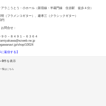
ィアラこうとう・小ホール（新宿線・半蔵門線 住吉駅 徒歩４分）
川明（フラメンコギター）、建孝三（クラシックギター）
0円
・お問合せ：
０９０－８４９１－６３６４
ramiyakawa@ezweb.ne.jp
dogawanavi.jp/shop/10024
事に返信する】
～0
件を表示
一覧はこちら