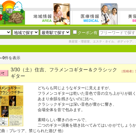
クーポン有
美容室・理容室、エステ・ネイル、ボディケア、
～0
件を表示
3/30（土）住吉、フラメンコギター＆クラシック
［投稿者］宮
ギター
どちらも同じようなギターに見えますが、
フラメンコギターは乾いた音色で音の立ち上がりが鋭
あまり余韻を残さないのに比べ、
クラシックギターは深い音色が豊かに響き、
会場全体を音で包みます。
素晴らしい響きのホールで、
二つのギター演奏を聴き比べてみてはいかがでしょう
定曲：ブレリア、禁じられた遊び 他）