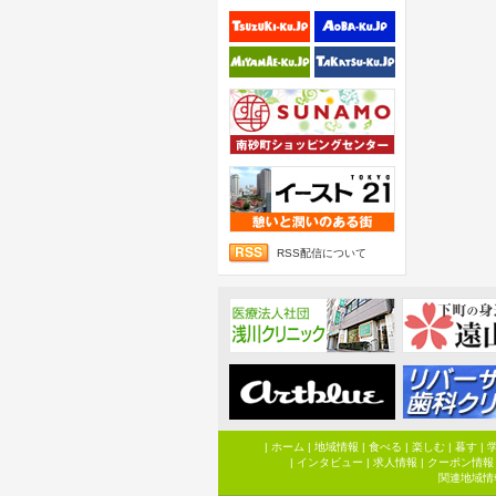
RSS配信について
|
ホーム
|
地域情報
|
食べる
|
楽しむ
|
暮す
|
|
インタビュー
|
求人情報
|
クーポン情報
関連地域情