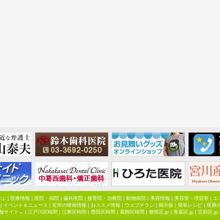
学ぶ
|
医療情報
|
医院・病院
|
歯科医院
|
接骨院・治療院
|
動物病院
|
美容情報
|
美容室・理容室
|
エ
|
イベント＆ニュース
|
近所の映画情報
|
おススメ情報
|
ウェブチラシ
|
掲示板
|
簡単レシピ
|
医療
報サイト→ |
江戸川区時間
|
江東区時間
|
墨田区時間
|
葛飾区時間
|
都筑区.jp
|
青葉区.jp
|
宮前区.jp