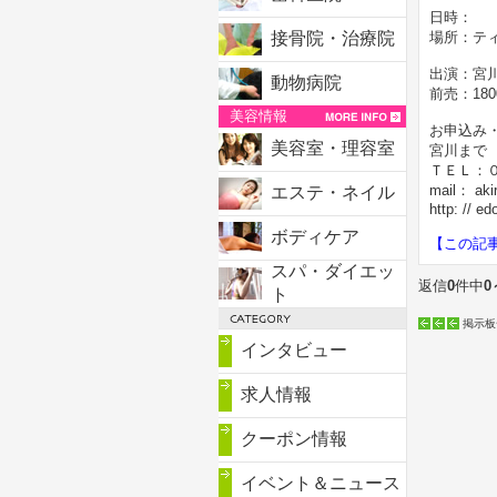
日時：
接骨院・治療院
場所：テ
出演：宮
動物病院
前売：180
美容情報
お申込み
美容室・理容室
宮川まで
ＴＥＬ：
mail： aki
エステ・ネイル
http: // e
ボディケア
【この記
スパ・ダイエッ
返信
0
件中
0
ト
掲示板
インタビュー
求人情報
クーポン情報
イベント＆ニュース