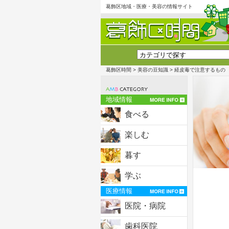
葛飾区地域・医療・美容の情報サイト
葛飾区時間
>
美容の豆知識
> 経皮毒で注意するもの
地域情報
食べる
楽しむ
暮す
学ぶ
医療情報
医院・病院
歯科医院