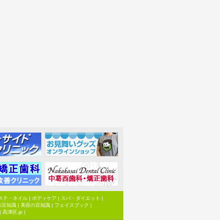
ステ・ネイル
|
ボディケア
|
スパ・ダイエット
|
の豆知識
|
美容の豆知識
|
フェイスブック
|
|
高津区.jp
|