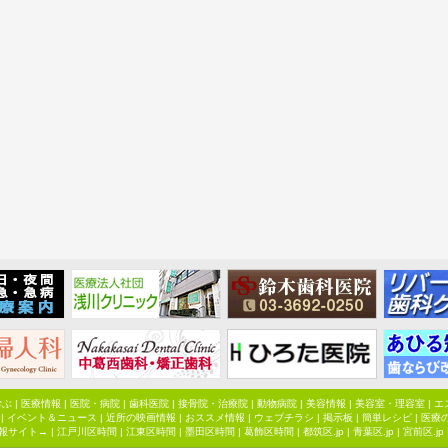
学ぶ
|
医療情報
|
医院・病院
|
歯科医院
|
接骨院・治療院
|
動物病院
|
美容情報
|
美容室・理容室
|
エ
|
イベント＆ニュース
|
近所の映画情報
|
おススメ情報
|
ウェブチラシ
|
掲示板
|
簡単レシピ
|
医療
報サイト→ |
江戸川区時間
|
江東区時間
|
墨田区時間
|
葛飾区時間
|
都筑区.jp
|
青葉区.jp
|
宮前区.jp