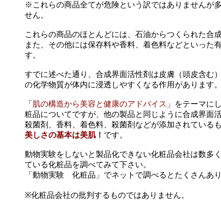
※これらの商品全てが危険という訳ではありませんが
せん。
これらの商品のほとんどには、石油からつくられた合
また、その他には保存料や香料、着色料などといった
す。
すでに述べた通り、合成界面活性剤は皮膚（頭皮含む
の化学物質が体内に浸透しやすくなる作用があります
「
肌の構造から美容と健康のアドバイス
」をテーマに
粧品についてですが、他の製品と同じように合成界面
殺菌剤、香料、着色料、殺菌剤などが添加されている
美しさの基本は美肌！
です。
動物実験をしないと製品化できない化粧品会社は数多
ている化粧品を調べてみて下さい。
「動物実験 化粧品」でネットで調べるとたくさんあ
※化粧品会社の批判するものではありません。