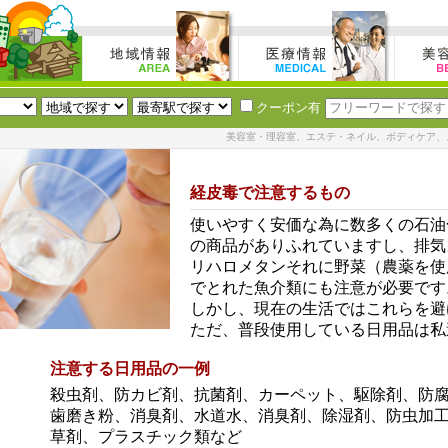
クーポン有
美容室・理容室、エステ・ネイル、ボディケア、
経皮毒で注意するもの
使いやすく安価な為に数多くの石油
の商品がありふれていますし、排気
リハロメタンそれに野菜（農薬を使
でとれた魚介類にも注意が必要です
しかし、現在の生活ではこれらを避
ただ、普段使用している日用品は私
注意する日用品の一例
殺虫剤、防カビ剤、抗菌剤、カーペット、駆除剤、防
歯磨き粉、消臭剤、水道水、消臭剤、除湿剤、防虫加
草剤、プラスチック類など