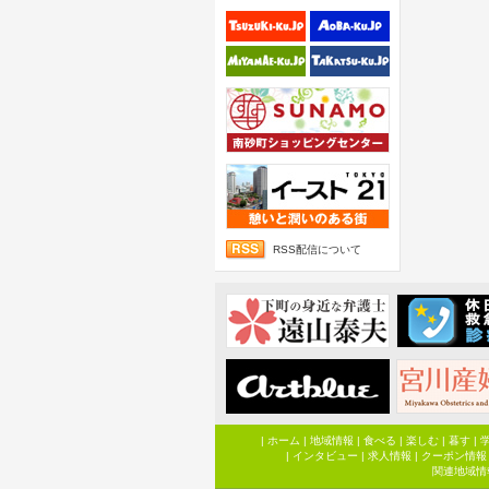
RSS配信について
|
ホーム
|
地域情報
|
食べる
|
楽しむ
|
暮す
|
|
インタビュー
|
求人情報
|
クーポン情報
関連地域情