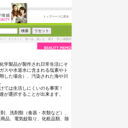
トップページに戻る
スパ・ダイエット、食べる、楽しむ、暮す、学ぶ/葛飾区
化学製品が製作され日常生活にそ
ガスや水道水に含まれる塩素やト
用した場合）、汚染された海や川
。
けては生活しにくいのも事実！
達が選択することが出来ます。
腐剤、洗剤類（食器・衣類など）、
工商品、電気蚊取り、化粧品類、除