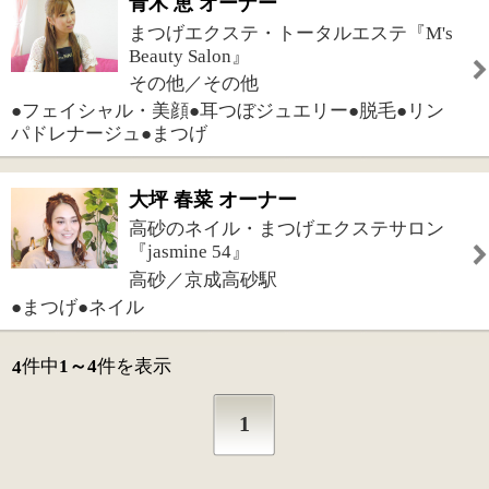
1
このページの先頭へ
江戸川区時間
江東区時間
墨田区時間
|
表示：
PC
モバイル
©
2013 art blue Inc.