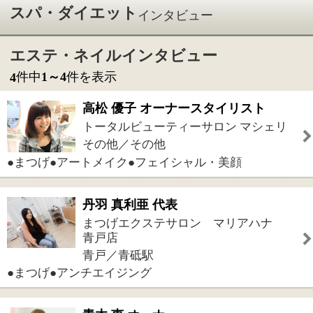
トータルビューティーサロン マシェリ
その他／その他
●まつげ●アートメイク●フェイシャル・美顔
丹羽 真利亜 代表
まつげエクステサロン マリアハナ
青戸店
青戸／青砥駅
●まつげ●アンチエイジング
青木 恵 オーナー
まつげエクステ・トータルエステ『M's
Beauty Salon』
その他／その他
●フェイシャル・美顔●耳つぼジュエリー●脱毛●リン
パドレナージュ●まつげ
大坪 春菜 オーナー
高砂のネイル・まつげエクステサロン
『jasmine 54』
高砂／京成高砂駅
●まつげ●ネイル
件中
1～4
件を表示
4