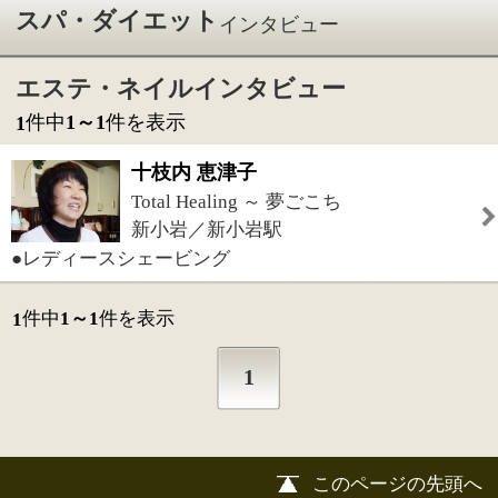
Total Healing ～ 夢ごこち
新小岩／新小岩駅
●レディースシェービング
件中
1～1
件を表示
1
1
このページの先頭へ
江戸川区時間
江東区時間
墨田区時間
|
表示：
PC
モバイル
©
2013 art blue Inc.