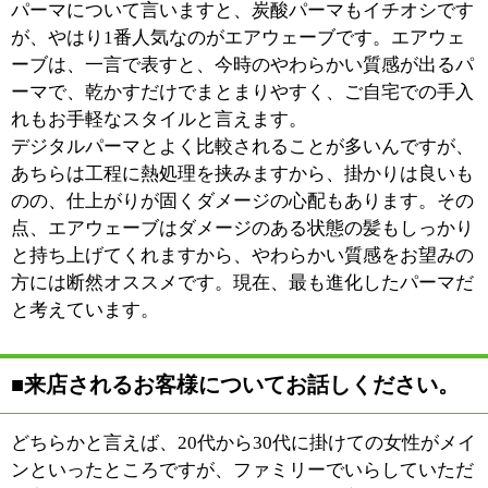
※上記記事は2013.4に取材したものです。
情報時間の経過による変化などがございます事をご了承
ください。
このページの先頭へ
江戸川区時間
江東区時間
墨田区時間
|
表示：
PC
モバイル
©
2013 art blue Inc.