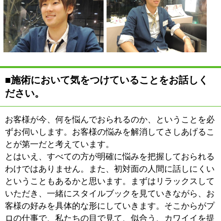
類が多く、また、複数の施術
を組み合せたメニューが豊富
に揃っているのが当店の特徴
です。カラーとトリートメン
ト、パーマとカットといった
具合に、お値段的にもお得な
セットメニューをご用意しています。
パーマについて言いますと、炭酸パーマもイチオシです
が、やはり1番人気なのがエアウェーブです。エアウェ
ーブは、一言で表すと、今時のやわらかい質感が出るパ
ーマで、乾かすだけでまとまりやすく、ご自宅での手入
れもお手軽なスタイルと言えます。
デジタルパーマとよく比較されることが多いんですが、
あちらは工程に熱処理を挟みますから、掛かりは良いも
のの、仕上がりが固くダメージの心配もあります。その
点、エアウェーブはダメージのある状態の髪もしっかり
と持ち上げてくれますから、やわらかい質感をお望みの
方には断然オススメです。現在、最も進化したパーマだ
と考えています。
■来店されるお客様についてお話しください。
どちらかと言えば、20代から30代に掛けての女性がメイ
ンといったところですが、ファミリーでいらしていただ