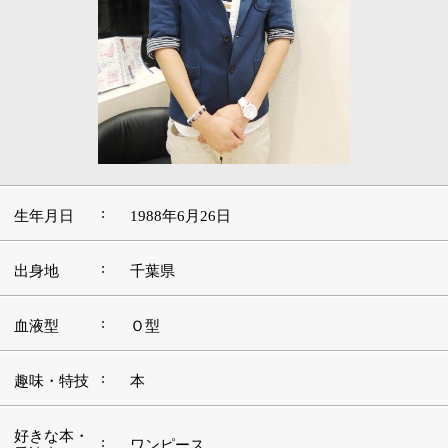
:
生年月日
1988年6月26日
:
出身地
千葉県
:
血液型
Ｏ型
:
趣味・特技
本
好きな本・
:
ワンピース
愛読書
:
好きな映画
パイレーツ・オブ・カリビアン
好きな言
:
葉・座右の
努力は必ず報われる
銘
好きな音
:
楽・アーテ
aiko
ィスト
好きな場
:
沖縄
所・観光地