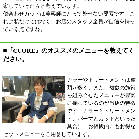
く方も多いですね。奥様から始まってご主人、息子さん
と、幅広い層のお客様に支持していただいていると実感
しています。
私どもは「日本で1番笑顔が集まる店作り」を目指して
います。第一にお客様の笑顔。次にスタッフの笑顔。そ
して最後にお店＝会社の笑顔。お店に集う全ての人が笑
顔になり、お店を起点に幸せの輪が広がっていくという
のが理想ですね。
■最後に、地域の皆様にメッセージをお願いし
ます。
お店として目指すところは地域ナンバーワンのお店。そ
れから、私個人としては、日本で1番の美容師になりた
いと思っています。技術はもとより接客からすべてにお
いて、お客様にご満足いただけるよう、より高みを目指
していきたいですね。
どうしたら可愛くなれるか、どうすれば今よりもっとキ
レイになれるか。悩んでおられる方は是非当店へ足をお
運びください。美容が心底好きなスタッフが、情熱を持
って必ず皆さんに笑顔でお帰りいただけるよう腕を振る
います。「自分が変われる」という期待感を持っていら
していただきたいですね。