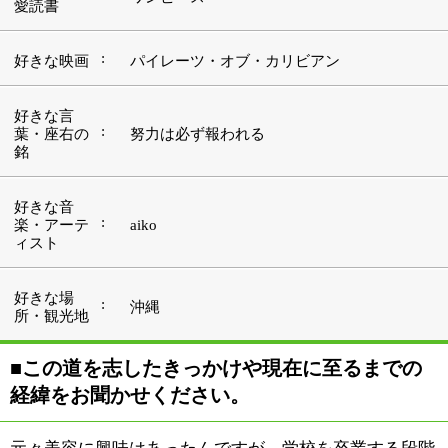
■この道を志したきっかけや現在に至るまでの
経緯をお聞かせください。
元々美容に興味はあったんですが、学校を卒業する段階
ではそこまで思いきれず、一旦、普通に就職をしたんで
す。でも、会社にもよるとも思いますが、入ってみると
先が見えてるというか、レールが決まってるような感覚
が頭から離れませんでした。このまま一生を終わりたく
ない。自分の頑張り次第でどこへでも行ける世界に進み
たい。そう考えてこの世界に足を踏み入れることにした
んです。勤めていた会社を辞め、最初に入ったサロン
が、『CUORE』の本店である松戸店でした。ここ金町
店は2011年の10月にオープンしたまだ新しいお店になり
ます。
お店の名前、“CUORE（クォーレ）”とは、イタリア語
で"心"、あるいは"核"を意味します。このお店が皆様の
心の拠り所となり、おひとりおひとりをつないでいく存
在となれるよう、心を込めておもてなしをしていきたい
と考えています。