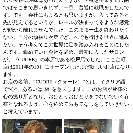
■施術において気をつけていることをお話しく
ださい。
お客様が今、何を悩んでおられるのか、ということを必
ずお伺いします。お客様の悩みを解消してさしあげるこ
とが第一だと考えています。
とはいえ、すべての方が明確に悩みを把握しておられる
わけではありません。また、初対面の人間に話しにくい
ということもあるかと思います。まずはリラックスして
いただき、一緒にスタイルブックを見ていきながら、お
客様の好みを具体的な形にしていきます。そこからがプ
ロの仕事で、私たちの目で見て、似合う、カワイイを提
案していけたらと考えています。
似合わせカットは美容師にとって外せない要素です。こ
れは私だけではなく、お店のスタッフ全員が自信を持っ
ている点ですね。
■『CUORE』のオススメのメニューを教えてく
ださい。
カラーやトリートメントは種