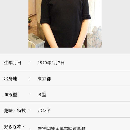
:
生年月日
1970年2月7日
:
出身地
東京都
:
血液型
Ｂ型
:
趣味・特技
バンド
好きな本・
:
音楽関連＆美容関連書籍
愛読書
:
好きな映画
スタンリー・キューブリック監督作品
好きな言
:
葉・座右の
為せば成る
銘
:
好きな音楽
ロック全般
好きな場
:
山の中、それも沢に行きたいですね。
所・観光地
■この道を志したきっかけや現在に至るまでの