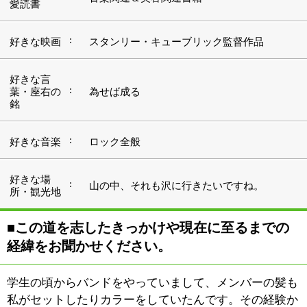
経緯をお聞かせください。
学生の頃からバンドをやっていまして、メンバーの髪も
私がセットしたりカラーをしていたんです。その経験か
ら、「切れたらもっと面白いんじゃないか」と思ったの
が初めのきっかけになります。本音を言えばミュージシ
ャンになれればそれに越したことはなかったんですが
（笑）、そんなに甘いものではないのも事実で、学校を
出させてもらった手前、一度は就職をと考えて美容院へ
と入り、見習いからこの世界をスタートしたという次第
になります。
2007年にオープンした『hair＆make ColorS』は今年で6
年目を迎えます。それまで場所も同じ新小岩の美容室で
10数年を過ごしてきました。おかしなもので、最初はど
ちらかというと軽い気持ちでスタートした美容師の世界
でしたが、経験を積むと自分なりのイメージというもの
が育ってきます。それを求めていくと、自然と「自分の
お店」というものに行き着いてしまうんでしょうね。