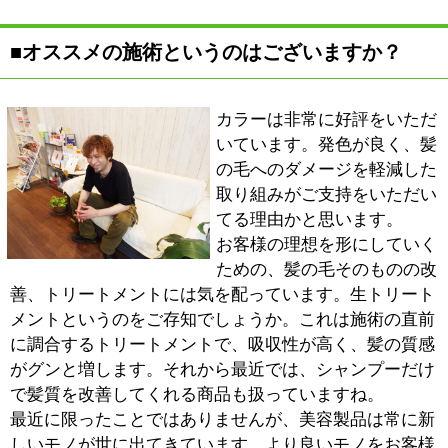
ただけますし、自分だけの空間と感じていただければ私
としても嬉しく思うところです。でも、いかんせん、お
店の半分のスペースを使っちゃってますから、やってし
まいました、という感じもありますね（苦笑）。
■最後に、地域の皆様にメッセージをお願いし
ます。
なりたいスタイルがあれば、是非ご来店いただき、思う
ところをお話しください。「まだ模索中・・・」という
方も、お気軽に相談にいらしてください。お顔や雰囲気
から判断して、似合うスタイルを提案させていただきま
す。リラックス出来る空間で、私と一緒に、ゆっくりと
キレイになってもらいたいですね。
※上記記事は2013.4に取材したものです。
情報時間の経過による変化などがございます事をご了承
ください。
このページの先頭へ
江戸川区時間
江東区時間
墨田区時間