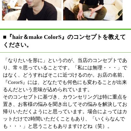
ための、髪の毛そのものの改
善、トリートメントには気を配っています。生トリート
メントというのをご存知でしょうか。これは施術の直前
に調合するトリートメントで、吸収性が高く、髪の質感
がグンと増します。それから最近では、シャンプーだけ
で髪質を改善してくれる商品も扱っていますね。
最近に限ったことではありませんが、美容製品は常に新
しいモノが世に出てきています。より良いモノをお客様
に提供していくため、常に商品をブラッシュアップして
いきたいですね。
■お客様や、お店の雰囲気についてお話しくだ
さい。
赤ちゃんから小中学生、上は90歳くらいのおばあちゃん
まで幅広い世代のお客様にご利用いただいています。そ
れからメンズのお客様が多いのも特徴かもしれません。
なにしろ20年は新小岩にいますので、ベビーカーに乗っ
てた子がいつのまにか高校生になっちゃったり出産して
たりと、ふとしたことに、この街との縁を感じる機会が
増えてきた気がします。
お店に入ってまず目につくのが、受付でありクローゼッ
トでもあるスペースです。施術中のお客様はこれがある
ことで視界がほどよくさえぎられ、リラックス出来るよ
うです。お客様は「ゆっくり出来る」とすごく喜んでい