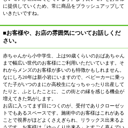
|
表示：
PC
モバイル
©
2013 art blue Inc.