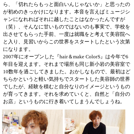
■『hair＆make ColorS』のコンセプトを教えて
ください。
「なりたいを形に」というのが、当店のコンセプトであ
り、常々思っていることです。「私には無理・・・」で
はなく、どうすればそこに近づけるのか。お店の名前、
『CororS』には、どなたでも何色にも変わることが出来
るんだという意味が込められています。
そのコンセプトに基づき、カウンセリングは特に重点を
置き、お客様の悩みを聞き出してその悩みを解決してお
帰りいただくようにと思っています。場合によってはカ
ットだけで2時間いただくこともあり、「いくらなんで
も・・・」と思うこともありますけどね（笑）。
■オススメの施術というのはございますか？
カラーは非常に好評をいただ
いています。発色が良く、髪
の毛へのダメージを軽減した
取り組みがご支持をいただい
てる理由かと思います。
お客様の理想を形にしていく