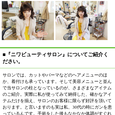
回復させたいとの思いで、サプリや健康食品に一ヶ月で
数十万もかけていましたが、効果は実感できませんでし
た。でも、この「スリムドカン」を飲んで本当に体が激
変したんです。人生最高の出会いがあったこと、色々な
知識を吸収したことで、2度とガンにならない自信がも
てました。ですから、私の体験と合わせて色々なアイテ
ムをご紹介することで、体調に不安を抱えている方のお
力になれればと思っているんです。
■お客様と接する際に心がけていることは何で
しょう？
お客様の体には、なるべく毒
を入れない'ように施術をし
ています。パーマ液やシャン
プー剤も、できるだけ毒素を
抜いたものを使用すること
で、お客様の波動が低下しな
いように気を配っているんで
すよ。落ち込んでいたり気分がすぐれない状態でお越し
になったお客様にも、上機嫌でお帰りいただく・・・そ
んなサロンでありたいと考えて、日々お客様と接してい
ます。人は、心・身・霊の三つが揃って、本当の美しさ
が実現するもの。体の具合が悪くても、暗い気分でも美