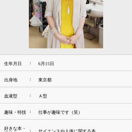
:
生年月日
6月15日
:
出身地
東京都
:
血液型
Ａ型
:
趣味・特技
仕事が趣味です（笑）
好きな本・
:
サイエンスや人体に関する本
愛読書
:
好きな映画
クリスマス・キャロル
好きな言
楽しいから成功するんで成功したから楽しい
:
葉・座右の
んじゃないですよ（斉藤一人さんの言葉）
銘
好きな音
:
楽・アーテ
マイケル・ジャクソン
ィスト
好きな場
:
自分の家です
所・観光地