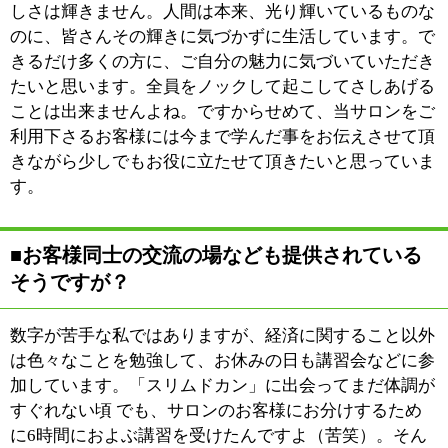
※上記記事は2013.8に取材したものです。
情報時間の経過による変化などがございます事をご了承
ください。
●美容室●着付け●まつげ●アンチエイジング●
:
ジャンル
デトックス
03-3672-5347
:
TEL
:
定休日
火曜・第2,4水曜
:
最寄駅
京成高砂駅
:
所在地
葛飾区高砂3-3-7
:
WEB
［平日］10：00～19：00 ［日曜・祝日］
:
営業時間
10：00～18：00
:
駐車場
近隣にコインパーキング有り
このページの先頭へ