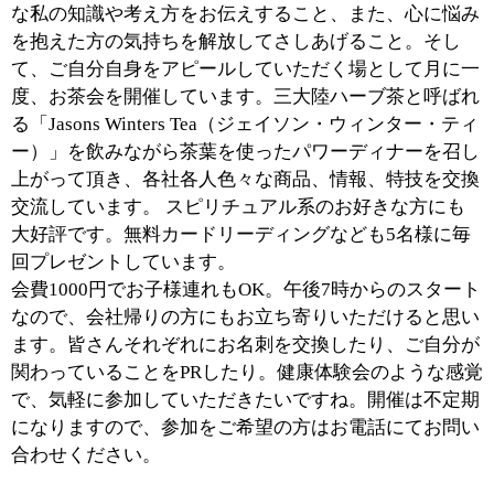
江戸川区時間
江東区時間
墨田区時間
|
表示：
PC
モバイル
©
2013 art blue Inc.