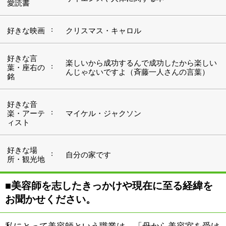
■美容師を志したきっかけや現在に至る経緯を
お聞かせください。
私にとって美容師という職業は、「母から美容室を受け
継いだ」という感覚が一番しっくり来るように思いま
す。高校に入学すると同時に美容師になるべく通信制で
学び、卒業を前にすべての過程を修了しました。学校の
お勉強に興味はありませんでしたが、美容師になるため
の知識は積極的に吸収しましたね。大人のような体つき
になって一人前の姿をしている自分が、いつまでも親の
お金で生活していることも嫌いでした。技術と知識を身
につけて、1日も早く仕事がしたい、そんな思いで美容
師になり、母の仕事を手伝うようになりました。ところ
が、私が26歳のお正月に母が余命3ヶ月の癌と診断され
ました。当時私は4歳と1歳の子供を抱えていました。そ
して1月ということもありお店では20名程の成人のお客
様のご予約を頂いてました。考えている間など1秒もな
く、「やるしかない！」という感じでした。私は苦労を
苦労と思わない性格なものですから毎日がむしゃらに働
いていましたけれど、今振り返れば当時の自分に「よく
がんばったで賞」でもあげたいですね（笑）。