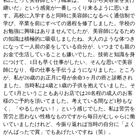
■『ニワビューティサロン』についてご紹介く
ださい。
サロンでは、カットやパーマなどのヘアメニューのほ
か、着付けも承っています。そして美容メニューと並ん
で当サロンの柱となっているのが、さまざまなアイテム
のご紹介。実際に私が使ってみて納得した、確かなアイ
テムだけを揃え、サロンのお客様に限らず好評を頂いて
おります。と言いますのも実は私、30代の時にガンを患
っているんです。手術をした後もなかなか体調がすぐれ
ず、ご予約のお客様に対応するだけで精いっぱいの毎日
を送っていました。そんな時、10歳若返るというクリー
ムを紹介するDMが何度も届き、ぜひ使ってもらいたい
と言われて困っていたんです。病人の私にとっては顔な
んてどうでもいいこと。ずっと断り続けていたのです
が、あるときセールスの方が押しかけてきたんです。そ
こで私は「う○ち出る物ないの？」と言ってみたんです
（苦笑）。そして出会ったのが、「スリムドカン」。斉
藤一人さんが創業した『銀座まるかん』のロングセラー
アイテムだったんです。それまでの私は、何とか体調を