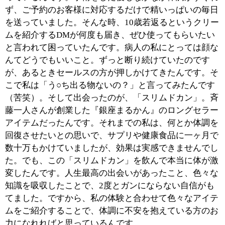
しさは輝きません。人間は本来、光り輝いているものな
のに、皆さんその輝きに気づかずに生活しています。で
きるだけ多くの方に、ご自分の魅力に気づいていただき
たいと思います。全員をノックして起こしてさしあげる
ことは出来ませんよね。ですからせめて、当サロンをご
利用下さるお客様には今まで学んだ事をお伝えさせて頂
きながら少しでもお役に立たせて頂きたいと思っていま
す。
■お客様同士の交流の場なども提供されている
そうですが？
数字が苦手な私ではありますが、経済に関すること以外
は色々なことを勉強して、お休みの日も講習会などに参
加しています。「スリムドカン」に出会ってまだ体調が
すぐれない頃 でも、サロンのお客様にお分けするため
に6時間におよぶ講習を受けたんですよ（苦笑）。そん
な私の知識や考え方をお伝えすること、また、心に悩み
を抱えた方の気持ちを解放してさしあげること。そし
て、ご自分自身をアピールしていただく場として月に一
度、お茶会を開催しています。三大陸ハーブ茶と呼ばれ
る「Jasons Winters Tea（ジェイソン・ウィンター・ティ
ー）」を飲みながら茶葉を使ったパワーディナーを召し
上がって頂き、各社各人色々な商品、情報、特技を交換