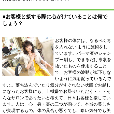
交流しています。 スピリチュアル系のお好きな方にも
大好評です。無料カードリーディングなども5名様に毎
回プレゼントしています。
会費1000円でお子様連れもOK。午後7時からのスタート
なので、会社帰りの方にもお立ち寄りいただけると思い
ます。皆さんそれぞれにお名刺を交換したり、ご自分が
関わっていることをPRしたり。健康体験会のような感覚
で、気軽に参加していただきたいですね。開催は不定期
になりますので、参加をご希望の方はお電話にてお問い
合わせください。
■最後に地域の皆様にメッセージをお願いしま
す。
人は、常に変化し続けるもの。それならば、良く変わる
のですか？ 悪く変わるのですか？ もちろん、皆さん
が'より良く'変わって行きたいですよね。たとえば富士
山に登るルートが何種類かあるように、入り口は人それ
ぞれ。環境にやさしい石鹸一つが、あなたの人生を変え
るかも知れません。今の状態よりも良くなりたい・・・
そうお考えの方は、ぜひ一度サロンを覗いてみてくださ
い。さまざまなアプローチによって、皆さんが本物の美
しさを手に入れるお手伝いができればと思っています。