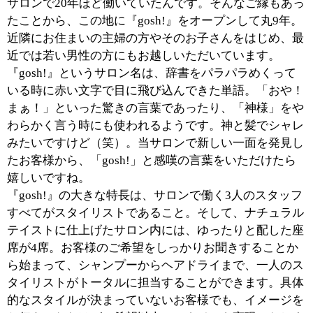
あること。お客様に対しては
気取ることなく、自然体で接
するようにしています。です
からサロンにお越しいただい
たお客様にも、リラックスして過ごして欲しいと思って
います。そんな私たちのおもてなしやボサノバのリズム
に心が和むのか、施術中にウトウトされるお客様もいら
っしゃいますね（笑）。私たちを信頼して任せてくださ
っていることには、いつも喜びを感じています。そうし
た快適な空間づくりとあわせて、サロンでは、お客様の
髪と頭皮の健康も大切に考えています。美容院でパーマ
をかけると髪が傷む…といった先入観をお持ちの方もい
らっしゃるはず。でも当サロンでは、パーマ液などにも
必ずプラスαの処方をして、刺激のない安全な状態にし
てから使用していますのでご安心ください。お客様の髪
や頭皮の状態に合わせて、最適なバランスで薬剤を調
合。クオリティの高い薬剤を使うことがあっても、追加
料金が発生することはありません。美しい髪をキープし
ていただくための私たちの努力は、なかなか伝わりにく
いようですが（苦笑）。『gosh!』に通っていると髪の
調子がいい、と感じていただけたら嬉しいですね。
■おすすめのメニューはありますか？
男女を問わずご好評をいただいているメニューが、「炭