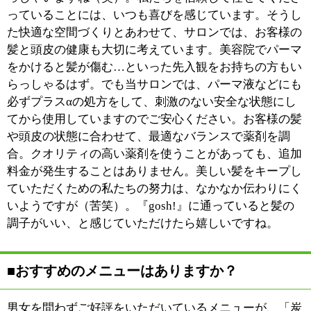
しながら、どうぞお気軽にお越しください。お待ちして
います。
※上記記事は2013.11に取材したものです。
情報時間の経過による変化などがございます事をご了承
ください。
このページの先頭へ
江戸川区時間
江東区時間
墨田区時間
|
表示：
PC
モバイル
©
2013 art blue Inc.