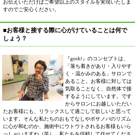
酸ヘッドソーダスパ」。毎日のシャンプーでは落としき
れない頭皮の汚れを、炭酸泉の働きで毛根からしっかり
オフ。炭酸ガスが頭皮の血行を促進するだけでなく、心
地よいリラックス効果も期待できるんですよ。カットや
カラー、パーマなどのメニューにプラスしていただくこ
とで、トリートメントいらずのツヤ、サラサラの手触り
を実感していただけると思います。頭皮の環境が整っ
て、しっとりとまとまりのある髪になりますから、クセ
毛でお悩みの方にもオススメですよ。カットなどのメニ
ューとあわせたご利用が多いヘアカラーには、6種類の
ハーブエキスを配合。前処理と後処理をしっかりと行う
ことで、髪へのダメージにも配慮しています。そのほか
縮毛矯正やパーマなど、お客様のご希望と髪質を考慮し
たスタイルをご提案させていただきますので、どうぞお
気軽にご相談ください。
■最後に地域の皆様にメッセージをお願いしま
す。
『gosh!』は、肩ひじ張らずにお越しいただけるアット
ホームなヘアサロン。ご来店くださったお客様に、ホッ
とくつろいでいただきたい。そして安心してヘアスタイ
ルを任せいただけるような、信頼関係を大切にしたいと
思っています。サロンの目印・ピンクのフラミンゴを探