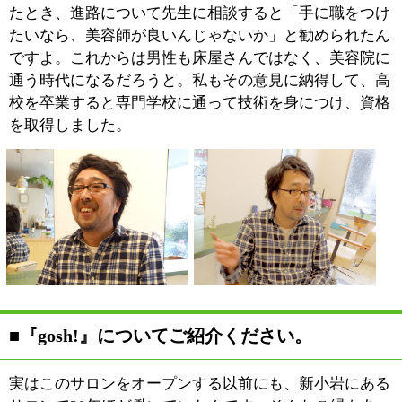
『gosh!』というサロン名は、辞書をパラパラめくって
いる時に赤い文字で目に飛び込んできた単語。「おや！
まぁ！」といった驚きの言葉であったり、「神様」をや
わらかく言う時にも使われるようです。神と髪でシャレ
みたいですけど（笑）。当サロンで新しい一面を発見し
たお客様から、「gosh!」と感嘆の言葉をいただけたら
嬉しいですね。
『gosh!』の大きな特長は、サロンで働く3人のスタッフ
すべてがスタイリストであること。そして、ナチュラル
テイストに仕上げたサロン内には、ゆったりと配した座
席が4席。お客様のご希望をしっかりお聞きすることか
ら始まって、シャンプーからヘアドライまで、一人のス
タイリストがトータルに担当することができます。具体
的なスタイルが決まっていないお客様でも、イメージを
お伝えいただけばご希望以上のスタイルを実現いたしま
すのでご安心ください。
■お客様と接する際に心がけていることは何で
しょう？
『gosh!』のコンセプトは、
「落ち着きがあり・入りやす
く・温かみのある」サロンで