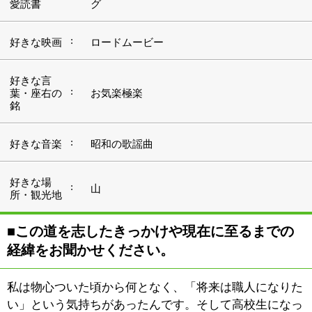
経緯をお聞かせください。
私は物心ついた頃から何となく、「将来は職人になりた
い」という気持ちがあったんです。そして高校生になっ
たとき、進路について先生に相談すると「手に職をつけ
たいなら、美容師が良いんじゃないか」と勧められたん
ですよ。これからは男性も床屋さんではなく、美容院に
通う時代になるだろうと。私もその意見に納得して、高
校を卒業すると専門学校に通って技術を身につけ、資格
を取得しました。
■『gosh!』についてご紹介ください。
実はこのサロンをオープンする以前にも、新小岩にある
サロンで20年ほど働いていたんです。そんなご縁もあっ
たことから、この地に『gosh!』をオープンして丸9年。
近隣にお住まいの主婦の方やそのお子さんをはじめ、最
近では若い男性の方にもお越しいただいています。