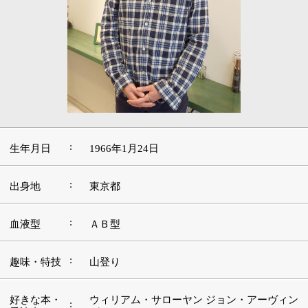
:
生年月日
1966年1月24日
:
出身地
東京都
:
血液型
ＡＢ型
:
趣味・特技
山登り
好きな本・
ウィリアム・サローヤン ジョン・アーヴィン
:
愛読書
グ
:
好きな映画
ロードムービー
好きな言
:
葉・座右の
お気楽極楽
銘
:
好きな音楽
昭和の歌謡曲
好きな場
:
山
所・観光地
■この道を志したきっかけや現在に至るまでの