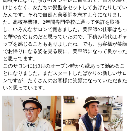
parvaは、ラテン語で「小さな」と言う意味です。お店
に来店されたお客様に「小さな安らぎ」「小さな喜び」
「小さな発見」「小さなhappy」を提供できるようにと
心掛けています。
大きなhappyもとても嬉しいと思うのですが、日常の中
にある「小さなhappy」の積み重ねが人生の幸せにつな
がるのかな？なんて、少しくさい事を（（笑））そんな
ことを思い、お客様の中の「小さなhappy」の一つにな
れるようにと頑張っています。
■施術中に心がけていることを教えてくださ
い。
お客様がどのようなスタイル
を求めているか、カウンセリ
ングを通して理解することで
すね。お客様によっては思っ
ていることを上手く伝えられ
ない方もいらっしゃいます。
そういう方には時間をかけ
て、じっくりお話を伺うようにしています。
また、私自身は男性ですし、体も大きなほうなので、声