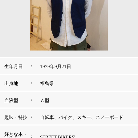
:
生年月日
1979年9月21日
:
出身地
福島県
:
血液型
Ａ型
:
趣味・特技
自転車、バイク、スキー、スノーボード
好きな本・
:
STREET BIKERS'
愛読書
:
好きな映画
ユージュアル・サスペクツ、トリプルX
好きな言
:
葉・座右の
弱肉強食
銘
好きな音
:
楽・アーテ
UKロック
ィスト
好きな場
:
ディズニーリゾート
所・観光地