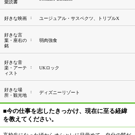
■今の仕事を志したきっかけ、現在に至る経緯
を教えてください。
高校生になった頃からオシャレに目覚めて、自分の髪だ
けじゃなく、友だちの髪型をセットしてあげたりしてい
たんです。それで自然と美容師を志すようになりまし
た。高校卒業後、2年間専門学校に通って免許を取得
し、いろんなサロンで働きました。美容師の仕事はもっ
と華やかなものだと思っていたので、下積み時代はギャ
ップを感じることもありましたね。でも、お客様が笑顔
でお帰りになる姿を見る度に、美容師になって良かった
と思ってます。
このサロンには3月のオープン時から縁あって勤めるこ
とになりました。まだスタートしたばかりの新しいサロ
ンですが、たくさんのお客様に笑顔になっていただきた
いと思っています。
■parvaさんのコンセプトを教えて下さい。