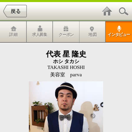
詳 細
求人募集
クーポン
地 図
インタビュー
代表 星 隆史
ホシ タカシ
TAKASHI HOSHI
美容室 parva