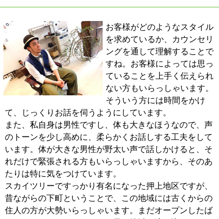
■最後に地域の皆様にメッセージをお願いしま
す。
主婦の皆さんは日頃なにかと忙しくて落ち着く時間がな
いと思います。美容室としてだけじゃなく、息詰まった
ときにホッと一息つける場所として、ぜひ当サロンをご
利用ください。
また、キッズスペースをご利用いただいたお客様から
は、「これなら安心してまた来れる」という声をたくさ
んいただいています。子育て中は美容室に行く暇も、余
裕もなかったりしますよね。たまにサロンでキレイに髪
型をセットしてもらうと、気分が晴れて子育ての疲れを
忘れることが出来たり、またがんばろう！と前向きにな
れたりすると思うんです。子育てに追われている方に
も、ほんの少しだけリフレッシュできる時間と空間を提
供できればと思っています。
『小さなhappy』を探しに一度足を運んでみてくださ
い。これまでの美容室にはない"癒し"を感じていただけ
ると思います。スタッフ一同、心からお待ちしておりま
す。
※上記記事は2014.04に取材掲載したものです。
個人の主観的な評価や情報時間の経過による変化などが
ございます事をご了承ください。