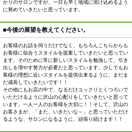
このページの先頭へ
江戸川区時間
江東区時間
墨田区時間
|
表示：
PC
モバイル
©
2013 art blue Inc.