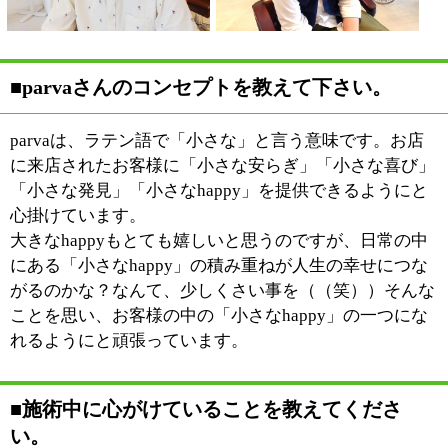
のトーンを少し高めに、柔らかくお話しする工夫をして
います。体が大きな男性が野太い声で話しかけると、そ
れだけで緊張される方もいらっしゃいますから、そのあ
たりは特に気をつけています。
スカイツリーですっかり有名になった押上地区ですが、
昔ながらの下町ということで、この地域には古くからの
住人の方が大勢いらっしゃいます。まだオープンしたば
かりのサロンですが、一日も早く地域に溶け込めるよう
に努めていきたいと思っています。
■今後の展望を教えてください。
お客様のお話を伺うだけでなく、もちろんこちらからも
お客様に似合うスタイルを提案していきたいと思ってい
ます。そのために常に新しいスタイルを勉強して、引き
出しを増やす努力が必要だと思っています。少しでもお
客様の理想に近いスタイルを提供出来るように、まだま
だ成長していきたいです！！
その他にもお店の中で、なるだけユックリとくつろいで
いただけるように沢山の心配りをしていきたいと思って
います。一人一人のお客様を大切に！！そして、沢山の
お客さまが、「また、いきたいな～」と思っていただけ
るような、サロンになるように、頑張り続けます！！