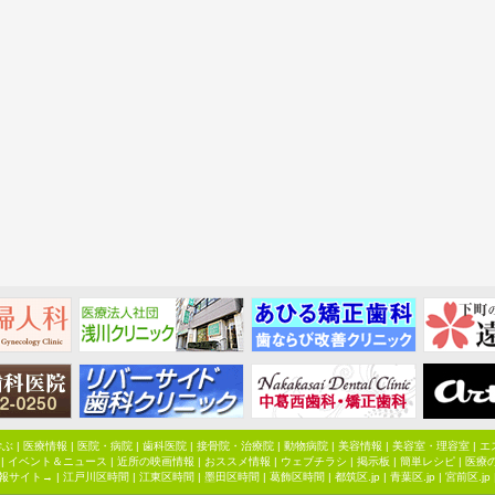
学ぶ
|
医療情報
|
医院・病院
|
歯科医院
|
接骨院・治療院
|
動物病院
|
美容情報
|
美容室・理容室
|
エ
|
イベント＆ニュース
|
近所の映画情報
|
おススメ情報
|
ウェブチラシ
|
掲示板
|
簡単レシピ
|
医療
報サイト→ |
江戸川区時間
|
江東区時間
|
墨田区時間
|
葛飾区時間
|
都筑区.jp
|
青葉区.jp
|
宮前区.jp