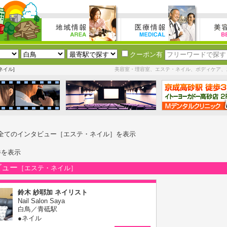
クーポン有
ネイル]
美容室・理容室、エステ・ネイル、ボディケア、
全てのインタビュー［エステ・ネイル］を表示
件を表示
ビュー
［エステ・ネイル］
鈴木 紗耶加 ネイリスト
Nail Salon Saya
白鳥／青砥駅
●ネイル