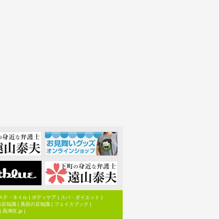
ステ・ネイル
|
ボディケア
|
スパ・ダイエット
|
の豆知識
|
美容の豆知識
|
フェイスブック
|
|
高津区.jp
|