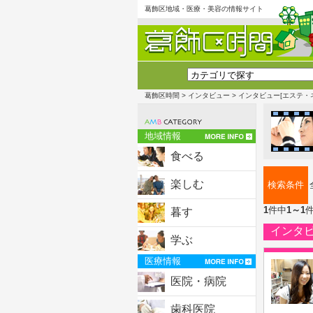
葛飾区地域・医療・美容の情報サイト
葛飾区時間
>
インタビュー
> インタビュー[エステ・
地域情報
食べる
楽しむ
検索条件
1
件中
1～1
暮す
インタ
学ぶ
医療情報
医院・病院
歯科医院