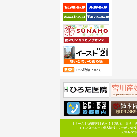
RSS配信について
|
ホーム
|
地域情報
|
食べる
|
楽しむ
|
暮す
|
|
インタビュー
|
求人情報
|
クーポン情報
関連地域情