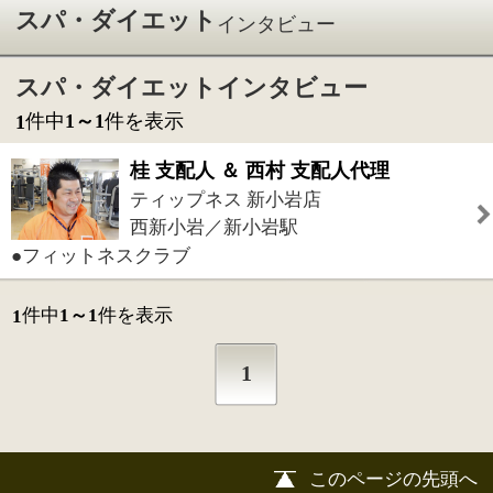
ティップネス 新小岩店
西新小岩／新小岩駅
●フィットネスクラブ
件中
1～1
件を表示
1
1
このページの先頭へ
江戸川区時間
江東区時間
墨田区時間
|
表示：
PC
モバイル
©
2013 art blue Inc.