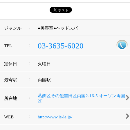
:
WEB
http://www.le-le.jp/
［平日］10：00～20：00（パーマ・カラー ～
:
営業時間
18：30迄） ［日曜・祝日］10：00～18：
00（パーマ・カラー ～16：30迄）
:
駐車場
無
このページの先頭へ
江戸川区時間
江東区時間
墨田区時間
|
表示：
PC
モバイル
©
2013 art blue Inc.