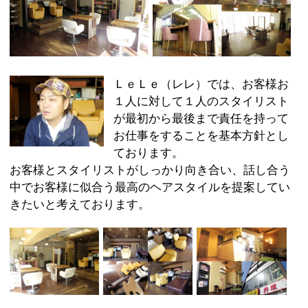
お仕事をすることを基本方針とし
ております。
お客様とスタイリストがしっかり向き合い、話し合う
中でお客様に似合う最高のヘアスタイルを提案してい
きたいと考えております。
:
ジャンル
●美容室●ヘッドスパ
03-3635-6020
:
TEL
:
定休日
火曜日
:
最寄駅
両国駅
葛飾区その他墨田区両国2-16-5 オーソン両国
:
所在地
2F