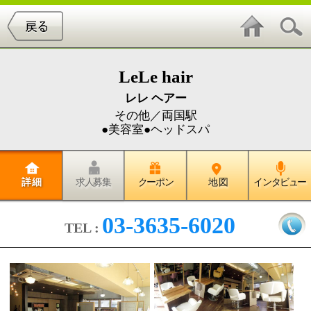
LeLe hair
レレ ヘアー
その他／両国駅
●美容室●ヘッドスパ
詳 細
求人募集
クーポン
地 図
インタビュー
03-3635-6020
TEL :
ＬｅＬｅ（レレ）では、お客様お
１人に対して１人のスタイリスト
が最初から最後まで責任を持って