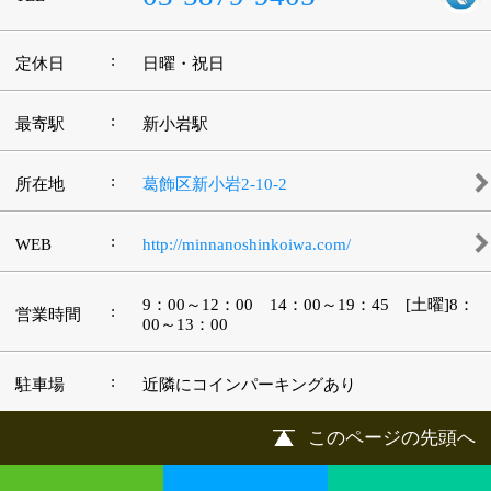
©
2013 art blue Inc.