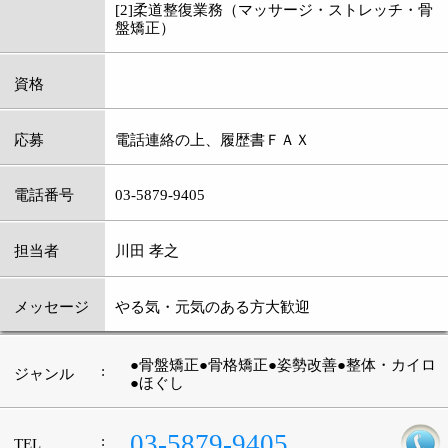
●骨盤矯正●骨格矯正●姿勢改善●整体・カイロ
:
ジャンル
●ほぐし
03-5879-9405
:
TEL
:
定休日
日曜・祝日
:
最寄駅
新小岩駅
:
所在地
葛飾区新小岩2-10-2
:
WEB
http://minnanoshinkoiwa.com/
9：00～12：00 14：00～19：45 [土曜]8：
:
営業時間
00～13：00
:
駐車場
近隣にコインパーキングあり
このページの先頭へ
江戸川区時間
江東区時間
墨田区時間
|
表示：
PC
モバイル