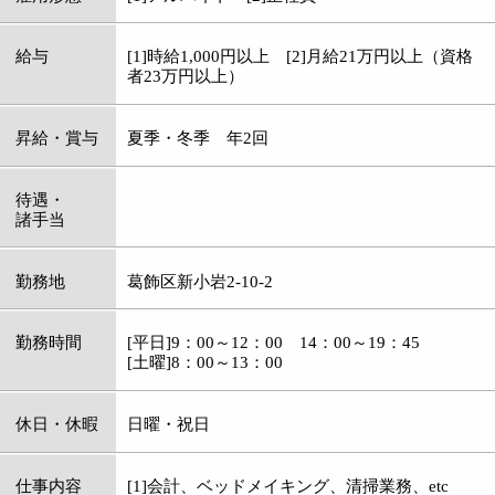
待遇・
諸手当
勤務地
葛飾区新小岩2-10-2
勤務時間
[平日]9：00～12：00 14：00～19：45
[土曜]8：00～13：00
休日・休暇
日曜・祝日
仕事内容
[1]会計、ベッドメイキング、清掃業務、etc
[2]柔道整復業務（マッサージ・ストレッチ・骨
盤矯正）
資格
応募
電話連絡の上、履歴書ＦＡＸ
電話番号
03-5879-9405
担当者
川田 孝之
メッセージ
やる気・元気のある方大歓迎