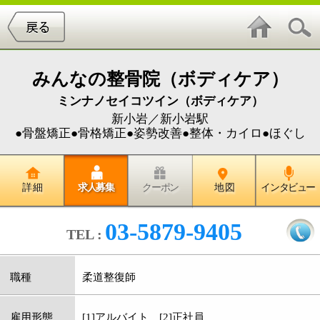
みんなの整骨院（ボディケア）
ミンナノセイコツイン（ボディケア）
新小岩／新小岩駅
●骨盤矯正●骨格矯正●姿勢改善●整体・カイロ●ほぐし
詳 細
求人募集
クーポン
地 図
インタビュー
03-5879-9405
TEL :
職種
柔道整復師
雇用形態
[1]アルバイト [2]正社員
給与
[1]時給1,000円以上 [2]月給21万円以上（資格
者23万円以上）
昇給・賞与
夏季・冬季 年2回