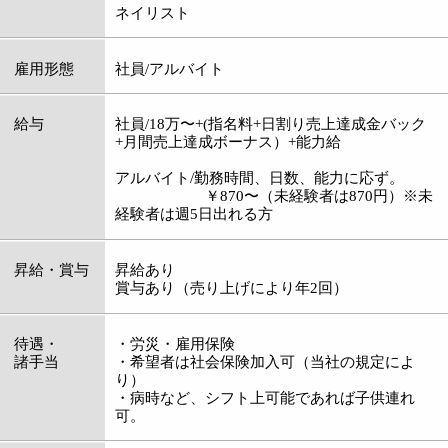
￥870〜（未経験者は870円）※未
経験者は週5日出れる方
昇給・賞与
昇給あり
賞与あり（売り上げにより年2回）
待遇・
・労災・雇用保険
諸手当
・希望者は社会保険加入可（当社の規定によ
り）
・病時など、シフト上可能であれば子供連れ
可。
勤務地
東京都葛飾区青戸2-2-1 大坪ビル201
※青砥駅前
勤務時間
平日/9：45〜19：30（8.5h）
土曜/9：45〜20：00（8.5〜9h）
日祝/9：45〜18：00（7h）
※休憩1h有り
休日・休暇
社員/月7日・年始休業・お盆休み・5月連休有
り
仕事内容
マツゲエクステ/オーガニックジェルネイル/受
付などのサロン業務全般
資格
アイリスト/要美容師免許・管理美容免許手当有