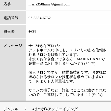
:
定休日
毎週月曜日
:
最寄駅
青砥駅
:
所在地
葛飾区青戸2-2-1 大坪ビル201
:
WEB
［平日］10：00～19：30 〔土曜10：00～
:
営業時間
20：00〕［日曜・祝日］10：00～18：00)
:
駐車場
近隣にコインパーキングあり
このページの先頭へ
江戸川区時間
江東区時間
墨田区時間
|
表示：
PC
モバイル
©
2013 art blue Inc.