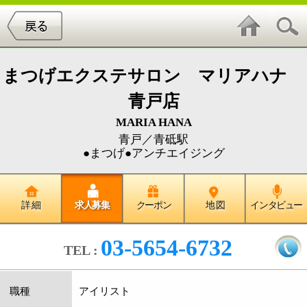
まつげエクステサロン マリアハナ
青戸店
MARIA HANA
青戸／青砥駅
●まつげ●アンチエイジング
詳 細
求人募集
クーポン
地 図
インタビュー
03-5654-6732
TEL :
職種
アイリスト
ネイリスト
雇用形態
社員/アルバイト
給与
社員/18万〜+(指名料+日割り売上達成金バック
+月間売上達成ボーナス）+能力給
アルバイト/勤務時間、日数、能力に応ず。