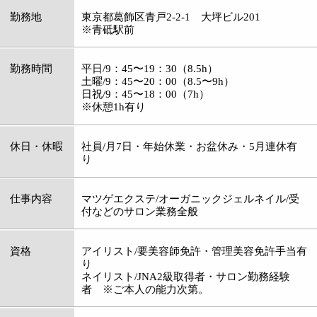
り
ネイリスト/JNA2級取得者・サロン勤務経験
者 ※ご本人の能力次第。
応募
maria358hana@gmail.com
電話番号
03-5654-6732
担当者
丹羽
メッセージ
子供好きな方歓迎♪
アットホームな中にも、メリハリのある信頼さ
れるサロンを目指しています。
末永くお付き合いできる方、MARIA HANAで
是非一緒にお仕事しませんか？？(*^-^*)
個人サロンですが、結構高技術です。お客様に
求められるサロンや技術者を求めていますの
で、何よりも人間重視です。
サロンの様子など、詳細はここでは書ききれな
いので、ご連絡お待ちしています！！(#^.^#)
:
ジャンル
●まつげ●アンチエイジング
03-5654-6732
:
TEL