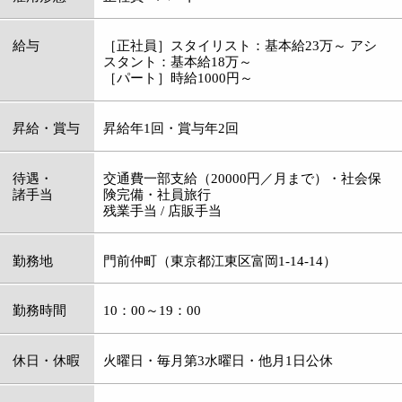
待遇・
交通費一部支給（20000円／月まで）・社会保
諸手当
険完備・社員旅行
残業手当 / 店販手当
勤務地
門前仲町（東京都江東区富岡1-14-14）
勤務時間
10：00～19：00
休日・休暇
火曜日・毎月第3水曜日・他月1日公休
仕事内容
美容業全般
資格
要美容師免許
応募
お電話にてご連絡の上、履歴書を持参下さい。
サロン見学も歓迎します！
電話番号
03-3643-4625
担当者
渋谷（しぶたに）
メッセージ
アットホームなトータルビューティサロンで
す。
私たちは美容師の働く環境を整えてきました。