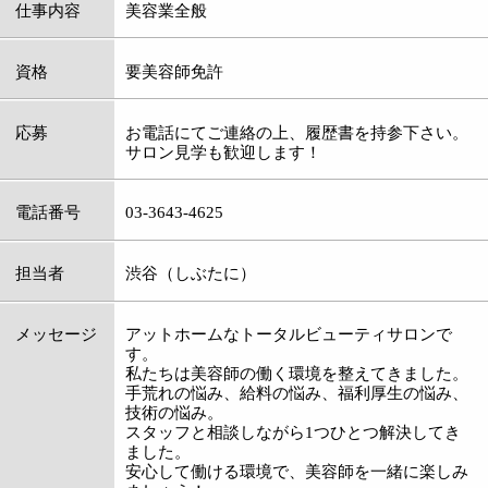
手荒れの悩み、給料の悩み、福利厚生の悩み、
技術の悩み。
スタッフと相談しながら1つひとつ解決してき
ました。
安心して働ける環境で、美容師を一緒に楽しみ
ましょう！
●美容室●フェイシャル・美顔●ネイル●まつげ
:
ジャンル
●着付け
03-3643-4625
:
TEL
:
定休日
毎週火曜日、第3水曜日、他3月26日(水)
:
最寄駅
その他
:
所在地
葛飾区その他江東区 富岡 1-14-14
:
WEB
http://www.newpearl.jp/
10：00～19：00
【受付時間】［カット］10：00～18：00 ［パ
:
営業時間
ーマ・カラー］10：00～17：00 ［縮毛矯正・
エアウェーブ］10：00～16：00
:
駐車場
あり(１台)