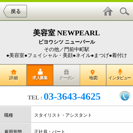
美容室 NEWPEARL
ビヨウシツ ニューパール
その他／門前中町駅
●美容室●フェイシャル・美顔●ネイル●まつげ●着付け
詳 細
求人募集
クーポン
地 図
インタビュー
03-3643-4625
TEL :
職種
スタイリスト・アシスタント
雇用形態
正社員・パート
給与
［正社員］スタイリスト：基本給23万～ アシ
スタント：基本給18万～
［パート］時給1000円～
昇給・賞与
昇給年1回・賞与年2回