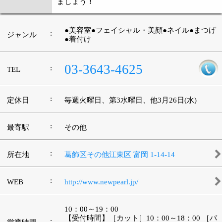
このページの先頭へ
江戸川区時間
江東区時間
墨田区時間
|
表示：
PC
モバイル
©
2013 art blue Inc.