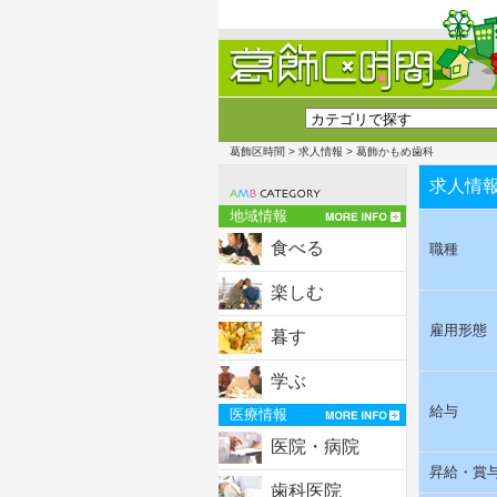
葛飾区時間
>
求人情報
> 葛飾かもめ歯科
求人情
地域情報
食べる
職種
楽しむ
雇用形態
暮す
学ぶ
給与
医療情報
医院・病院
昇給・賞
歯科医院