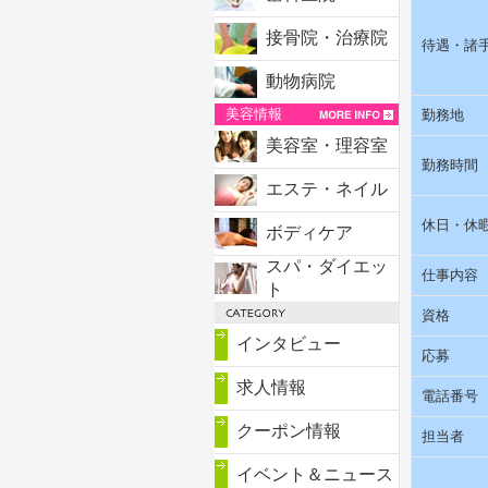
接骨院・治療院
待遇・諸
動物病院
美容情報
勤務地
美容室・理容室
勤務時間
エステ・ネイル
休日・休
ボディケア
スパ・ダイエッ
仕事内容
ト
資格
インタビュー
応募
求人情報
電話番号
クーポン情報
担当者
イベント＆ニュース