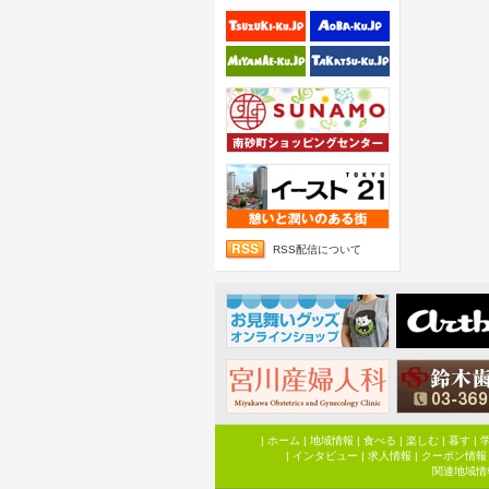
RSS配信について
|
ホーム
|
地域情報
|
食べる
|
楽しむ
|
暮す
|
|
インタビュー
|
求人情報
|
クーポン情報
関連地域情