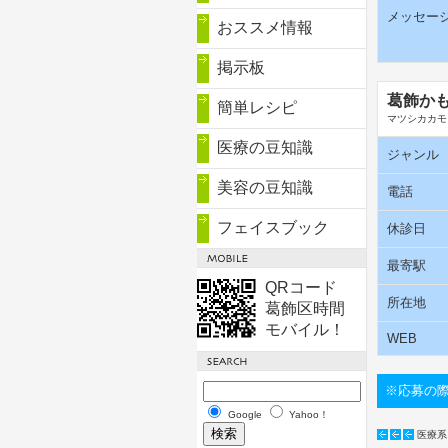
メッセー
おススメ情報
掲示板
葛飾か
簡単レシピ
マツシカカモ
医療の豆知識
ジャンル
美容の豆知識
電話
フェイスブック
休診日
最寄駅
QRコード
所在地
葛飾区時間
モバイル！
WEB
※応募の
Google
Yahoo！
医療系