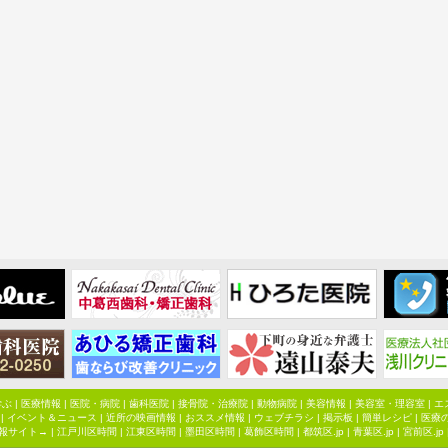
学ぶ
|
医療情報
|
医院・病院
|
歯科医院
|
接骨院・治療院
|
動物病院
|
美容情報
|
美容室・理容室
|
エ
|
イベント＆ニュース
|
近所の映画情報
|
おススメ情報
|
ウェブチラシ
|
掲示板
|
簡単レシピ
|
医療
報サイト→ |
江戸川区時間
|
江東区時間
|
墨田区時間
|
葛飾区時間
|
都筑区.jp
|
青葉区.jp
|
宮前区.jp