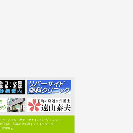
ステ・ネイル
|
ボディケア
|
スパ・ダイエット
|
の豆知識
|
美容の豆知識
|
フェイスブック
|
|
高津区.jp
|