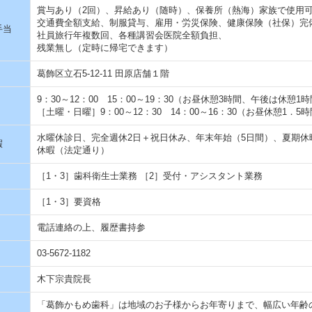
賞与あり（2回）、昇給あり（随時）、保養所（熱海）家族で使用
交通費全額支給、制服貸与、雇用・労災保険、健康保険（社保）完
手当
社員旅行年複数回、各種講習会医院全額負担、
残業無し（定時に帰宅できます）
葛飾区立石5-12-11 田原店舗１階
9：30～12：00 15：00～19：30（お昼休憩3時間、午後は休憩
［土曜・日曜］9：00～12：30 14：00～16：30（お昼休憩1．
水曜休診日、完全週休2日＋祝日休み、年末年始（5日間）、夏期休
暇
休暇（法定通り）
［1・3］歯科衛生士業務 ［2］受付・アシスタント業務
［1・3］要資格
電話連絡の上、履歴書持参
03-5672-1182
木下宗貴院長
「葛飾かもめ歯科」は地域のお子様からお年寄りまで、幅広い年齢