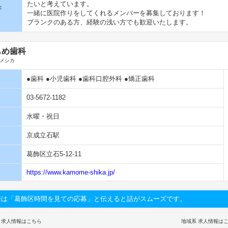
たいと考えています。
ジ
一緒に医院作りをしてくれるメンバーを募集しております！
ブランクのある方、経験の浅い方でも歓迎いたします。
もめ歯科
メシカ
●歯科 ●小児歯科 ●歯科口腔外科 ●矯正歯科
03-5672-1182
水曜・祝日
京成立石駅
葛飾区立石5-12-11
https://www.kamome-shika.jp/
際は「葛飾区時間を見ての応募」と伝えると話がスムーズです。
 求人情報はこちら
地域系 求人情報は