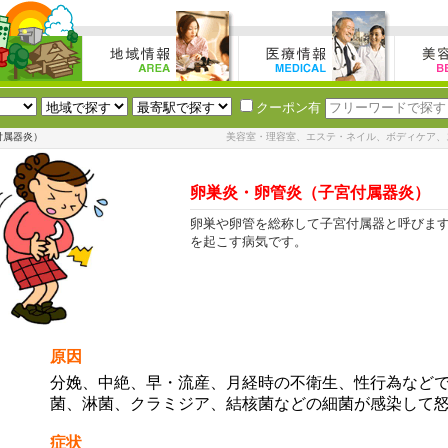
クーポン有
付属器炎）
美容室・理容室、エステ・ネイル、ボディケア、
卵巣炎・卵管炎（子宮付属器炎）
卵巣や卵管を総称して子宮付属器と呼びま
を起こす病気です。
原因
分娩、中絶、早・流産、月経時の不衛生、性行為など
菌、淋菌、クラミジア、結核菌などの細菌が感染して
症状