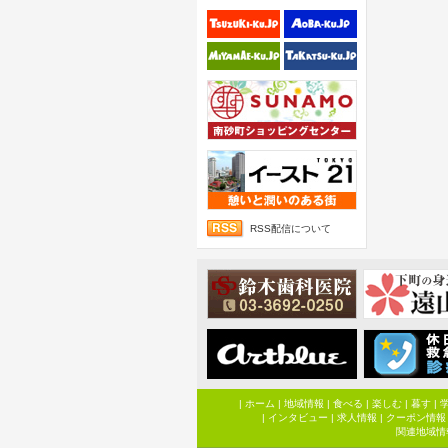
RSS配信について
|
ホーム
|
地域情報
|
食べる
|
楽しむ
|
暮す
|
|
インタビュー
|
求人情報
|
クーポン情報
関連地域情