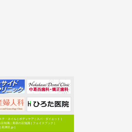
ステ・ネイル
|
ボディケア
|
スパ・ダイエット
|
の豆知識
|
美容の豆知識
|
フェイスブック
|
|
高津区.jp
|