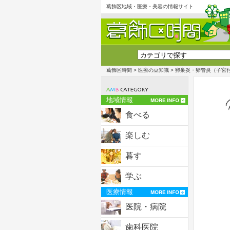
葛飾区地域・医療・美容の情報サイト
葛飾区時間
>
医療の豆知識
> 卵巣炎・卵管炎（子宮
地域情報
食べる
楽しむ
暮す
学ぶ
医療情報
医院・病院
歯科医院