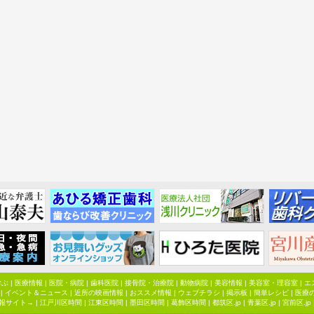
学ぶ
|
医療情報
|
医院・病院
|
歯科医院
|
接骨院・治療院
|
動物病院
|
美容情報
|
美容室・理容室
|
エ
|
イベント＆ニュース
|
近所の映画情報
|
おススメ情報
|
ウェブチラシ
|
掲示板
|
簡単レシピ
|
医療
報サイト→ |
江戸川区時間
|
江東区時間
|
墨田区時間
|
葛飾区時間
|
都筑区.jp
|
青葉区.jp
|
宮前区.jp