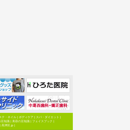
ステ・ネイル
|
ボディケア
|
スパ・ダイエット
|
の豆知識
|
美容の豆知識
|
フェイスブック
|
|
高津区.jp
|