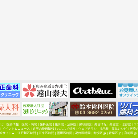
学ぶ
|
医療情報
|
医院・病院
|
歯科医院
|
接骨院・治療院
|
動物病院
|
美容情報
|
美容室・理容室
|
エ
|
イベント＆ニュース
|
近所の映画情報
|
おススメ情報
|
ウェブチラシ
|
掲示板
|
簡単レシピ
|
医療
報サイト→ |
江戸川区時間
|
江東区時間
|
墨田区時間
|
葛飾区時間
|
都筑区.jp
|
青葉区.jp
|
宮前区.jp