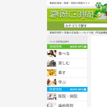
葛飾区地域・医療・美容の情報サイト
葛飾区時間
>
医療の豆知識
> バセドウ病（甲状腺機
地域情報
食べる
楽しむ
暮す
学ぶ
医療情報
医院・病院
歯科医院