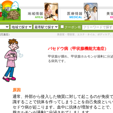
クーポン有
能亢進症）
美容室・理容室、エステ・ネイル、ボディケア、
バセドウ病（甲状腺機能亢進症）
甲状腺が腫れ、甲状腺ホルモンが過剰に分
る病気です。
原因
通常、外部から侵入した物質に対して起こるのが免疫
識することで抗体を作ってしまうことを自己免疫とい
セドウ病が起こります。血中に抗体が増加することで
腺ホルモンが過剰に分泌されてしまします。