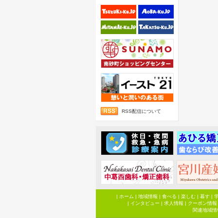
RSS配信について
|
ホーム
|
地域情報
|
食べる
|
楽しむ
|
暮す
|
|
インタビュー
|
求人情報
|
クーポン情報
関連地域情