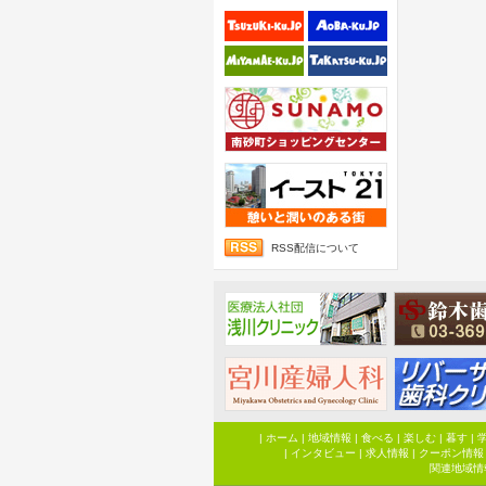
RSS配信について
|
ホーム
|
地域情報
|
食べる
|
楽しむ
|
暮す
|
|
インタビュー
|
求人情報
|
クーポン情報
関連地域情