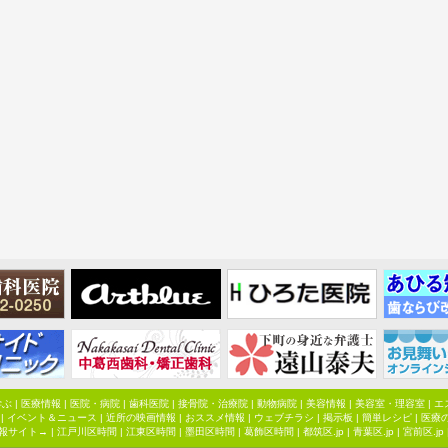
学ぶ
|
医療情報
|
医院・病院
|
歯科医院
|
接骨院・治療院
|
動物病院
|
美容情報
|
美容室・理容室
|
エ
|
イベント＆ニュース
|
近所の映画情報
|
おススメ情報
|
ウェブチラシ
|
掲示板
|
簡単レシピ
|
医療
報サイト→ |
江戸川区時間
|
江東区時間
|
墨田区時間
|
葛飾区時間
|
都筑区.jp
|
青葉区.jp
|
宮前区.jp