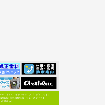
ステ・ネイル
|
ボディケア
|
スパ・ダイエット
|
の豆知識
|
美容の豆知識
|
フェイスブック
|
|
高津区.jp
|