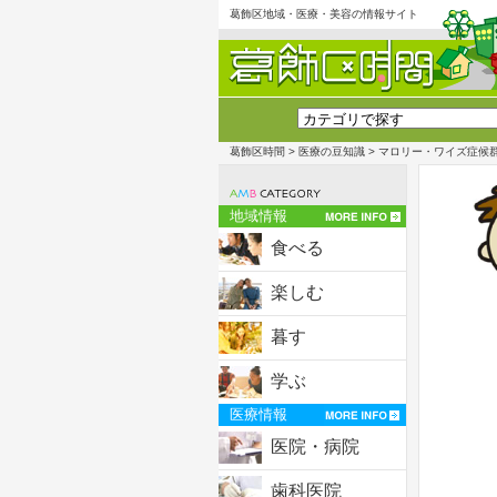
葛飾区地域・医療・美容の情報サイト
葛飾区時間
>
医療の豆知識
> マロリー・ワイズ症候
地域情報
食べる
楽しむ
暮す
学ぶ
医療情報
医院・病院
歯科医院