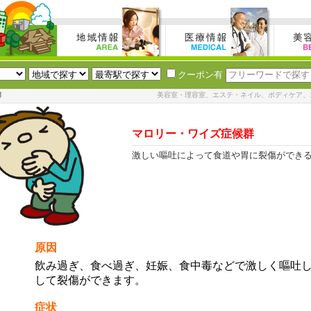
クーポン有
群
美容室・理容室、エステ・ネイル、ボディケア、
マロリー・ワイズ症候群
激しい嘔吐によって食道や胃に裂傷ができ
原因
飲み過ぎ、食べ過ぎ、妊娠、食中毒などで激しく嘔吐
して裂傷ができます。
症状