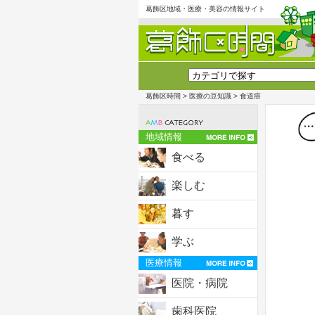
葛飾区地域・医療・美容の情報サイト
葛飾区時間
>
医療の豆知識
> 食道癌
地域情報
食べる
楽しむ
暮す
学ぶ
医療情報
医院・病院
歯科医院