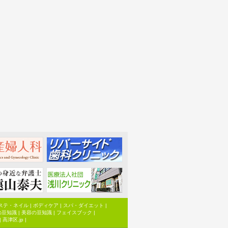
ステ・ネイル
|
ボディケア
|
スパ・ダイエット
|
の豆知識
|
美容の豆知識
|
フェイスブック
|
|
高津区.jp
|