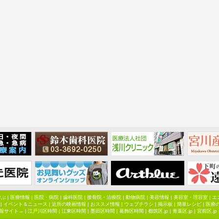
学ぶ
|
医療情報
|
医院・病院
|
歯科医院
|
接骨院・治療院
|
動物病院
|
美容情報
|
美容室・理容室
|
エ
|
イベント＆ニュース
|
近所の映画情報
|
おススメ情報
|
ウェブチラシ
|
掲示板
|
簡単レシピ
|
医療
報サイト→ |
江戸川区時間
|
江東区時間
|
墨田区時間
|
葛飾区時間
|
都筑区.jp
|
青葉区.jp
|
宮前区.jp