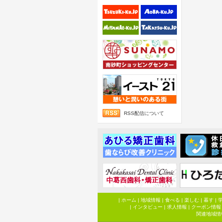
RSS配信について
|
ホーム
|
地域情報
|
食べる
|
楽しむ
|
暮す
|
|
インタビュー
|
求人情報
|
クーポン情報
関連地域情