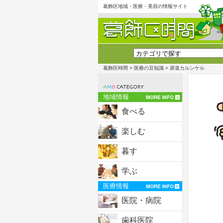
葛飾区地域・医療・美容の情報サイト
葛飾区時間
>
医療の豆知識
> 尿道カルンケル
地域情報
食べる
楽しむ
暮す
学ぶ
医療情報
医院・病院
歯科医院