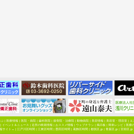
学ぶ
|
医療情報
|
医院・病院
|
歯科医院
|
接骨院・治療院
|
動物病院
|
美容情報
|
美容室・理容室
|
エ
|
イベント＆ニュース
|
近所の映画情報
|
おススメ情報
|
ウェブチラシ
|
掲示板
|
簡単レシピ
|
医療
報サイト→ |
江戸川区時間
|
江東区時間
|
墨田区時間
|
葛飾区時間
|
都筑区.jp
|
青葉区.jp
|
宮前区.jp