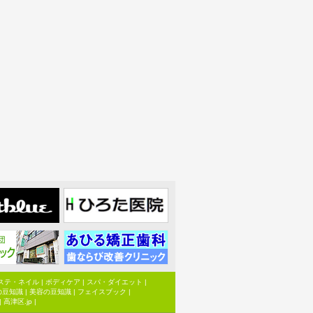
ステ・ネイル
|
ボディケア
|
スパ・ダイエット
|
の豆知識
|
美容の豆知識
|
フェイスブック
|
|
高津区.jp
|