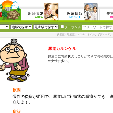
クーポン有
美容室・理容室、エステ・ネイル、ボディケア、
尿道カルンケル
尿道口に乳頭状のしこりができて異物感や
の女性に多い。
原因
慢性の炎症が原因で、尿道口に乳頭状の腫瘤ができ、
血します。
症状