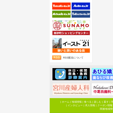
RSS配信について
|
ホーム
|
地域情報
|
食べる
|
楽しむ
|
暮す
|
|
インタビュー
|
求人情報
|
クーポン情報
関連地域情