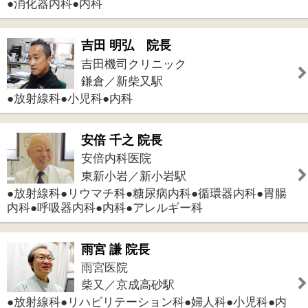
雨宮 謙 院長
雨宮医院
柴又／京成高砂駅
●放射線科●リハビリテーション科●婦人科●小児科●内
科●訪問診療
件中
1～5
件を表示
5
1
このページの先頭へ
江戸川区時間
江東区時間
墨田区時間
|
表示：
PC
モバイル
©
2013 art blue Inc.