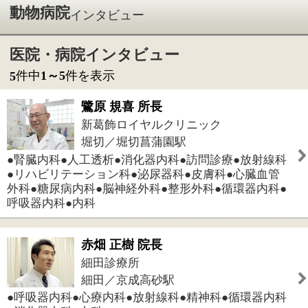
新葛飾ロイヤルクリニック
堀切／堀切菖蒲園駅
●腎臓内科●人工透析●消化器内科●訪問診療●放射線科
●リハビリテーション科●泌尿器科●皮膚科●心臓血管
外科●糖尿病内科●脳神経外科●整形外科●循環器内科●
呼吸器内科●内科
赤畑 正樹 院長
細田診療所
細田／京成高砂駅
●呼吸器内科●心療内科●放射線科●精神科●循環器内科
●消化器内科●内科
吉田 明弘 院長
吉田機司クリニック
鎌倉／新柴又駅
●放射線科●小児科●内科
安倍 千之 院長
安倍内科医院
東新小岩／新小岩駅
●放射線科●リウマチ科●糖尿病内科●循環器内科●胃腸
内科●呼吸器内科●内科●アレルギー科