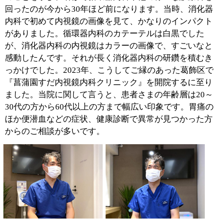
研修後、都内の病院で内科の経験を重ね、専門領域とし
て消化器内科を選び、長い年月を消化器内科の医師とし
て勤めてきました。これまで胃カメラを用いた症例を年
間で2000件以上、大腸カメラを用いた症例を年間で800
件以上診てきました。特殊な治療法ですが、ESDといっ
て小さなポリープなどの病変メスで切開し剥がす治療に
も携わってきました。こちらも年間1000件ほどは対応し
てきました。胃と腸、消化器の診療に関しては、わから
ない症例はないほどの経験を積んでいます。『菖蒲園す
だ内視鏡内科クリニック』の内視鏡システムは最新の
4LED光源を使用した機器で、高画質で鮮明な撮影が可
能です。胃内視鏡検査と大腸内視鏡検査を同時に行うこ
ともできます。当院は原則として、経鼻内視鏡以外は、
鎮静剤と鎮痛剤の両方を使用します。病院によってはど
ちらかのみの使用で実施することがありますが、やはり
患者さまによっては体への負担が大きいものです。当院
はできる限り、患者さまが無理なく内視鏡検査を受けて
いただけるよう、できる限り配慮しています。がんで亡
くなる女性の死亡原因のトップは大腸がんという統計も
あり、大腸内視鏡検査を希望される方は増えてきていま
す。定年後も働く方が増えており、日本人が生涯働く時
間は延びていますから、長く健康に暮らせるためにも、
内視鏡検査を受けたことがない方はぜひ一度受けていた
だきたいと思います。