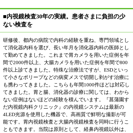
■個室・専用トイレ付きの前処置部屋でプライ
バシーに配慮
内視鏡の検査というと、どう
しても患者さまは緊張します
し、不安に思われる方も多い
でしょう。『菖蒲園すだ内視
鏡内科クリニック』は患者さ
まがリラックスできるよう、
院内の設備にはこだわりまし
た。当院は完全個室の大腸内視鏡前処置室を３部屋用意
しています。下剤を服用するための処置部屋で、各部屋
に専用のトイレを備えています。やはり大きな部屋で知
らない人同士顔を合わせ、トイレと行ったり来たりする
のは患者さまも心理的な負担が大きいものです。当院は
個室でプライバシーが守られ、テレビを見ながら寛いで
内視鏡の前処置を受けていただけます。内視鏡終了後の
リカバリー室も完備しており、ベッドに移ることなく移
動式の内視鏡検査台でそのままリカバリー室に移動でき
ますので、スムーズに回復を待つことができます。私自
身も内視鏡を受けた経験がありますので、患者さまにい
やな思いをさせたくないなと思い、できる限り患者さま