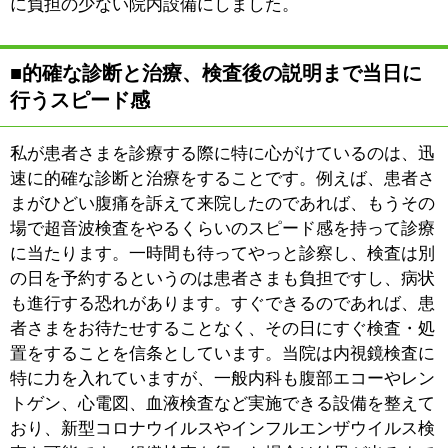
江戸川区時間
江東区時間
墨田区時間
|
表示：
PC
モバイル
©
2013 art blue Inc.