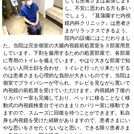
■これから受診される患者さまへ
私が患者さまを診療する際に特に心がけているのは、迅
速に的確な診断と治療をすることです。例えば、患者さ
まがひどい腹痛を訴えて来院したのであれば、もうその
場で超音波検査をやるくらいのスピード感を持って診療
に当たります。一時間も待ってやっと診察し、検査は別
の日を予約するというのは患者さまも負担ですし、病状
も進行する恐れがあります。すぐできるのであれば、患
者さまをお待たせすることなく、その日にすぐ検査・処
置をすることを信条としています。当院は内視鏡検査に
特に力を入れていますが、一般内科も腹部エコーやレン
トゲン、心電図、血液検査など実施できる設備を整えて
おり、新型コロナウイルスやインフルエンザウイルス検
査も可能です。組織検査を行った場合は結果が出るまで
２週間ほどかかりますが、それ以外の胃・大腸内視鏡検
査、腹部超音波や新型コロナウイルス、インフルエンザ
検査の所見は当日すぐご説明します。できる限り患者さ
まの処置から結果のご説明まで長くお待たせしないよう
に診療しますので、お困りごとはぜひ当院にご相談くだ
さい。
このページの先頭へ