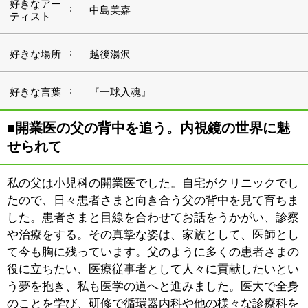
て今も胸に残っています。父のように多くの患者さまの
役に立ちたい、医療従事者として人々に貢献したいとい
う夢を抱き、私も医学の道へと進みました。医大で全身
のことを学び、研修で循環器内科や他の様々な診療科を
回ったのが今から30年ほど前になります。当時、消化器
内科で初めて内視鏡の画像を見て、かなりのインパクト
がありました。循環器内科のカテーテルは白黒でした
が、消化器内科の内視鏡はカラーの画像で、すごいなと
感動したんです。それが長く消化器内科の研鑽を積むき
っかけでした。2023年、こうしてご縁のあった葛飾区で
『菖蒲園すだ内視鏡内科クリニック』を開院するに至り
ました。当院に関して言うと、患者さまの年齢層は20～
30代の方から60代以上の方まで幅広い印象です。胃痛の
ほか便潜血などの症状、健康診断で異常が見つかった方
からのご相談が多いです。
■内視鏡検査30年の実績。患者さまに負担の少
ない検査を