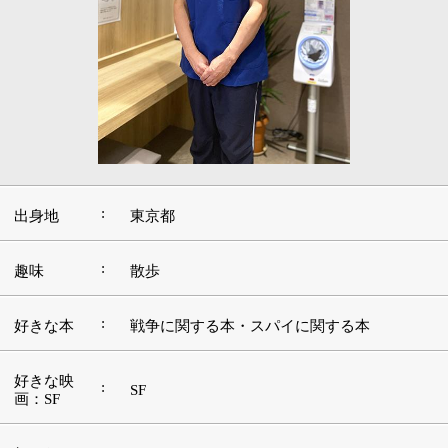
:
出身地
東京都
:
趣味
散歩
:
好きな本
戦争に関する本・スパイに関する本
好きな映
:
SF
画：SF
好きなアー
:
中島美嘉
ティスト
:
好きな場所
越後湯沢
:
好きな言葉
『一球入魂』
■開業医の父の背中を追う。内視鏡の世界に魅
せられて
私の父は小児科の開業医でした。自宅がクリニックでし
たので、日々患者さまと向き合う父の背中を見て育ちま
した。患者さまと目線を合わせてお話をうかがい、診察
や治療をする。その真摯な姿は、家族として、医師とし