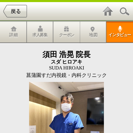
詳 細
求人募集
クーポン
地 図
インタビュー
須田 浩晃 院長
スダ ヒロアキ
SUDA HIROAKI
菖蒲園すだ内視鏡・内科クリニック