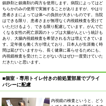
に負担の少ない院内設備にしました。
■的確な診断と治療、検査後の説明まで当日に
行うスピード感
私が患者さまを診療する際に特に心がけているのは、迅
速に的確な診断と治療をすることです。例えば、患者さ
まがひどい腹痛を訴えて来院したのであれば、もうその
場で超音波検査をやるくらいのスピード感を持って診療
に当たります。一時間も待ってやっと診察し、検査は別
の日を予約するというのは患者さまも負担ですし、病状
も進行する恐れがあります。すぐできるのであれば、患
者さまをお待たせすることなく、その日にすぐ検査・処
置をすることを信条としています。当院は内視鏡検査に
特に力を入れていますが、一般内科も腹部エコーやレン
トゲン、心電図、血液検査など実施できる設備を整えて
おり、新型コロナウイルスやインフルエンザウイルス検
査も可能です。組織検査を行った場合は結果が出るまで
２週間ほどかかりますが、それ以外の胃・大腸内視鏡検
査、腹部超音波や新型コロナウイルス、インフルエンザ
検査の所見は当日すぐご説明します。できる限り患者さ
まの処置から結果のご説明まで長くお待たせしないよう
に診療しますので、お困りごとはぜひ当院にご相談くだ
さい。