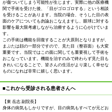
:
駐車場
近隣にコインパーキングあり
このページの先頭へ
江戸川区時間
江東区時間
墨田区時間
|
表示：
PC
モバイル
©
2013 art blue Inc.