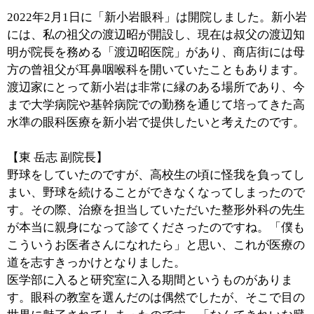
■目の中から目の外までのお悩みを改善
【渡辺 貴士 院長】
当院では眼科全般の診療に加え、とりわけ、日帰りでお
こなう白内障手術と網膜硝子体手術に力を入れていま
す。当院の手術件数は多くの眼科医師を有する大学病院
に比肩する症例数であり、常時緊急手術可能な体制を敷
いております。網膜剥離などの緊急性が高い疾患を治療
するために行う硝子体手術は実施可能な医療機関が限ら
れており、日帰り手術可能なクリニックは非常に珍しい
です。日帰り手術は、患者さんの術後早期の社会復帰を
助け、従来の入院手術に伴う身体的・経済的な負担が軽
減されるため非常に有意義であると考えます。白内障手
術と網膜硝子体手術の実績を頼み、地域からはもちろん
のこと、遠方からも多くの患者さんが来院されていま
す。
もう1つ、当院の特色として挙げられるのは、眼瞼下垂
の手術です。眼科において、眼瞼下垂の手術を実施して