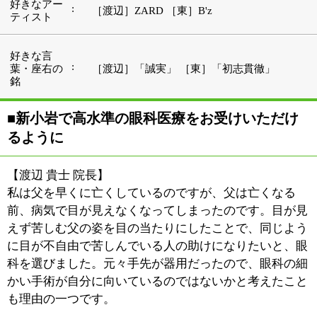
科を選びました。元々手先が器用だったので、眼科の細
かい手術が自分に向いているのではないかと考えたこと
も理由の一つです。
2022年2月1日に「新小岩眼科」は開院しました。新小岩
には、私の祖父の渡辺昭が開設し、現在は叔父の渡辺知
明が院長を務める「渡辺昭医院」があり、商店街には母
方の曾祖父が耳鼻咽喉科を開いていたこともあります。
渡辺家にとって新小岩は非常に縁のある場所であり、今
まで大学病院や基幹病院での勤務を通じて培ってきた高
水準の眼科医療を新小岩で提供したいと考えたのです。
【東 岳志 副院長】
野球をしていたのですが、高校生の頃に怪我を負ってし
まい、野球を続けることができなくなってしまったので
す。その際、治療を担当していただいた整形外科の先生
が本当に親身になって診てくださったのですね。「僕も
こういうお医者さんになれたら」と思い、これが医療の
道を志すきっかけとなりました。
医学部に入ると研究室に入る期間というものがありま
す。眼科の教室を選んだのは偶然でしたが、そこで目の
世界に魅了されてしまったのです。「なんてきれいな臓
器だ」と。「毎日、この目を見ることができるのは幸せ
なことだ」と思い、眼科を選びました。