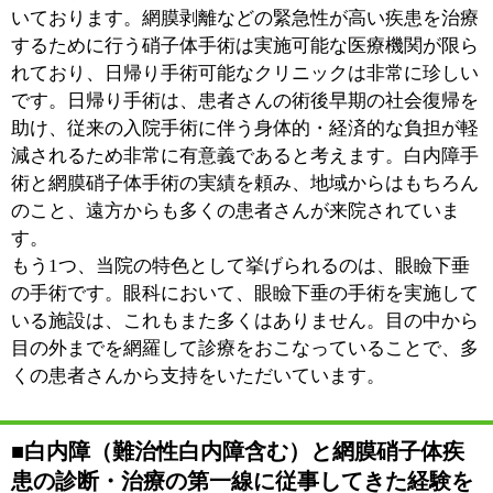
はございますが、その技術水準には自信を持っていま
す。さらに当院では硝子体手術を行うことが出来ます。
一般に、白内障手術で合併症が起こると、硝子体手術が
行える医師に患者さんをお任せしないといけませんが、
当院の場合、そのまま私が硝子体手術をおこなえるもの
ですから、その点においても患者さんに安心していただ
けているものと考えています。
■整容面にも配慮した眼瞼下垂手術
【東 岳志 副院長】
眼瞼下垂の手術は形成外科や美容外科においても扱って
いますが、眼科でおこなうメリットは、目のことを考え
ながら手術をおこなえる点です。眼瞼下垂とは、加齢な
どによって瞼が下がってしまう疾患ですが、単にまぶた
をもちあげればいいというものではありません。仮にあ
げすぎてしまうと今度は目が閉じにくくなり、目の表面
が傷ついてしまう可能性が生じます。実際に他の医療機
関で手術を受けた後、「目がゴロゴロする」という相談
を受けることがあります。当院の場合、そうした目の表
面のケアについても勿論おこなえますし、眼球に対する
影響を最大限考慮しながら治療するように心がけていま
す。
この手術は機能を回復することが大原則となりますが、