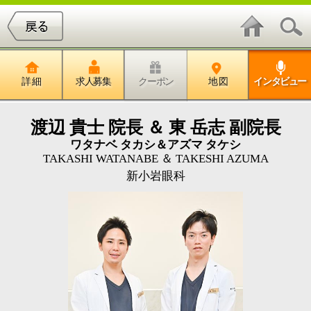
詳 細
求人募集
クーポン
地 図
インタビュー
渡辺 貴士 院長 ＆ 東 岳志 副院長
ワタナベ タカシ＆アズマ タケシ
TAKASHI WATANABE ＆ TAKESHI AZUMA
新小岩眼科