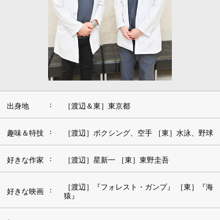
:
出身地
［渡辺＆東］東京都
:
趣味＆特技
［渡辺］ボクシング、空手 ［東］水泳、野球
:
好きな作家
［渡辺］星新一 ［東］東野圭吾
［渡辺］『フォレスト・ガンプ』 ［東］『海
:
好きな映画
猿』
好きなアー
:
［渡辺］ZARD ［東］B'z
ティスト
好きな言
:
葉・座右の
［渡辺］「誠実」 ［東］「初志貫徹」
銘
■新小岩で高水準の眼科医療をお受けいただけ
るように
【渡辺 貴士 院長】
私は父を早くに亡くしているのですが、父は亡くなる
前、病気で目が見えなくなってしまったのです。目が見
えず苦しむ父の姿を目の当たりにしたことで、同じよう
に目が不自由で苦しんでいる人の助けになりたいと、眼