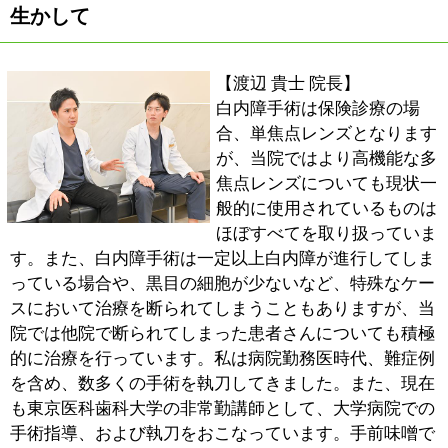
まぶたは顔の一部分ですので、見た目（整容面）も大変
重要です。当院ではこの面に関しても重要視して手術を
おこなっています。機能を治すのみで終わらず見た目も
きれいになることで、皆さんの生活がより楽しく幸せな
ものになれば非常に嬉しく思います。
■これから受診される患者さんへ
【東 岳志 副院長】
身体の病気もしかりですが、目の病気もすべてが元どお
りになるわけではありません。ですから、万が一、見え
方等が限定的になってしまった場合、どうすればこれま
で通りの生活が送れるようになるのか、そのケアが大切
になります。野球ができなくなってしまった時、担当の
先生から「できなくなることもあるけども、まだまだや
れることもいっぱいあるんだよ」と勇気づけていただい
たことが医師を目指すきっかけとなりました。病気の改
善はもちろんのこと、私たちでお役に立てることは親身
になってアドバイスをさせていただきます。
【渡辺 貴士 院長】
病気の時は、ちょっとしたことでも心が傷ついてしまう
ことがあります。当院では決してそのようなことがない
よう、患者さんのお気持ちに寄り添い、ご対応させてい
ただきます。目のことで何か気になることがありました