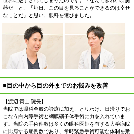
いる施設は、これもまた多くはありません。目の中から
目の外までを網羅して診療をおこなっていることで、多
くの患者さんから支持をいただいています。
■白内障（難治性白内障含む）と網膜硝子体疾
患の診断・治療の第一線に従事してきた経験を
生かして
【渡辺 貴士 院長】
白内障手術は保険診療の場
合、単焦点レンズとなります
が、当院ではより高機能な多
焦点レンズについても現状一
般的に使用されているものは
ほぼすべてを取り扱っていま
す。また、白内障手術は一定以上白内障が進行してしま
っている場合や、黒目の細胞が少ないなど、特殊なケー
スにおいて治療を断られてしまうこともありますが、当
院では他院で断られてしまった患者さんについても積極
的に治療を行っています。私は病院勤務医時代、難症例
を含め、数多くの手術を執刀してきました。また、現在
も東京医科歯科大学の非常勤講師として、大学病院での
手術指導、および執刀をおこなっています。手前味噌で