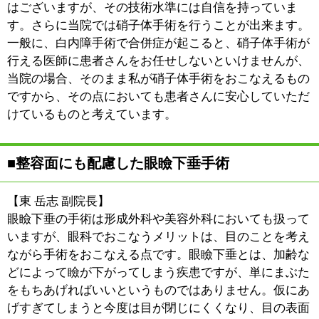
ら、どうぞお気軽にご相談ください。特に白内障手術や
硝子体手術については、他院様で難しいと判断されたケ
ースにおいても治療が可能な場合がありますので、一度
ご相談いただければ幸いに思います。
※上記記事は2024年1月に取材したものです。時間の経
過による変化があることをご了承ください。
:
科目
●白内障手術●硝子体手術
03-3674-4113
:
TEL
:
休診日
日曜・祝日
:
最寄駅
新小岩駅
:
所在地
葛飾区新小岩2-1-21-1F
:
WEB
https://shinkoiwaganka.com/
［月曜～土曜］9：00～12：00 14：00～
:
診療時間
17：00