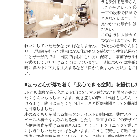
ラを受ける患者さん
ったからといって必
ープの段階で切除で
とされています。当
見つかった場合には
ださい。
このように大腸カメ
つながりますが、検
れいにしていただかなければなりません。そのため患者さんに
リープ切除を行った場合はがん化の有無を確認する検査結果を
ことが一般的です。当院ではお忙しい方に配慮し、事前診察や
を選択していただけるようにしています。下剤については事前
時に胃の中に下剤を注入するなど「口から飲まない方法」をご
い。
■ほっと心が落ち着く「安心できる空間」を提供し
JRと京成線が乗り入れる金町はタワマン建設など再開発が進
たくさんいらっしゃいます。働き盛りの若い世代はもちろん、
けるよう、院内は古きよき下町らしさと医療機関としての機能
を目指しました。
木のぬくもりを感じる和モダンテイストの院内は、受付スペー
ペースの椅子を丸みのある形にしたり、筆書きのロゴのデザイ
内視鏡検査を受ける患者さんは、どうしてもクリニックで過ご
にお過ごしいただければと思います。こうして安心して過ごせ
設備と診療実績を備えていることが、当院の一番の特徴と言え