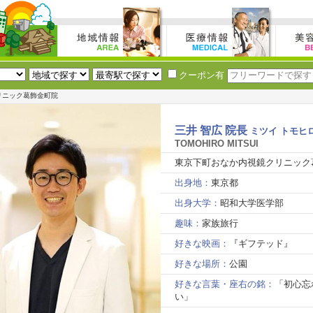
クーポン有
リニック葛飾金町院
三井 智広 院長
ミツイ トモヒ
TOMOHIRO MITSUI
東京下町おなか内視鏡クリニック
出身地：
東京都
出身大学：
昭和大学医学部
趣味：
家族旅行
好きな映画：
『ギフテッド』
好きな場所：
公園
好きな言葉・座右の銘：
「初心忘
い」