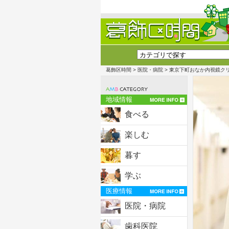
葛飾区時間
>
医院・病院
> 東京下町おなか内視鏡ク
地域情報
食べる
楽しむ
暮す
学ぶ
医療情報
医院・病院
歯科医院