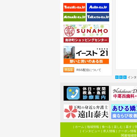
RSS配信について
インタ
|
ホーム
|
地域情報
|
食べる
|
楽しむ
|
暮す
|
|
インタビュー
|
求人情報
|
クーポン情報
関連地域情