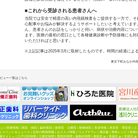
■これから受診される患者さんへ
当院では安全で精度の高い内視鏡検査をご提供する一方で、そ
心配事やお悩みが解決するようサポートしたいと考えています
ん、患者さんのお話をしっかりと伺い、病状や治療内容につい
ます。医療の最初の窓口として各種健康診断や予防接種にも対
いただければと思います。
※上記記事は2025年3月に取材したものです。時間の経過による
東京下町おなか内
ビュー一覧はこちら
学ぶ
|
医療情報
|
医院・病院
|
歯科医院
|
接骨院・治療院
|
動物病院
|
美容情報
|
美容室・理容室
|
エ
|
イベント＆ニュース
|
近所の映画情報
|
おススメ情報
|
ウェブチラシ
|
掲示板
|
簡単レシピ
|
医療
報サイト→ |
江戸川区時間
|
江東区時間
|
墨田区時間
|
葛飾区時間
|
都筑区.jp
|
青葉区.jp
|
宮前区.jp