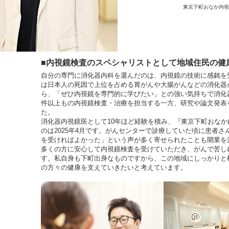
東京下町おなか内視
■内視鏡検査のスペシャリストとして地域住民の健
自分の専門に消化器内科を選んだのは、内視鏡の技術に感銘を
は日本人の死因で上位を占める胃がんや大腸がんなどの消化器
ら、「ぜひ内視鏡を専門的に学びたい」との強い気持ちで消化
件以上もの内視鏡検査・治療を担当する一方、研究や論文発表
た。
消化器内視鏡医として10年ほど経験を積み、『東京下町おな
のは2025年4月です。がんセンターで診療していた頃に患者
を受ければよかった」という声が多く寄せられたことも開業を
多くの方に安心して内視鏡検査を受けていただき、がんで苦し
す。私自身も下町出身なものですから、この地域にしっかりと
の方々の健康を支えていきたいと考えています。