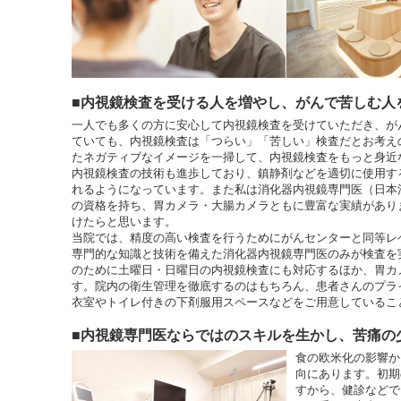
■内視鏡検査を受ける人を増やし、がんで苦しむ人
一人でも多くの方に安心して内視鏡検査を受けていただき、が
ていても、内視鏡検査は「つらい」「苦しい」検査だとお考え
たネガティブなイメージを一掃して、内視鏡検査をもっと身近
内視鏡検査の技術も進歩しており、鎮静剤などを適切に使用す
れるようになっています。また私は消化器内視鏡専門医（日本
の資格を持ち、胃カメラ・大腸カメラともに豊富な実績があり
けたらと思います。
当院では、精度の高い検査を行うためにがんセンターと同等レ
専門的な知識と技術を備えた消化器内視鏡専門医のみが検査を
のために土曜日・日曜日の内視鏡検査にも対応するほか、胃カ
す。院内の衛生管理を徹底するのはもちろん、患者さんのプラ
衣室やトイレ付きの下剤服用スペースなどをご用意しているこ
■内視鏡専門医ならではのスキルを生かし、苦痛の
食の欧米化の影響か
向にあります。初期
すから、健診などで