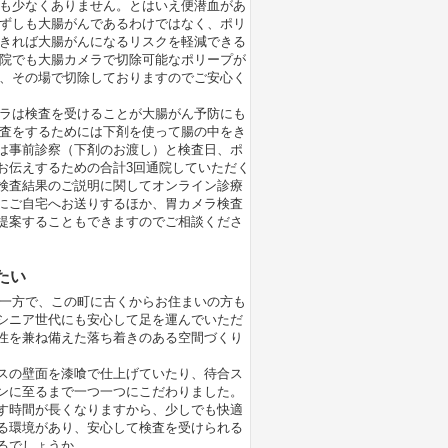
も少なくありません。とはいえ便潜血があ
ずしも大腸がんであるわけではなく、ポリ
きれば大腸がんになるリスクを軽減できる
院でも大腸カメラで切除可能なポリープが
、その場で切除しておりますのでご安心く
ラは検査を受けることが大腸がん予防にも
査をするためには下剤を使って腸の中をき
は事前診察（下剤のお渡し）と検査日、ポ
お伝えするための合計3回通院していただく
検査結果のご説明に関してオンライン診療
にご自宅へお送りするほか、胃カメラ検査
提案することもできますのでご相談くださ
たい
む一方で、この町に古くからお住まいの方も
シニア世代にも安心して足を運んでいただ
性を兼ね備えた落ち着きのある空間づくり
スの壁面を漆喰で仕上げていたり、待合ス
ンに至るまで一つ一つにこだわりました。
す時間が長くなりますから、少しでも快適
る環境があり、安心して検査を受けられる
るでしょうか。