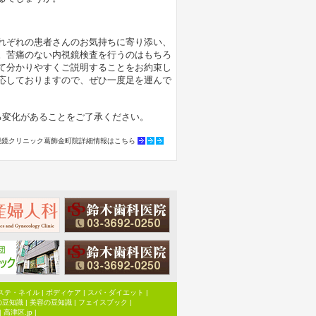
れぞれの患者さんのお気持ちに寄り添い、
。苦痛のない内視鏡検査を行うのはもちろ
て分かりやすくご説明することをお約束し
応しておりますので、ぜひ一度足を運んで
変化があることをご了承ください。
視鏡クリニック葛飾金町院詳細情報はこちら
ステ・ネイル
|
ボディケア
|
スパ・ダイエット
|
の豆知識
|
美容の豆知識
|
フェイスブック
|
|
高津区.jp
|