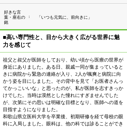
が、次第にその思いは明確な目標となり、医師への道を
目指すようになりました。
和歌山県立医科大学を卒業後、初期研修を経て母校の眼
科に入局しました。眼科は、他の科では診ることができ
ないような非常に専門性の高い分野です。加えて、目か
ら全身の病気を見つけることもできます。外から直接観
察できる血管は、実は眼底の網膜血管だけ。網膜血管を
見ることで、高血圧など全身の状態を把握することもで
きるのです。「目という小さな器官から、全身につなが
る情報が得られる」という奥深さと広がりに、大きな魅
力を感じました。
私は新小岩で生まれ育ち、この地域には特別な思い入れ
があります。そんな中「新小岩に新しい眼科ができるら
しい」と耳にしていたところ、ご縁があり、新小岩眼科
の院長・渡辺 貴士 先生とお会いする機会をいただきま
した。その際、先生が語られたクリニックの理念や今後
の展望に強く共感し、直後には「ぜひここで働かせてく
ださい」とお願いしていました。
地元である新小岩に、これほど充実した設備を備えた眼
科クリニックがあること、そしてそのチームに加わるこ
とができるというのは、私にとってまさに「運命」と感
じられました。
幸いにもその想いを受け入れていただき、このたび新た
に開院する『新小岩眼科分院』の分院長を任せていただ
きました。