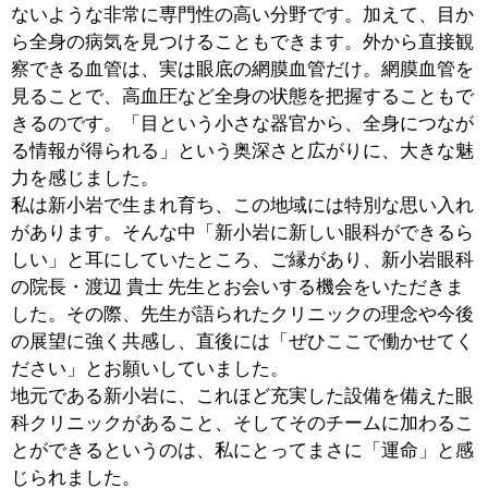
■外来診療に特化した役割を果たすことで患者
さんの利便性のさらなる向上を
新小岩眼科（本院）は手術に力を入れており、白内障手
術や硝子体手術などを目的に、遠方からお越しになられ
る方もいますが、緑内障などの定期検査を目的に近隣か
ら通院されている方も多くいらっしゃいます。多くの方
にご来院いただく中で、診療の待ち時間が長くなること
が増えていましたので、手術に特化した本院と、外来診
療に専念する分院の体制を整えることで、少しでも状況
を改善できたらと考えています。当院で診察を行って手
術が必要と判断すれば、本院へ紹介し治療をお受けいた
だくことも可能です。すぐ近くに本院と分院があるから
こそ、密接な連携が可能となっています。
■小児近視治療とコンタクトレンズ処方にも力