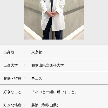
:
出身地
東京都
:
出身大学
和歌山県立医科大学
:
趣味・特技
テニス
:
好きなこと
「ネコと一緒に過ごすこと」
:
好きな場所
勝浦（和歌山県）
好きな言
:
葉・座右の
「いつも元気に、前向きに」
銘
■高い専門性と、目から大きく広がる世界に魅
力を感じて
祖父と叔父が医師をしており、幼い頃から医療の世界が
身近にありました。ある日、親戚一同が集まっていると
きに病院から緊急の連絡が入り、2人が颯爽と病院に向
かう姿を目にしました。その背中を見て「お医者さんっ
てかっこいいな」と思ったのが、私が医師を志すきっか
けでした。当時は漠然とした憧れにすぎませんでした