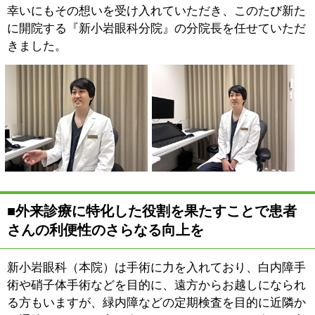
を
『新小岩眼科分院』では、一
般眼科診療に加えて、小児近
視治療とコンタクトレンズ処
方にも力を入れています。近
視は世界的に年々増加してお
り、2050年には世界人口の
約半数が近視になるともいわ
れています。近視は、単に視力が低下するだけはなく、
将来的に緑内障や網膜剥離などを発症するリスクが高く
なることが問題です。そのため、子供のうちから近視の
進行を抑えることは、将来の目の健康を守るうえで重要
です。
当院では、近視治療に特化した検査機器を導入していま
す。この機器では、近視治療を続けた場合に、平均と比
べてどの程度近視の進行を抑制できているかがグラフで
表示されるため、治療の成果が目に見える形となり、治
療を継続するモチベーションにもつながります。
近視進行抑制治療にはいくつかの方法がありますが、低
濃度アトロピン点眼薬とオルソケラトロジーの2つが代
表的で、当院でも積極的に取り組んでいます。低濃度ア
トロピン点眼薬またはオルソケラトロジーのいずれか一
方のみでも治療効果は得られますが、併用することでよ
り近視進行の抑制効果がより高くなることが報告されて