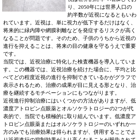
03-5875-6646
:
TEL
:
休診日
日曜・祝日
:
最寄駅
新小岩駅
:
所在地
葛飾区西新小岩1-10-5-2F
:
WEB
https://shinkoiwaganka.com/branch
:
診療時間
9：00～12：00 14：00～17：00
:
駐車場
近隣にコインパーキングあり
このページの先頭へ
江戸川区時間
江東区時間
墨田区時間
|
表示：
PC
モバイル
©
2013 art blue Inc.