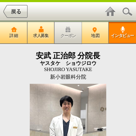
詳 細
求人募集
クーポン
地 図
インタビュー
安武 正治郎 分院長
ヤスタケ ショウジロウ
SHOJIRO YASUTAKE
新小岩眼科分院