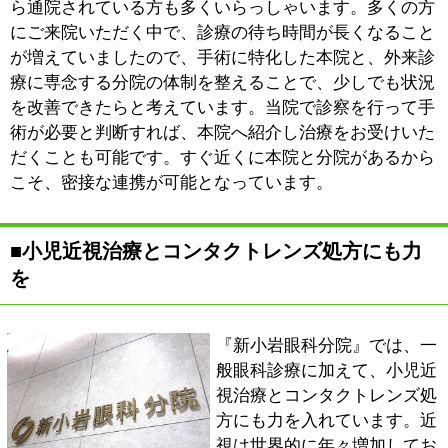
います。
当院では、コンタクトレンズ診療にも力を入れていま
す。コンタクトレンズを初めて装用する方はもちろん、
すでにお使いの方にも、定期的な検査と丁寧なサポート
を通じて、快適かつ安全な装用を長く続けられるように
いたします。
■これから受診される患者さんへ
「目」は人間にとって非常に重要な器官であり、「見え
ない」ことは大きなストレスとなり、生活の質に直結し
ます。不安を抱えて受診される方に対して、現在の目の
状態を分かりやすく丁寧にご説明し、安心していただく
ことが私たちの使命だと考えています。
少しでも目の調子に不安を感じたら、どうぞお気軽にご
相談ください。地域の皆さまにとっての身近なかかりつ
け医として、安心してご来院いただけるクリニックを目
指しています。
※上記記事は2025年3月に取材したものです。時間の経
過による変化があることをご了承ください
:
科目
●眼科●小児眼科