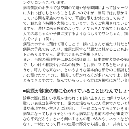
ングサロンもございます。
病院併設のホテルでは空間の問題や診察時間によってはケージ
に入れっぱなしということも多いのですが、当院ではお預かり
している間も家族のつもりで、可能な限りお外に出してあげ
て、触れ合う時間を大切にしています。良くご利用されている
ますか、遊びに来る感覚のようで、とても喜んで来てくれるん
人間の赤ちゃんや子供に接するようなつもりでワンちゃん、猫
んでいます（笑）。
病院のホテルに預けて頂くことで、飼い主さんが当たり前だと
病気の予兆であったり、健康に関する問題だと解かることもあ
トがありますから、是非ホテルもご利用下さい。
また、当院の看護主任はJKC公認訓練士、日本警察犬協会公
で、しつけの相談やお悩みの解決にもお役に立てると思います
うか。呼んでも来ない、というような基本的な部分のご相談も
ルに預けたついでに、相談して行かれる方が多いんですよ。診
ともできますので、悩んでいらっしゃる方はお気軽にお問い合
■院長が診療の際に心がけていることはなんでしょ
診療の際に難しい表現を使われても飼い主さんには解りづらい
難しい表現は苦手ですし、逆の立場ならたぶん理解できないと
葉や表現で飼い主さんに説明し、「一緒になって考えていきま
病気になってしまう子というのは病気になる前の様子が重要で
なら平気だろう」という飼い主さんの思い込みや、ネットなど
なく、一緒になって日々の生活の部分から話し合い、共有して