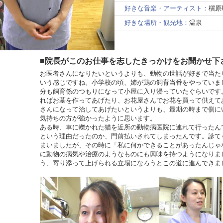
好きな音楽・アーティスト：
槇原
好きな場所・観光地：
温泉
■院長がこのお仕事を志したきっかけをお聞かせ下
お医者さんになりたいというよりも、動物の世話が好きで当た
いう感じですね。小学校の頃、姉が鶏の飼育当番をやっていま
分も飼育係のつもりになって小屋に入り浸っていたぐらいです
ればお墓を作ってあげたり、お花屋さんでお花を買って供えて
さんになって治してあげたいというよりも、最期の時まで側に
気持ちの方が強かったように思います。
ある時、車に轢かれた猫を近所の動物病医院に連れて行ったん
という理由だったのか、門前払いされてしまったんです。診て
まいましたが、その時に「私に何かできることがあったんじゃ
に動物の病気や治療のようなものにも興味を持つようになりま
う、寄り添って上げられる立場になろうとこの道に進んできま