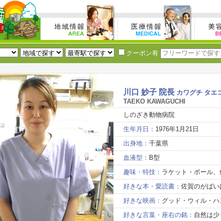
クーポン有
川口 妙子 院長
カワグチ タエ
TAEKO KAWAGUCHI
しのざき動物病院
生年月日：
1976年1月21日
出身地：
千葉県
血液型：
B型
趣味・特技：
ラケット・ボール、
好きな本・愛読書：
佐賀のがばい
好きな映画：
グッド・ウィル・ハ
好きな言葉・座右の銘：
自然は少