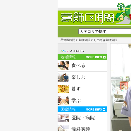
葛飾区時間
>
動物病院
> しのざき動物病院
地域情報
食べる
楽しむ
暮す
学ぶ
医療情報
医院・病院
歯科医院