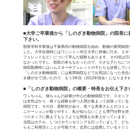
■大学ご卒業後から「しのざき動物病院」の院長に
下さい。
獣医学科卒業後は千葉県内の動物病院を始め、動物の夜間病院
した。大学在籍時にはワシントン州立大学に研修に行き、エキ
フェレットなど）について学んだ経験もあります。その頃は日
なかったですし、獣医の本もなかったので、小さな子たちにつ
病院勤務時にはハムスターやフェレットの子たちも診察してい
「しのざき動物病院」には夜間病院などでお世話になった先生の
き継がせて頂いたので、もう3年目（2012年現在）になります
■「しのざき動物病院」の概要・特長をお伝え下さ
ワンちゃん、猫ちゃんの診療が中心の動物病院です。スタッフ
は女性ばかり、様々な経験を持つ人間が集まって頑張っている
病院です。その分、柔軟性があり、色々な患者さんとのコミュ
ニケーションが取りやすく、私が知らないことも専門分野を持
つスタッフに教えてもらうような関係も出来上がっています。
当院はホテル、しつけカウンセリングも行っていまして、どち
らもご利用頂くことが可能です。近所には提携しているトリミ