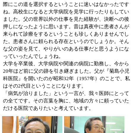
■『菊島小児科医院』の概要をお聞かせくださ
い。
患者さんは葛飾区内の方が大半になります。ずいぶん
前、まだ小児科の医院が少なかった時代は、市川や松戸
といった遠方からお見えになる方も少なからずいらっし
ゃいました。ご存知のように、この10年で一般の小児科
医院の数が増えてきましたから、その意味において、地
域の方々が暮らしやすい体制が整ってきたように考えま
す。
『菊島小児科医院』では、一般の患者さんと、予防接種
や健康診断のために来られる方々とを、時間と場所を分
けて診療をおこなっています。建物を改築する際、感染
症を防ぐ有効な対策としてこの運びとなりました。結果
として広すぎてしまい、その点ではいささか困ってはい
るんですが（苦笑）。
■先生が診療に際し、特に注意をされているの
はどのような点ですか？
最初に診せていただいた時の