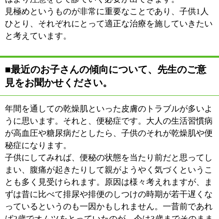
い。ご病気の際は無論のこと、育児に関するお悩みにも
出来る限り応えていきたいと考えています。
※上記記事は2013.2に取材したものです。
情報時間の経過による変化などがございます事をご了承
ください。
:
科目
●小児科
03-3697-1556
:
TEL
:
休診日
木曜日・日曜・祝日
:
最寄駅
京成立石駅
:
所在地
葛飾区東立石3-24-16
:
WEB
http://kikushima-clinic.kids.coocan.jp/
［平日］8：30～11：30 16：00～18：00
［土曜］8：30～14：00
:
診療時間
※待ち時間短縮のため電話予約をご利用下さ
い。