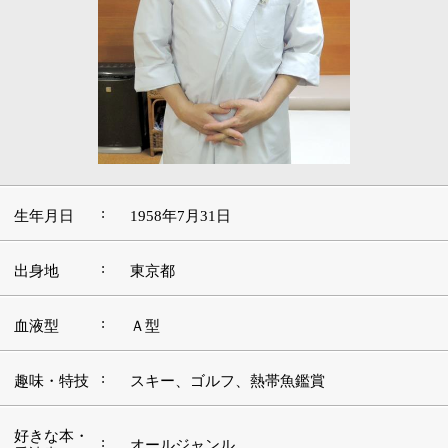
:
生年月日
1958年7月31日
:
出身地
東京都
:
血液型
Ａ型
:
趣味・特技
スキー、ゴルフ、熱帯魚鑑賞
好きな本・
:
オールジャンル
愛読書
:
好きな映画
アクション
好きな言
:
葉・座右の
実るほど頭を垂れる稲穂かな
銘
:
好きな音楽
ポップス
好きな場
:
上越地方、浅草
所・観光地
■この道を志したきっかけや現在に至るまでの