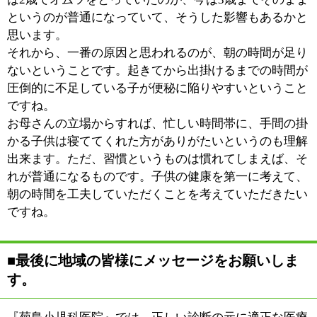
:
駐車場
4台有
このページの先頭へ
江戸川区時間
江東区時間
墨田区時間
|
表示：
PC
モバイル
©
2013 art blue Inc.