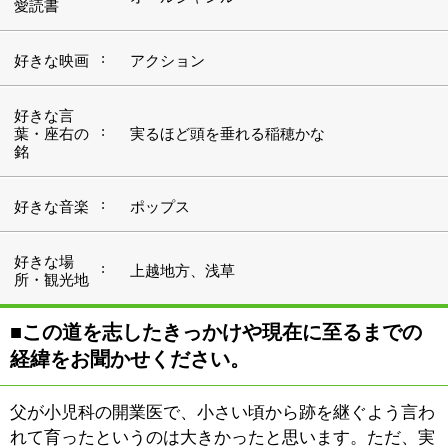
経緯をお聞かせください。
父が小児科の開業医で、小さい頃から跡を継ぐよう言わ
れて育ったというのは大きかったと思います。ただ、実
際にこの道を選択するということに迷いはなかったです
ね。高校生になると大学病院を見学に行ったりもしてい
ました。父の世界以外の仕事を見た経験が、決断への後
押しになったように思います。昔は真夜中に患者さんが
来られて診療をするということも珍しくありませんでし
た。患者さんに頼られる存在というのでしょうか。そん
な父の姿を見て、やりがいのある仕事だと思うようにな
っていったんでしょうね。
大学を卒業後、大学病院や関連の病院に勤務し、今から
20年ほど前に父の跡を引き継ぎました。父が『菊島小児
科医院』を開いたのが昭和32年（1957年）のことで、私
はその2代目ということになります。
「病気が治りました」という一言が、我々医師にとって
の全てです。その言葉を胸に、地域の方々に頼っていた
だける医院でありたいと考えています。