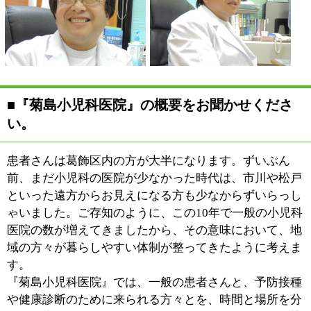
お子さんの雰囲気が非常に大
切だと考えています。
例えばの話ですが、40度の熱
があっても割に元気な子供も
いれば、逆に37度5分ほどの
熱しかなくても、ぐったりと
弱ってる子供がいます。当然のことながら、後者の子供
はより注意をして診ていく必要が出てきます。
見極めというものが非常に重要なことであり、子供1人
ひとり、それぞれにとって適正な治療を施していきたい
と考えています。
■最近のお子さんの傾向について、先生のご意
見をお聞かせください。
年間を通しての乾燥肌といった皮膚のトラブルが多いよ
うに思います。それと、便秘症です。大人の生活習慣病
が高血圧や糖尿病だとしたら、子供のそれが乾燥肌や便
秘症になります。
子供にしてみれば、便秘の状態を当たり前だと思ってし
まい、腹痛が起きたりして親がようやく気づくというこ
とも多く見受けられます。原因は様々考えれますが、ま
ずは昔に比べて排尿や排便のしつけの時期が若干遅くな
っているというのも一因かもしれません。一昔前であれ
ば2歳でオムツをとっていたのが、今は3歳までそのまま