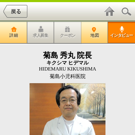
詳 細
求人募集
クーポン
地 図
インタビュー
菊島 秀丸 院長
キクシマ ヒデマル
HIDEMARU KIKUSHIMA
菊島小児科医院