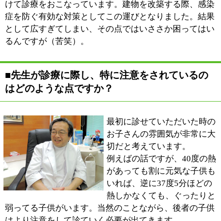
というのが普通になっていて、そうした影響もあるかと
思います。
それから、一番の原因と思われるのが、朝の時間が足り
ないということです。起きてから出掛けるまでの時間が
圧倒的に不足している子が便秘に陥りやすいということ
ですね。
お母さんの立場からすれば、忙しい時間帯に、手間の掛
かる子供は寝ててくれた方がありがたいというのも理解
出来ます。ただ、習慣というものは慣れてしまえば、そ
れが普通になるものです。子供の健康を第一に考えて、
朝の時間を工夫していただくことを考えていただきたい
ですね。
■最後に地域の皆様にメッセージをお願いしま
す。
『菊島小児科医院』では、正しい診断の元に適正な医療
を是としています。子供自身の病気を治す力を最大限に
引き出すことを念頭に、余分なお薬や過度の検査等を避
け、子供と真摯に向き合っていく治療をおこなっていき
ます。
核家族が当たり前の様になってから久しく、それにつれ
て育児に関する知の継承も昔に比べれば薄くなってきて
いるように思います。どうぞお気軽に医院を訪れくださ