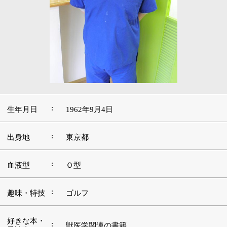
:
生年月日
1962年9月4日
:
出身地
東京都
:
血液型
Ｏ型
:
趣味・特技
ゴルフ
好きな本・
:
獣医学関連の書籍
愛読書
:
好きな映画
ALWAYS 三丁目の夕日
好きな音
:
楽・アーテ
ザ・ローリング・ストーンズ
ィスト
好きな場
:
伊豆
所・観光
■この道を志したきっかけや現在に至るまでの
経緯をお聞かせください。
現在でもそうですが、実家ではずっと猫を飼っていまし