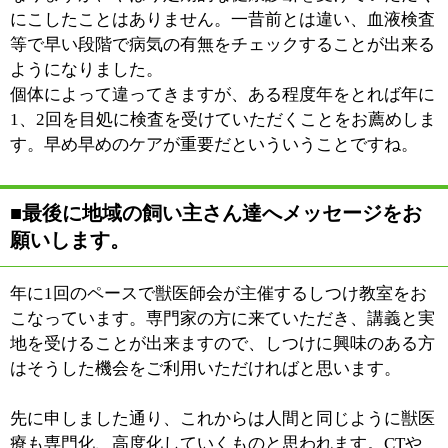
江戸川区時間
江東区時間
墨田区時間
|
表示：
PC
モバイル
©
2013 art blue Inc.