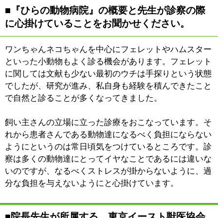
門的な治療が望まれるようになっています。東京イース
ト獣医協会では、例えばヘルニアであれば誰々、歯科治
療であればなにがし、と様々な分野の専門家が在籍して
います。各々の意思がスムーズな連携がおこなえること
で患者さん（ワンちゃん・ネコちゃん）にとってベスト
な治療方法を選択しえると考えています。
また、東京イースト獣医協会は夜間救急にも対応してい
ます。夜、突然具合が悪くなった場合も安心していただ
けるものと思っています。
■動物達を飼う上でのちょっとしたアドバイス
をいただけますか。
可愛がるのはあたりまえのことなのですが、人間が食べ
ているものを動物達に頻繁に与えるのは感心出来ること
ではないですね。動物達が許容出来る塩分・糖分と、人
間のそれとでは全く異なりますから、飼い主さんの責任
としてそうしたことはやめていただければと思います。
それから日常における注意点としては“咳”に注意してい
ただきたいですね。特にワンちゃんの場合、咳が出続け
ていれば心臓疾患の疑いが強まりますので、初期の段階
で早めに診していただいたほうが良いかと思います。
普段から注意深く見守っていただくことが病気のケアと
なりますが、やはり定期的な健康診断を受けていただく