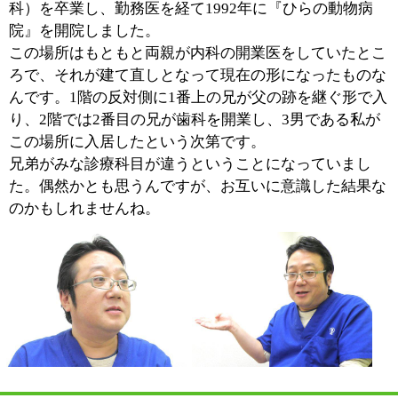
ワンちゃんネコちゃんを中心にフェレットやハムスター
といった小動物もよく診る機会があります。フェレット
に関しては文献も少ない最初のウチは手探りという状態
でしたが、研究が進み、私自身も経験を積んできたこと
で自然と診ることが多くなってきました。
飼い主さんの立場に立った診療をおこなっています。そ
れから患者さんである動物達になるべく負担にならない
ようにというのは常日頃気をつけているところです。診
察は多くの動物達にとってイヤなことであるには違いな
いのですが、なるべくストレスが掛からないように、過
分な負担を与えないようにと心掛けています。
■院長先生が所属する、東京イースト獣医協会
とは？
当院は東京ベイエリアにある
25の会員病院（25名の獣医
有志と60名余りの病院スタッ
フ）からなる東京イースト獣
医協会に所属しています。
（2012年1月現在）
これからの時代、獣医学もま
すます細分化が進み、各々の症例に対してより高度で専