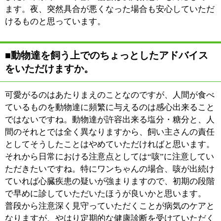
ください。
:
科目
●動物病院
03-3616-2822
:
TEL
:
休診日
木曜日
:
最寄駅
その他
葛飾区その他東京都墨田区八広4-48-5 エコー
:
所在地
ピアマンション1階
:
WEB
http://www.hirano-ah.com/
［平日］9：00～12：00 13：00～15：00
:
診療時間
17：00～19：00 ［日曜・祝日］9：00～
12：00
有、エコーピア立体駐車場1階、道路側より2
:
駐車場
番目
このページの先頭へ