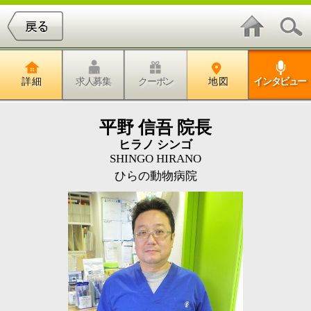
詳 細
求人募集
クーポン
地 図
インタビュー
平野 信吾 院長
ヒラノ シンゴ
SHINGO HIRANO
ひらの動物病院