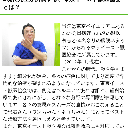
にこしたことはありません。一昔前とは違い、血液検査
等で早い段階で病気の有無をチェックすることが出来る
ようになりました。
個体によって違ってきますが、ある程度年をとれば年に
1、2回を目処に検査を受けていただくことをお薦めしま
す。早め早めのケアが重要だといういうことですね。
■最後に地域の飼い主さん達へメッセージをお
願いします。
年に1回のペースで獣医師会が主催するしつけ教室をお
こなっています。専門家の方に来ていただき、講義と実
地を受けることが出来ますので、しつけに興味のある方
はそうした機会をご利用いただければと思います。
先に申しました通り、これからは人間と同じように獣医
療も専門化、高度化していくものと思われます。CTや
MRIは当たり前になってきましたし、ひとつの病院だけ
で対応しきれない部分もまた増えてきました。病院と病
院との連携を前にもまして密におこない、地域の皆様の
お役に立てるよう励んでまいりたいと考えています。
※上記記事は2012.2に取材したものです。
情報時間の経過による変化などがございます事をご了承