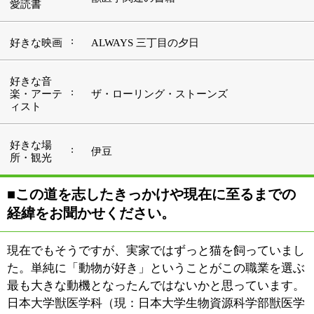
た。単純に「動物が好き」ということがこの職業を選ぶ
最も大きな動機となったんではないかと思っています。
日本大学獣医学科（現：日本大学生物資源科学部獣医学
科）を卒業し、勤務医を経て1992年に『ひらの動物病
院』を開院しました。
この場所はもともと両親が内科の開業医をしていたとこ
ろで、それが建て直しとなって現在の形になったものな
んです。1階の反対側に1番上の兄が父の跡を継ぐ形で入
り、2階では2番目の兄が歯科を開業し、3男である私が
この場所に入居したという次第です。
兄弟がみな診療科目が違うということになっていまし
た。偶然かとも思うんですが、お互いに意識した結果な
のかもしれませんね。
■『ひらの動物病院』の概要と先生が診察の際
に心掛けていることをお聞かせください。