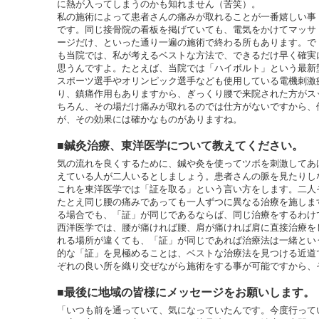
に熱が入ってしまうのかも知れません（苦笑）。
私の施術によって患者さんの痛みが取れることが一番嬉しい事
です。同じ接骨院の看板を掲げていても、電気をかけてマッサ
ージだけ、といった通り一遍の施術で終わる所もあります。で
も当院では、私が考えるベストな方法で、できるだけ早く確実
思うんですよ。たとえば、当院では「ハイボルト」という最新
スポーツ選手やオリンピック選手なども使用している電機刺激
り、鎮痛作用もありますから、ぎっくり腰で来院された方がス
ちろん、その場だけ痛みが取れるのでは仕方がないですから、
が、その効果には確かなものがありますね。
■鍼灸治療、東洋医学について教えてください。
気の流れを良くするために、鍼や灸を使ってツボを刺激してあ
えている人が二人いるとしましょう。患者さんの脈を見たりし
これを東洋医学では「証を取る」という言い方をします。二人
たとえ同じ腰の痛みであっても一人ずつに異なる治療を施しま
る場合でも、「証」が同じであるならば、同じ治療をするわけ
西洋医学では、腰が痛ければ腰、肩が痛ければ肩に直接治療を
れる場所が違くても、「証」が同じであれば治療法は一緒とい
的な「証」を見極めることは、ベストな治療法を見つける近道
ぞれの良い所を織り交ぜながら施術をする事が可能ですから、
■最後に地域の皆様にメッセージをお願いします。
「いつも前を通っていて、気になっていたんです。今度行って