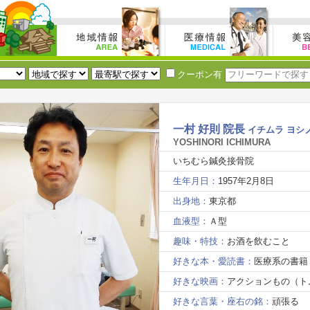
クーポン有
一村 好則 院長
イチムラ ヨシ
YOSHINORI ICHIMURA
いちむら鍼灸接骨院
生年月日：
1957年2月8日
出身地：
東京都
血液型：
Ａ型
趣味・特技：
お酒を飲むこと
好きな本・愛読書：
医療系の書籍
好きな映画：
アクションもの（ト
好きな言葉・座右の銘：
頑張る