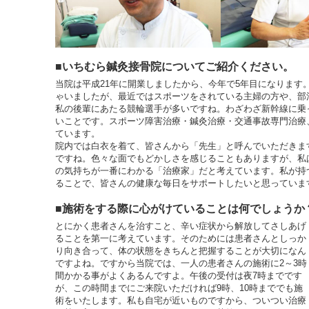
■いちむら鍼灸接骨院についてご紹介ください。
当院は平成21年に開業しましたから、今年で5年目になります
ゃいましたが、最近ではスポーツをされている主婦の方や、部
私の後輩にあたる競輪選手が多いですね。わざわざ新幹線に乗
いことです。スポーツ障害治療・鍼灸治療・交通事故専門治療
ています。
院内では白衣を着て、皆さんから「先生」と呼んでいただきま
ですね。色々な面でもどかしさを感じることもありますが、私
の気持ちが一番にわかる「治療家」だと考えています。私が持
ることで、皆さんの健康な毎日をサポートしたいと思っていま
■施術をする際に心がけていることは何でしょうか
とにかく患者さんを治すこと、辛い症状から解放してさしあげ
ることを第一に考えています。そのためには患者さんとしっか
り向き合って、体の状態をきちんと把握することが大切になん
ですよね。ですから当院では、一人の患者さんの施術に2～3時
間かかる事がよくあるんですよ。午後の受付は夜7時までです
が、この時間までにご来院いただければ9時、10時まででも施
術をいたします。私も自宅が近いものですから、ついつい治療