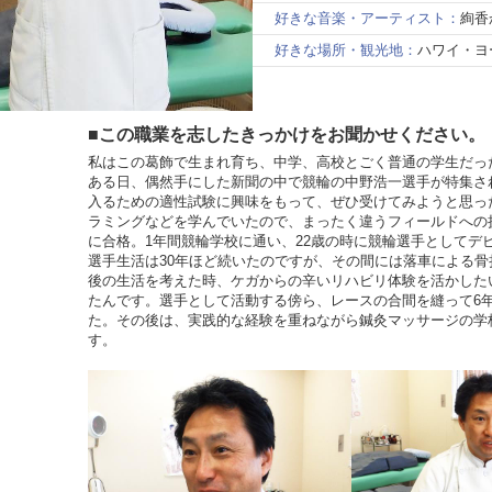
好きな音楽・アーティスト：
絢香
好きな場所・観光地：
ハワイ・ヨ
■この職業を志したきっかけをお聞かせください。
私はこの葛飾で生まれ育ち、中学、高校とごく普通の学生だっ
ある日、偶然手にした新聞の中で競輪の中野浩一選手が特集さ
入るための適性試験に興味をもって、ぜひ受けてみようと思っ
ラミングなどを学んでいたので、まったく違うフィールドへの
に合格。1年間競輪学校に通い、22歳の時に競輪選手としてデ
選手生活は30年ほど続いたのですが、その間には落車による骨
後の生活を考えた時、ケガからの辛いリハビリ体験を活かした
たんです。選手として活動する傍ら、レースの合間を縫って6
た。その後は、実践的な経験を重ねながら鍼灸マッサージの学
す。