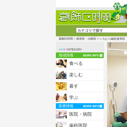
葛飾区時間
>
接骨院・治療院
> いちむら鍼灸接骨院
地域情報
食べる
楽しむ
暮す
学ぶ
医療情報
医院・病院
歯科医院