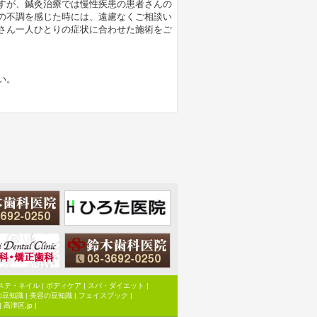
すが、鍼灸治療では慢性疾患の患者さんの
の不調を感じた時には、遠慮なくご相談い
さん一人ひとりの症状に合わせた施術をご
い。
ステ・ネイル
|
ボディケア
|
スパ・ダイエット
|
の豆知識
|
美容の豆知識
|
フェイスブック
|
|
高津区.jp
|