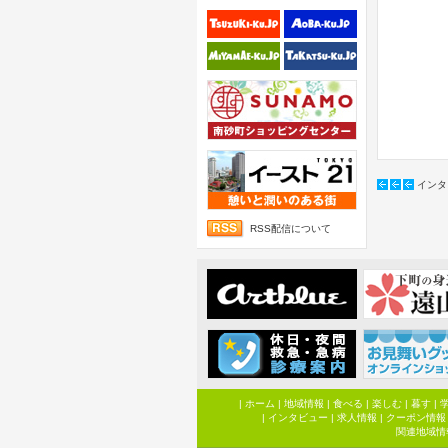
インタ
RSS配信について
|
ホーム
|
地域情報
|
食べる
|
楽しむ
|
暮す
|
|
インタビュー
|
求人情報
|
クーポン情報
関連地域情