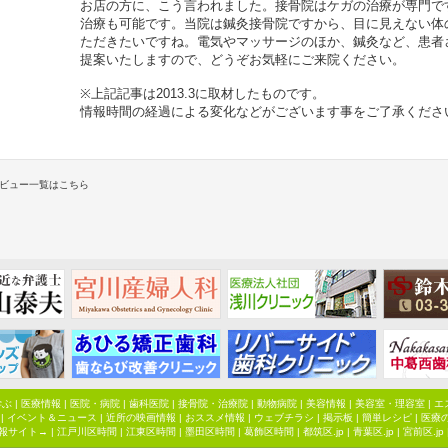
お店の方に、こう言われました。接骨院はケガの治療が専門で
治療も可能です。当院は鍼灸接骨院ですから、目に見えない体
ただきたいですね。電気やマッサージのほか、鍼灸など、患者
提案いたしますので、どうぞお気軽にご来院ください。
※上記記事は2013.3に取材したものです。
情報時間の経過による変化などがございます事をご了承くださ
ビュー一覧はこちら
学ぶ
|
医療情報
|
医院・病院
|
歯科医院
|
接骨院・治療院
|
動物病院
|
美容情報
|
美容室・理容室
|
エ
|
イベント＆ニュース
|
近所の映画情報
|
おススメ情報
|
ウェブチラシ
|
掲示板
|
簡単レシピ
|
医療
報サイト→ |
江戸川区時間
|
江東区時間
|
墨田区時間
|
葛飾区時間
|
都筑区.jp
|
青葉区.jp
|
宮前区.jp