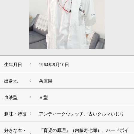
:
生年月日
1964年9月10日
:
出身地
兵庫県
:
血液型
Ｂ型
:
趣味・特技
アンティークウォッチ、古いクルマいじり
好きな本・
『育児の原理』（内藤寿七郎）、ハードボイ
:
愛読書
ルド小説、医療小説
:
好きな映画
ハッピーエンド系の作品
好きな言
:
葉・座右の
自分に負けない
銘
:
好きな音楽
（安眠のための）クラシック音楽
好きな場
:
軽井沢
所・観光地
■院長先生がこの道を志したきっかけをお聞か