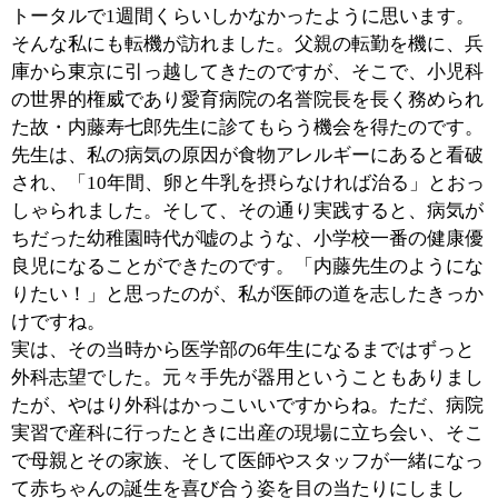
んて脅されたりもしましたが（笑）、その頃にはもう、
産婦人科に進む気持ちに迷いはありませんでした。
■仕事をする上で、心がけていることなどはあ
りますか？
当院では「こころとからだに優しい病院」をモットーと
して掲げています。病院ですから、体の治療をするのは
当たり前で、それと同じくらい、患者様の心のケアも大
事なことだと思っています。産婦人科で診る病気には、
女性のデリケートな病気が少なくありません。治療の結
果、たとえ体は元気になったとしても、心が癒されない
ままでは、それは真に治ったということにはならならな
いと、私自身は考えています。
婦人科の患者様、あるいは妊産婦様に少しでも安心・納
得していただけるように、お話をよく伺った上で、どん
なに些細な疑問や悩みに対しても真摯にお答えすること
を心がけています。曖昧なままでは、患者様を不安な気