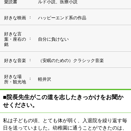
せください。
私は子どもの頃、とても体が弱く、入退院を繰り返す毎
日を送っていました。幼稚園に通うことができたのは、
トータルで1週間くらいしかなかったように思います。
そんな私にも転機が訪れました。父親の転勤を機に、兵
庫から東京に引っ越してきたのですが、そこで、小児科
の世界的権威であり愛育病院の名誉院長を長く務められ
た故・内藤寿七郎先生に診てもらう機会を得たのです。
先生は、私の病気の原因が食物アレルギーにあると看破
され、「10年間、卵と牛乳を摂らなければ治る」とおっ
しゃられました。そして、その通り実践すると、病気が
ちだった幼稚園時代が嘘のような、小学校一番の健康優
良児になることができたのです。「内藤先生のようにな
りたい！」と思ったのが、私が医師の道を志したきっか
けですね。
実は、その当時から医学部の6年生になるまではずっと
外科志望でした。元々手先が器用ということもありまし
たが、やはり外科はかっこいいですからね。ただ、病院
実習で産科に行ったときに出産の現場に立ち会い、そこ
で母親とその家族、そして医師やスタッフが一緒になっ
て赤ちゃんの誕生を喜び合う姿を目の当たりにしまし
た。そのときの感動は、これまでの外科志望の気持ちを
一気に覆してしまうほどに、大きなものでした。
先輩たちからは「産婦人科の男性医師はモテないぞ」な