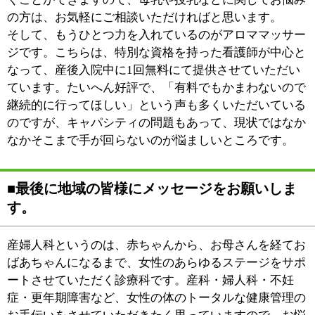
|
表示：
PC
モバイル
©
2013 art blue Inc.