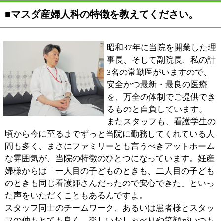
なかそこまで手が回らないのが悩ましいところです。
■最後に地域の皆様にメッセージをお願いしま
す。
産婦人科というのは、赤ちゃんから、お母さんを経てお
ばあちゃんになるまで、女性のあらゆるステージをサポ
ートさせていただく診療科です。産科・婦人科・不妊
症・更年期障害など、女性の体のトータルな健康管理の
お手伝いをさせていただきたく思っていますので、お悩
みやお困りのことがありましたら、遠慮なくご相談くだ
さい。
また、これまで当院で出生された赤ちゃんは2万人を超
えており、現在の妊産婦様の中には「お母さんも、おば
あちゃんもここで出産した」という方などもいらっしゃ
います。当院がこの地で開業してから早半世紀。長く続
けてこられたのも、ひとえに皆様のおかげだと心得てお
ります。これからも、安心、安全な出産をお手伝いし、
そして何より地域の皆様のお力になれるように精進して
まいりたいと思っています。
※上記記事は2013.5に取材したものです。
情報時間の経過による変化などがございます事をご了承
ください。