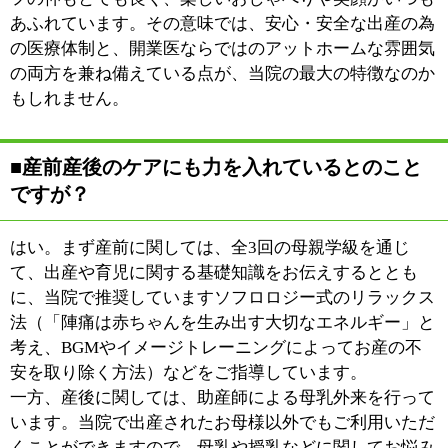
:
科目
●産科●婦人科
03-3607-1519
:
TEL
:
休診日
日曜・祝日・土曜午後
:
最寄駅
金町駅
:
所在地
葛飾区東金町1-13-5
:
WEB
http://www.masudasanfujinka.jp/
9：00～11：30 13：00～15：30
:
診療時間
※18：00～18：50（平日の月曜・水曜・金曜
のみ）
:
駐車場
有
このページの先頭へ
江戸川区時間
江東区時間
墨田区時間