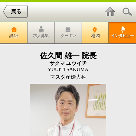
詳 細
求人募集
クーポン
地 図
インタビュー
佐久間 雄一 院長
サクマ ユウイチ
YUUITI SAKUMA
マスダ産婦人科