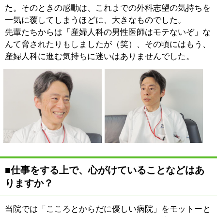
持ちにさせてしまいますからね。
もうひとつ心がけているのは「安心感」です。どんなと
きも笑顔を絶やさなかった内藤先生にはまだまだ及びま
せんが、私も笑顔の力で患者様の心の負担を少しでも和
らげてあげられるような医師でありたいと思っていま
す。
■マスダ産婦人科の特徴を教えてください。
昭和37年に当院を開業した理
事長、そして副院長、私の計
3名の常勤医がいますので、
安全かつ最新・最良の医療
を、万全の体制でご提供でき
るものと自負しています。
またスタッフも、看護学生の
頃から今に至るまでずっと当院に勤務してくれている人
間も多く、まさにファミリーとも言うべきアットホーム
な雰囲気が、当院の特徴のひとつになっています。妊産
婦様からは「一人目の子どものときも、二人目の子ども
のときも同じ看護師さんだったので安心できた」といっ
た声をいただくこともあるんですよ。
スタッフ同士のチームワーク、あるいは患者様とスタッ
フの仲もとても良く、楽しいおしゃべりや笑顔がいつも