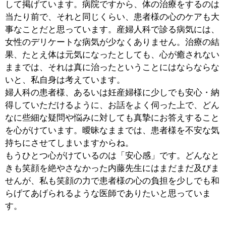
あふれています。その意味では、安心・安全な出産の為
の医療体制と、開業医ならではのアットホームな雰囲気
の両方を兼ね備えている点が、当院の最大の特徴なのか
もしれません。
■産前産後のケアにも力を入れているとのこと
ですが？
はい。まず産前に関しては、全3回の母親学級を通じ
て、出産や育児に関する基礎知識をお伝えするととも
に、当院で推奨していますソフロロジー式のリラックス
法（「陣痛は赤ちゃんを生み出す大切なエネルギー」と
考え、BGMやイメージトレーニングによってお産の不
安を取り除く方法）などをご指導しています。
一方、産後に関しては、助産師による母乳外来を行って
います。当院で出産されたお母様以外でもご利用いただ
くことができますので、母乳や授乳などに関してお悩み
の方は、お気軽にご相談いただければと思います。
そして、もうひとつ力を入れているのがアロママッサー
ジです。こちらは、特別な資格を持った看護師が中心と
なって、産後入院中に1回無料にて提供させていただい
ています。たいへん好評で、「有料でもかまわないので
継続的に行ってほしい」という声も多くいただいている
のですが、キャパシティの問題もあって、現状ではなか