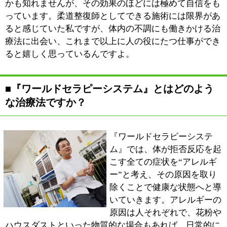
療法である“ワープテクニック”というのがございます。
この治療法によって10人中9人は痛みを感じなくなっ
た、という結果が出ました。もちろん肉体的な治療も施
しますが、即効性という意味ではとても有効な治療法だ
と思いますね。
■今後の展望をお聞かせください。
現代のストレス社会に身を置くなかで、『ワールドセラ
ピーシステム』による治療を必要とする方は今後も増え
て行くだろうと予想されます。ですから私は、自分のス
キルに磨きをかけるのと同時に、たくさんの方にこの治
療法の存在を知っていただきたい。長い間頭痛や腰痛な
ど体の不調に苦しんでいる方を一人でも多く救ってさし
あげたいと考えているのです。波動・緩衝・ワープな
ど、はじめて聞くような言葉を耳にして、怪しげな治療
なのではないかと怪訝に思う方がいらっしゃるかも知れ
ません。でもそうして自分のまわりに壁を作ってしまう
ことで、治療の可能性が消えてしまうこともあるので
す。ですから、そんな方々にもまず体験していただくこ
と。そして、この治療法の素晴らしさを正しくお伝えし
て行くことが、これからの私の役割なのではないか、と
思っています。