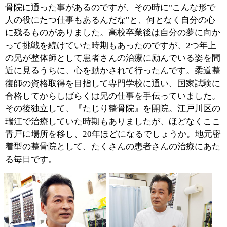
■『たじり整骨院』についてご紹介ください。
当院にいらっしゃる患者さんの多くは、青戸にお住まい
の40代以降の方ですね。働き盛りの中高年やご高齢の
方々ですから、ヒザや腰、肩の痛みを訴えて来院される
方を多くお見受けします。はじめて来院された患者さん
には、初診票へのご記入とあわせて問診をして、私の経
験と患者さんのご希望を考慮しながら治療方法を決定し
ています。
当院では健康保険が適用される範囲での一般的な治療も
行っていますが、これまで様々な治療法を試しても症状
が改善されなかったという方には、『ワールドセラピー
システム』をおすすめしているんですよ。自費による治
療ですから、一般的な治療法にくらべて高額に思われる
かも知れませんが、その効果のほどには極めて自信をも
っています。柔道整復師としてできる施術には限界があ
ると感じていた私ですが、体内の不調にも働きかける治
療法に出会い、これまで以上に人の役にたつ仕事ができ
ると嬉しく思っているんですよ。
■『ワールドセラピーシステム』とはどのよう
な治療法ですか？