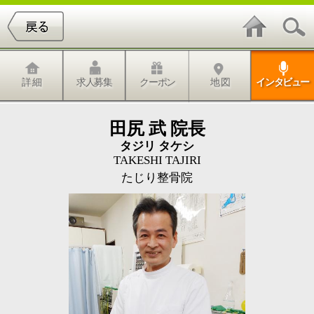
詳 細
求人募集
クーポン
地 図
インタビュー
田尻 武 院長
タジリ タケシ
TAKESHI TAJIRI
たじり整骨院