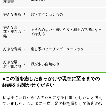
経緯をお聞かせください。
私は小さい時から“人のためになる仕事”がしたいと考え
ていました。若い頃に一度、足の指を骨折して近所の接
骨院に通った事があるのですが、その時に"こんな形で
人の役にたつ仕事もあるんだな"と、何となく自分の心
に残るものがありました。高校卒業後は自分の夢に向か
って挑戦を続けていた時期もあったのですが、2つ年上
の兄が整体師として患者さんの治療に励んでいる姿を間
近に見るうちに、心を動かされて行ったんです。柔道整
復師の資格取得を目指して専門学校に通い、国家試験に
合格してからしばらくは兄の仕事を手伝っていました。
その後独立して、『たじり整骨院』を開院。江戸川区の
瑞江で治療していた時期もありましたが、ほどなくここ
青戸に場所を移し、20年ほどになるでしょうか。地元密
着型の整骨院として、たくさんの患者さんの治療にあた
る毎日です。