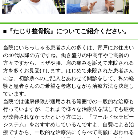
『ワールドセラピーシステ
ム』では、体が拒否反応を起
こす全ての症状を“アレルギ
ー”と考え、その原因を取り
除くことで健康な状態へと導
いていきます。アレルギーの
原因は人それぞれで、花粉や
ハウスダストといった物質的な場合もあれば、日常的に
使用している眼鏡や入れ歯、栄養素、電磁波、ネックレ
ス、対人関係などかも知れません。
なかには、“過去のトラウマ”体験が今現在の体の不調に
繋がっていることもあるんですよ。『ワールドセラピー
システム』では、患者さんの体のバランスをチェックす
るなどして、まずはアレルギーの原因を特定します。そ
して、その原因を取り除くための波動と緩衝させること
で、辛い症状から解放してさしあげるのです。実は、過
去のトラウマが原因になってアレルギー反応を起こして
いた患者というのが、この私なのですが、以前は冷たい
ものを口に入れると必ず腹痛を起こすなど、慢性的な胃
の不快感に悩んでいました。ところが『ワールドセラピ
ーシステム』による治療によって、一度でピタリと症状
が治まったんです。また、腕を上げることも辛かった五
十肩の症状が、その場で楽に腕を回せるほど改善された
こともありました。自分でも信じられない体験をしたわ
けですから、驚きと感動で心が震えましたね。
もう一つ、『ワールドセラピーシステム』の精神的な治