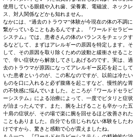
■最後に地域の皆様にメッセージをお願いしま
す。
体の痛みを取るだけではなく精神的な対応もできる治療
をしたい、感動を与えられる仕事がしたい、と考えるな
かで『ワールドセラピーシステム』に出会いました。笑
顔で患者さんを迎え、笑顔でお帰りいただくために。患
者さん一人ひとりの立場にたって、体の痛みや心の痛み
を共にしながら、健康を取り戻すお手伝いをして行きた
いと考えています。
※上記記事は2013.5に取材したものです。
情報時間の経過による変化などがございます事をご了承
ください。
このページの先頭へ
江戸川区時間
江東区時間
墨田区時間
|
表示：
PC
モバイル
©
2013 art blue Inc.