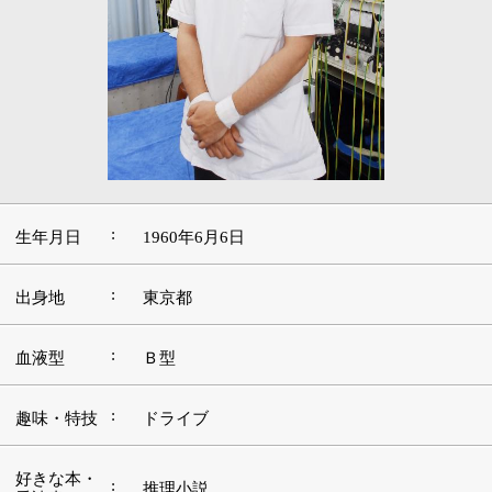
:
生年月日
1960年6月6日
:
出身地
東京都
:
血液型
Ｂ型
:
趣味・特技
ドライブ
好きな本・
:
推理小説
愛読書
:
好きな映画
SF・アクションもの
好きな言
あきらめない・思いやり・相手の立場になっ
:
葉・座右の
て考える
銘
:
好きな音楽
癒し系のヒーリングミュージック
好きな場
:
緑が多い自然の中
所・観光地
■この道を志したきっかけや現在に至るまでの