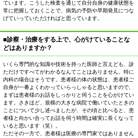
|
表示：
PC
モバイル
©
2013 art blue Inc.