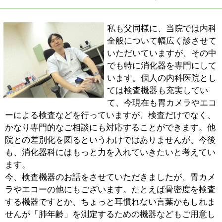
■最後に地域の皆様にメッセージをお願いしま
す。
どんなに些細なことでもかまいませんので、お体の調子
で少しでも気になることがあれば、どうぞ遠慮なくご来
院ください。「診察」というと敷居が高く感じられるか
もしれませんので、あくまでも「相談」という感覚でお
越しいただければと思います。
また、当院では健康診断を受診していただくこともでき
まして、最近は男性・女性を問わず、生活習慣病の方が
確実に増えています。その原因としては、運動不足や睡
眠不足もさることながら、カロリーや塩分の過剰摂取と
いった具合に食事に問題があるケースも多々ございま
す。そうした運動や食事に関するアドバイスなどもさせ
ていただいていますので、こちらに関してもお気軽にご
相談いただければと思っています。
※上記記事は2013.11に取材したものです。
情報時間の経過による変化などがございます事をご了承
ください。
このページの先頭へ
江戸川区時間
江東区時間
墨田区時間