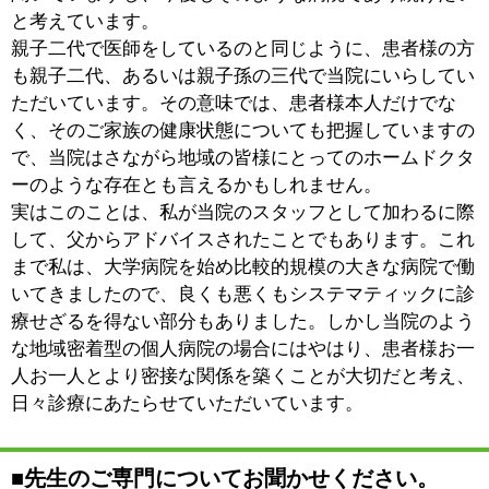
ています。こうした検査を通じて自分自身の健康状態を
常に把握しておくことで、病気の予防や早期発見につな
げていっていただければと思っています。
■診察・治療をする上で、心がけていることな
どはありますか？
いくら専門的な知識や技術を持った医師と言えども、診
ただけですべてがわかるなんてことはありません。特に
内科の場合はそうです。患者様の体の状態は、患者様ご
自身が一番よくわかっていらっしゃると思いますので、
まずは患者様のお話をしっかりと伺うことを心がけてい
ます。さきほど、規模の大きな病院で働いていたときの
ことについて少し述べましたが、その頃と比べると、患
者様と向かい合ってお話を伺う時間は確実に長くなって
いると思います（笑）。
ただその一方で、患者様は医療の専門家ではありません
ので、何か不調を感じていながらも、それを言葉にして
上手く説明することができないといったことも当然あり
ます。そこで単にお話を伺うだけでなく、時に助け舟を
出しながら情報を引き出してあげることも、医師の重要
な役割のひとつだと考えています。