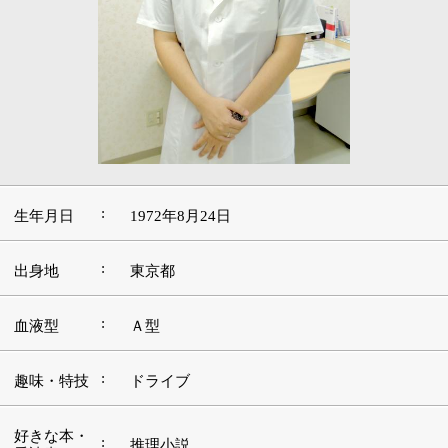
:
生年月日
1972年8月24日
:
出身地
東京都
:
血液型
Ａ型
:
趣味・特技
ドライブ
好きな本・
:
推理小説
愛読書
:
好きな映画
紅の豚
好きな言
:
葉・座右の
堅実
銘
好きな音
:
楽・アーテ
サザン・オールスターズ
ィスト
好きな場
:
沖縄
所・観光地