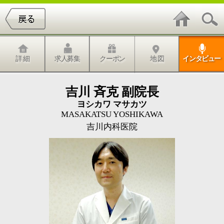
詳 細
求人募集
クーポン
地 図
インタビュー
吉川 斉克 副院長
ヨシカワ マサカツ
MASAKATSU YOSHIKAWA
吉川内科医院