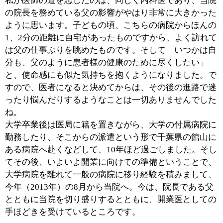
■『吉川内科医院』の概要・特徴についてお聞
かせください。
当院は、吉川「内科」医院ではあるのですが、内科だけ
でなく、呼吸器科、循環器科、胃腸科、さらには小児科
から皮膚科まで、幅広く診察・治療させていただいてい
ます。父の専門は、内科の中でも特に腎臓なのですが、
当院を開業するにあたり、地域の皆様が何でも相談でき
るような病院でありたいと考え、今のような形にしたと
聞いていますし、今後もそのような病院であり続けたい
と考えています。
親子二代で医師をしているのと同じように、患者様の方
も親子二代、あるいは親子孫の三代で当院にいらしてい
ただいています。その意味では、患者様本人だけでな
く、そのご家族の健康状態についても把握していますの
で、当院はさながら地域の皆様にとってのホームドクタ
ーのような存在とも言えるかもしれません。
実はこのことは、私が当院のスタッフとして加わるに際
して、父からアドバイスされたことでもあります。これ
まで私は、大学病院を始め比較的規模の大きな病院で働