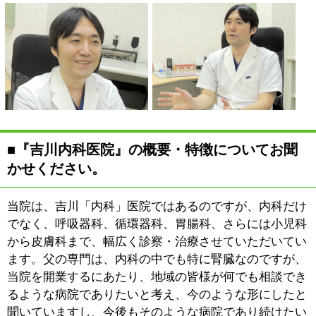
いてきましたので、良くも悪くもシステマティックに診
療せざるを得ない部分もありました。しかし当院のよう
な地域密着型の個人病院の場合にはやはり、患者様お一
人お一人とより密接な関係を築くことが大切だと考え、
日々診療にあたらせていただいています。
■先生のご専門についてお聞かせください。
私も父同様に、当院では内科
全般について幅広く診させて
いただいていますが、その中
でも特に消化器を専門にして
います。個人の内科医院とし
ては検査機器も充実してい
て、今現在も胃カメラやエコ
ーによる検査などを行っていますが、検査だけでなく、
かなり専門的なご相談にも対応することができます。他
院との差別化を図るというわけではありませんが、今後
も、消化器科にはもっと力を入れていきたいと考えてい
ます。
今、検査機器のお話をさせていただきましたが、胃カメ
ラやエコーの他にもございます。たとえば骨密度を検査
する機器ですとか、ちょっと耳慣れない言葉かもしれま
せんが「肺年齢」を測定するための機器などもご用意し