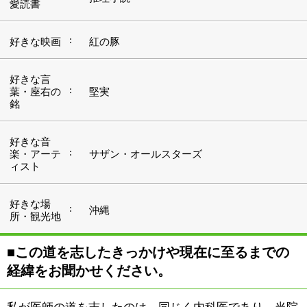
■この道を志したきっかけや現在に至るまでの
経緯をお聞かせください。
私が医師の道を志したのは、同じく内科医であり、当院
の院長を務めている父の影響がやはり非常に大きかった
ように思います。子どもの頃、こちらの病院からほんの
1、2分の距離に自宅があったものですから、よく訪れて
は父の仕事ぶりを眺めたものです。そして「いつかは自
分も、父のように患者様の健康のために尽くしたい」
と、使命感にも似た気持ちを抱くようになりました。で
すので、医者になると決めてからは、その後の進路で迷
ったり悩んだりするようなことは一切ありませんでした
ね。
大学卒業後は医局に籍を置きながら、大学の付属病院に
勤務したり、そこからの派遣という形で千葉県の館山に
ある病院へ赴くなどして、10年ほど過ごしました。そし
てその後、いよいよ開業に向けての準備ということで、
大学病院を離れて一般の病院に移り経験を積みまして、
今年（2013年）の8月から当院へ。今は、院長である父
とともに当院を切り盛りするとともに、開業医としての
手ほどきを受けているところです。