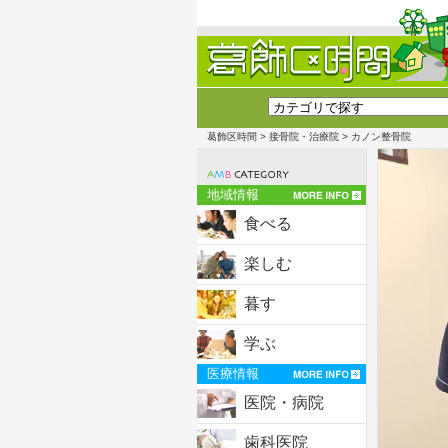
葛飾区時間
>
接骨院・治療院
> カノン整骨院
地域情報
食べる
楽しむ
暮す
学ぶ
医療情報
医院・病院
歯科医院