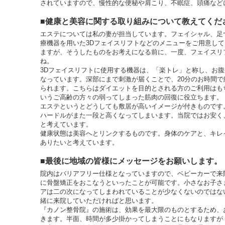
されていますので、慢性的な便秘や肩こり、不眠症、頭痛など
■健康と美容に関する取り組みについて教えてくだ
エステについては私の妻が担当しています。フェイシャル、足
療機器を用いた3Dフェイスリフトなどのメニューをご用意して
ますが、そうしたものをお考えになる前に、一度、フェイスリ
ね。
3Dフェイスリフトに使用する機器は、「楽トレ」と称し、お
なっています。深部にまで刺激が届くことで、20分のお時間で
られます。こちらはダイエットを目的とされる方のご利用はも
いうご高齢の方々の弱ってしまった筋肉の回復に役立ちます。
エステというとどうしても敷居が高いイメージが付きものです
ハードルがまた一段と高くなってしまいます。当院ではお安く
と考えています。
健康状態は美容へとリンクするものです。身体のケアと、キレ
ありたいと考えています。
■最後に地域の皆様にメッセージをお願いします。
院内はバリアフリー仕様となっていますので、ベビーカーで来
に骨盤矯正をおこなうといったことが可能です。小さなお子さ
アは二の次になってしまわれていることが少なくないのではな
緒に来院していただければと思います。
『カノン整骨院』の施術は、効果を最大限のものとするため、
きます。半面、時間が多少掛かってしまうことにもなりますが