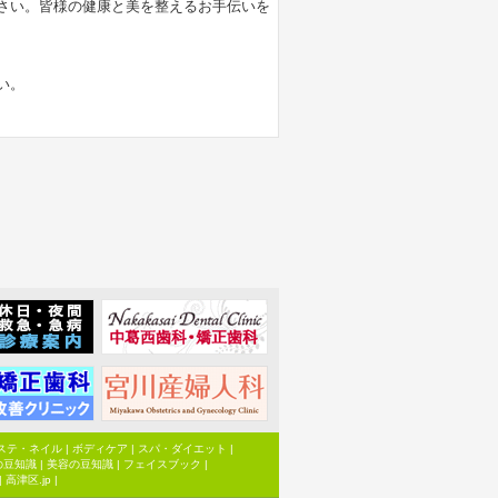
さい。皆様の健康と美を整えるお手伝いを
い。
ステ・ネイル
|
ボディケア
|
スパ・ダイエット
|
の豆知識
|
美容の豆知識
|
フェイスブック
|
|
高津区.jp
|