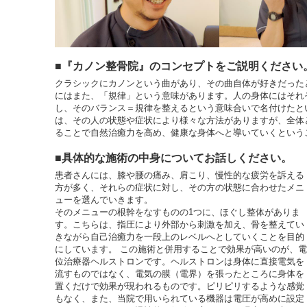
■『カノン整骨院』のコンセプトをご説明ください
クラシックにカノンという曲があり、その曲自体が好きだった
にはまた、「規律」という意味があります。人の身体にはそれ
し、そのバランス＝規律を整えるという意味合いで名付けたと
は、その人の状態や症状により様々な方法がありますが、全体
ることで自然治癒力を高め、健康な身体へと導いていくという
■具体的な施術の中身についてお話しください。
患者さんには、膝や腰の痛み、肩こり、慢性的な疲労を訴える
方が多く、それらの症状に対し、その方の状態に合わせたメニ
ューを選んでいきます。
そのメニューの根幹をなすものの1つに、ほぐし整体がありま
す。こちらは、指圧により外部から刺激を加え、骨を整えてい
きながら自己治癒力を一段上のレベルへとしていくことを目的
にしています。 この施術と併用することで効果が高いのが、電
位治療器ヘルストロンです。ヘルストロンは身体に直接電気を
流すものではなく、電気の膜（電界）を張ったところに身体を
置くだけで効果が現われるものです。ピリピリするような感覚
もなく、また、当院で用いられている機器は電圧が高めに設定