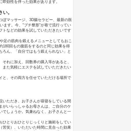
に即効性を伴った効果があります。
さい。
つぼマッサージ、3D腸セラピー、最新の医
います。今、"プチ整形"が巷で流行ってい
フトなどの効果を試していただきたいです
腹や足の筋肉を鍛えるメニューとしてもおこ
約180回もの腹筋をするのと同じ効果を得
ちろん、「自分ではもう鍛えられない」と
。それに加え、回数券の購入等があると、
、また気軽にエステを試していただきたい
イと、その両方を任せていただける場所で
院いただき、お子さんが昼寝をしている間
まがいらっしゃるお母さんは、ご自分のケ
いでしょうか。気兼ねなく、お子さんと一
おひとりおひとりじっくりと施術をしてい
（苦笑）、いただいた時間に見合った効果