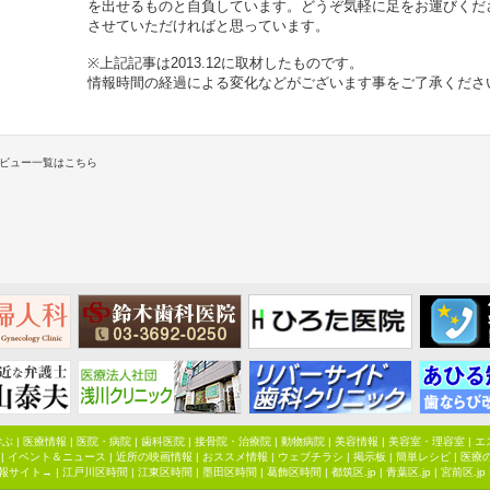
を出せるものと自負しています。どうぞ気軽に足をお運びくだ
させていただければと思っています。
※上記記事は2013.12に取材したものです。
情報時間の経過による変化などがございます事をご了承くださ
ビュー一覧はこちら
学ぶ
|
医療情報
|
医院・病院
|
歯科医院
|
接骨院・治療院
|
動物病院
|
美容情報
|
美容室・理容室
|
エ
|
イベント＆ニュース
|
近所の映画情報
|
おススメ情報
|
ウェブチラシ
|
掲示板
|
簡単レシピ
|
医療
報サイト→ |
江戸川区時間
|
江東区時間
|
墨田区時間
|
葛飾区時間
|
都筑区.jp
|
青葉区.jp
|
宮前区.jp