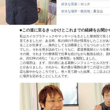
好きな音楽：
ロック
好きな場所・観光地：
富士山
■この道に至るきっかけとこれまでの経緯をお聞か
私はカイロプラティックやマッサージを主とした整体院で長く
見てきましたが、ある時、私の姉の子供が怪我をしたことがあ
ることが出来ず……身内としても治療家としてもつらかったで
でした。それを突き詰めていくうちに、柔道整復師という仕事
その後、それまでの整体院で仕事を続けながら勉強を続け、資
み、2013年の4月に『カノン整骨院』を開院しました。
この場所は、まず、目の前にある葛飾シンフォニーヒルズがす
とがありました。それから、私の妻が葛飾出身でこの辺りに詳
辺も賑やかなところですし、色々見て廻った結果、ここ以上に
に場所を定めることにしたんです。