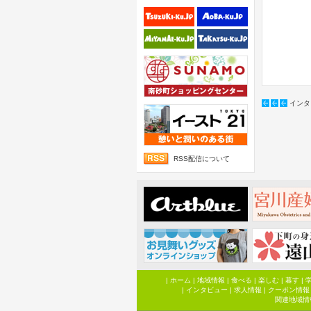
インタ
RSS配信について
|
ホーム
|
地域情報
|
食べる
|
楽しむ
|
暮す
|
|
インタビュー
|
求人情報
|
クーポン情報
関連地域情