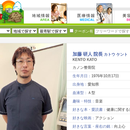
クーポン有
加藤 研人 院長
カトウ ケント
KENTO KATO
カノン整骨院
生年月日：
1976年10月17日
出身地：
愛知県
血液型：
Ａ型
趣味・特技：
音楽
好きな本・愛読書：
健康に関する
好きな映画：
アクション
好きな言葉・座右の銘：
向上心