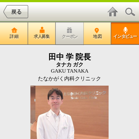
詳 細
求人募集
クーポン
地 図
インタビュー
田中 学 院長
タナカ ガク
GAKU TANAKA
たなかがく内科クリニック