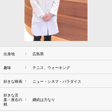
:
出身地
広島県
:
趣味
テニス、ウォーキング
:
好きな映画
ニュー・シネマ・パラダイス
好きな言
:
葉・座右の
継続は力なり
銘
好きなアー
:
ビリー・ジョエル
ティスト
:
好きな場所
川縁、新小岩
■呼吸器を専門に研鑽を積み、葛飾区のレント
ゲン読影委員に就任
私が医師になりたいと考えたのは、離れて暮らす祖母が
病気になったことがきっかけでした。祖母はいつも私の
ことを大事にしてくれていたものですから、何か手助け
ができたら……と考えたのです。自分の専門に「呼吸
器」を選んだのは、指導を担当してくださった教授の存
在が大きかったでしょうか。呼吸器がご専門だった教授