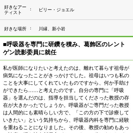
は人間的にも素晴らしい方で、「この方の下で診療して
いきたい」という気持ちから、呼吸器内科を専門に経験
を重ねることになりました。その後、教授の勧めもあっ
て診療の場を神奈川県立がんセンターに移しましたが、
この ときの経験が医師として大きな武器になっている
と感じます。神奈川県立がんセンターは、肺がん治療に
おいて全国でも有数の症例数を誇る施設で、最先端かつ
充実した設備を備えていました。私が当院で診療する傍
ら葛飾区のレントゲン読影委員を務めているのも、神奈
川時代に培った読影力のおかげだと思っています。
同じ葛飾区内にある坂本病院を経て、『たなかがく内科
クリニック』を開院したのは2015年でした。坂本病院は
入院施設を備え、外来診療に加えて訪問診療にも対応す
る地域密着型の病院です。11年にわたり診療していた病
院からの独立、しかも同じ葛飾区内にクリニックを開く
ことは、あまり歓迎されないのが一般的です。しかし、
院長先生は「お互いに連携していきましょう」と言って
くださり、開業を後押ししくださいました。これまで担
当していた患者さんを引き続き診るというのはもちろ
ん、入院が必要な患者さんをスムーズにご案内するなど
して、しっかりとした病診連携を行いたいと思っていま
す。