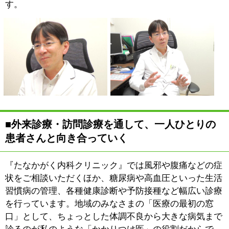
クまで足を運べないというケースも少なくありません。
足腰が弱っていてここまで歩いてお越しになれない方、
認知症を抱えている方、ご家族と離れて暮らしている方
など。外来診療でのサポートが難しい患者さんに向けて
当院が行っているのが訪問診療です。訪問診療は何か症
状があるときに伺う「往診」とは異なり、患者さんのご
自宅やお住まいの施設などを定期的に訪れ、診察やお薬
の処方をしたり、体調面のご相談などをいただいたりす
るものです。かかりつけ医とは、患者さんの最初から最
後までを診るもの――。そんな気持ちで、一人ひとりの
患者さんと向き合っていきたいと考えています。
■「呼気NO検査」を導入し、精度の高い診断・
治療につなげる
来院される患者さんの中に
は、私が呼吸器の専門医であ
ることを調べてお越しになる
方もいらっしゃいます。今は
インターネットでさまざまな
情報を得られる時代ですか
ら、「呼吸器」「専門」など
のキーワードで検索なさって、当院を見つけてくださる
方も少なくないようです。みなさん、長引く咳やなかな