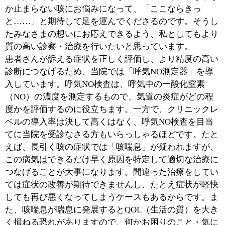
『たなかがく内科クリニック』は「新小岩駅」から歩い
て10分ほどの場所にあります。
病気は早期発見・早期治療が大事であるとお話しました
が、それと同時に適切な治療を行うことも大切です。た
とえば、息切れが強く外出もままならない肺気腫
（COPD）の患者さんも、在宅酸素療法によって再び外
出が可能になります。また、睡眠時無呼吸症候群の患者
さんについても適切な治療を行うことにより、QOLの向
上が期待できるのです。たとえ病気があっても、病気と
ともにより良い人生を送れるよう、このクリニックを上
手に活用していただきたいと思います。また、私は日本
医師会が認定する産業医でもあり、労働者の健康管理に
も携わっています。クリニックでの診療に加え企業の健
康診断などにも携わることで、より広く地域に役立つこ
とができれば嬉しく思います。何か気になること・お困
りのことがありましたら、いつでもお気軽にご相談くだ
さい。
※上記記事は2021年12月に取材したものです。
時間の経過による変化があることをご了承ください。
:
科目
●内科●呼吸器内科●アレルギー科●訪問診療
03-3696-3333
:
TEL