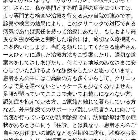
か止まらない咳にお悩みになって、「ここならきっ
と……」と期待して足を運んでくださるのです。そうし
たみなさまの想いにお応えできるよう、私としてもより
質の高い診察・治療を行いたいと思っています。
患者さんが訴える症状を正しく評価し、より精度の高い
診断につなげるため、当院では「呼気NO測定器」を導
入しています。呼気NO検査は、呼気中の一酸化窒素
（NO）の濃度を測定するもので、気道の炎症がどの程
度かを評価するのに役立ちます。一方で、クリニックレ
ベルの導入率は決して高くはなく、呼気NO検査を目当
てに当院を受診なさる方もいらっしゃるほどです。たと
えば、長引く咳の症状では「咳喘息」が疑われますが、
この病気はできるだけ早く原因を特定して適切な治療に
つなげることが大事になります。間違った治療をしてい
ては症状の改善が期待できませんし、たとえ症状が軽快
しても再び悪くなってしまうケースもあるからです。ま
た、咳喘息が喘息に発展するとQOL（生活の質）を大き
く損ねる恐れがありますので、何かお困りのこと・気に
なる症状がみられましたら、お早めにご相談いただきた
いと思います。
■レントゲン読影のプロフェッショナルとし
て、小さなサインを見逃さない