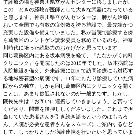
■外来診療・訪問診療を通して、一人ひとりの
患者さんと向き合っていく
『たなかがく内科クリニック』では風邪や腹痛などの症
状をご相談いただくほか、糖尿病や高血圧といった生活
習慣病の管理、各種健康診断や予防接種など幅広い診療
を行っています。地域のみなさまの「医療の最初の窓
口」として、ちょっとした体調不良から大きな病気まで
診るのが私のような「かかりつけ医」の役割だからで
す。さらに、私が専門とする呼吸器の症状については、
より専門的な検査や治療を行える点が当院の強みです。
診察や検査の結果により、このクリニックで対応できる
病気であれば責任を持って治療にあたり、もしもより高
度な医療が必要と判断した場合には、適切な医療機関へ
ご案内いたします。当院を頼りにしてくださる患者さん
一人ひとりに適した治療方法をご提案したり、適切な道
案内をしてさしあげたり。何よりも地域のみなさまに安
心していただけるような診療をしたいと思っています。
患者さんの中にはご高齢の方も多くいらして、クリニッ