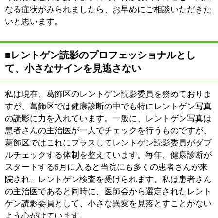
:
休診日
水曜・土曜午後・日曜・祝日
:
最寄駅
新小岩駅
:
所在地
葛飾区東新小岩6-2-4
:
WEB
https://www.tanakagaku-cl.com/
［平日］8：45～12：30 14：45～18：30
:
受付時間
［土曜］8：45～12：30
クリニック横、１台分有り ●ユニバーサル
:
駐車場
ドラック前にコインパーキング8台有
このページの先頭へ
江戸川区時間
江東区時間
墨田区時間
|
表示：
PC
モバイル
©
2013 art blue Inc.