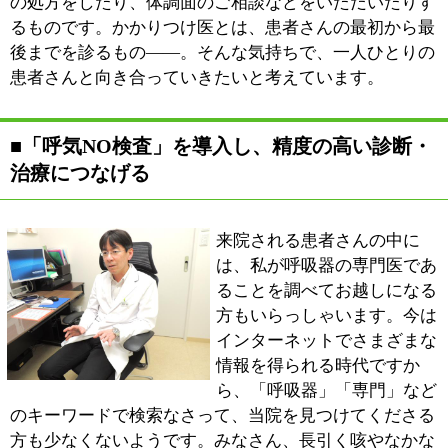
私は現在、葛飾区のレントゲン読影委員を務めておりま
すが、葛飾区では健康診断の中でも特にレントゲン写真
の読影に力を入れています。一般に、レントゲン写真は
患者さんの主治医が一人でチェックを行うものですが、
葛飾区ではこれにプラスしてレントゲン読影委員がダブ
ルチェックする体制を整えています。毎年、健康診断が
スタートする6月に入ると当院にも多くの患者さんが来
院され、レントゲン検査を受けられます。私は患者さん
の主治医であると同時に、医師会から選定されたレント
ゲン読影委員として、小さな異変を見落とすことがない
よう心がけています。
1枚のレントゲン写真には、実にたくさんの情報が含ま
れています。肺がんの兆候であったり、肺炎や肺気腫
（COPD）、結核であったり、さまざまな病気を見つけ
出すことが可能です。どんな病気も同じですが、呼吸器
の病気も早期発見・早期治療が大事です。特に、早期の
肺がんは自覚症状に乏しく、健康診断や人間ドックをき
っかけに見つかることも少なくありません。地域のみな
さまにはぜひ、定期的な健診を心がけていただきたいで
すし、私としてもみなさまのQOLの維持・向上を目指し
て精一杯力を尽くしたいと思います。
■これから受診される患者様へ